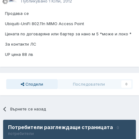
Публикувано
1 Юли, 2012
Продава се
Ubiquiti-UniFi 802.11n MIMO Access Point
Цената по договаряне или бартер за нано м 5 *може и локо *
За контакти ЛС
UP цена 88 лв
Сподели
Последователи
0
Върнете се назад
Потребители разглеждащи страницата
0
потребители