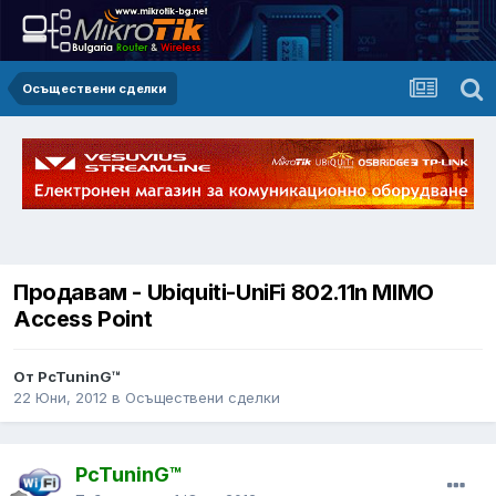
Осъществени сделки
Продавам - Ubiquiti-UniFi 802.11n MIMO
Access Point
От PcTuninG™
22 Юни, 2012
в
Осъществени сделки
PcTuninG™