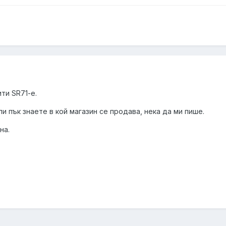
ти SR71-e.
ли пък знаете в кой магазин се продава, нека да ми пише.
на.