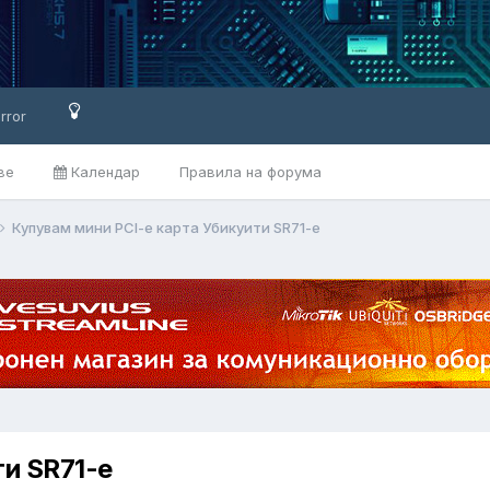
rror
ве
Календар
Правила на форума
Купувам мини PCI-e карта Убикуити SR71-e
ти SR71-e