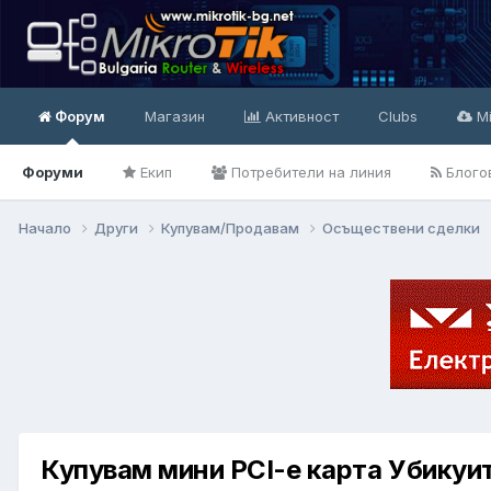
Форум
Магазин
Активност
Clubs
Mi
Форуми
Екип
Потребители на линия
Блого
Начало
Други
Купувам/Продавам
Осъществени сделки
Купувам мини PCI-e карта Убикуи