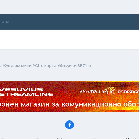
ители
Купувам мини PCI-e карта Убикуити SR71-e