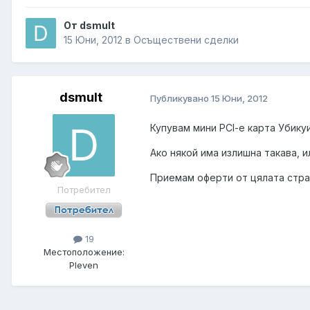
От dsmult
15 Юни, 2012
в
Осъществени сделки
dsmult
Публикувано
15 Юни, 2012
Купувам мини PCI-e карта Убикуи
Ако някой има излишна такава, и
Приемам оферти от цялата стра
Потребител
19
Местоположение:
Pleven