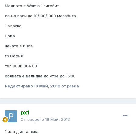
Медиата е Wamin 1 гигабит
лан-а пали на 10/100/1000 мегабита
1 влакно
Нова
цената е 60лв
гр.София
тел 0886 004 001
обявата е валидна до утре до 15:00
Редактирано
19 Май, 2012
от preda
px1
Отговорено
19 Май, 2012
1 или две влакна