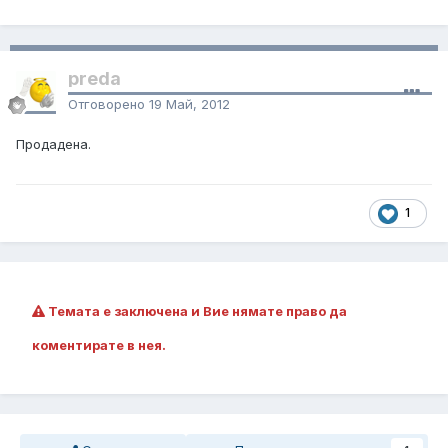
preda
Отговорено
19 Май, 2012
Продадена.
1
Темата е заключена и Вие нямате право да
коментирате в нея.