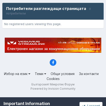
Потребители разглеждащи страницата
0
потребители
No registered users viewing this page.
Избор на език
Теми
Общи условия
За контакти
Cookies
Българският Микротик Форум
Powered by Invision Community
Important Information
I accept