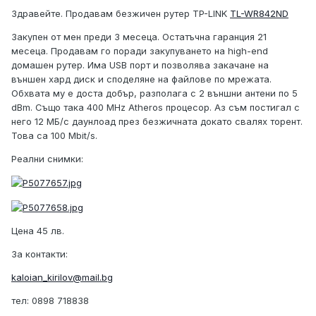
Здравейте. Продавам безжичен рутер TP-LINK
TL-WR842ND
Закупен от мен преди 3 месеца. Остатъчна гаранция 21
месеца. Продавам го поради закупуването на high-end
домашен рутер. Има USB порт и позволява закачане на
външен хард диск и споделяне на файлове по мрежата.
Обхвата му е доста добър, разполага с 2 външни антени по 5
dBm. Също така 400 MHz Atheros процесор. Аз съм постигал с
него 12 МБ/с даунлоад през безжичната докато свалях торент.
Това са 100 Mbit/s.
Реални снимки:
Цена 45 лв.
За контакти:
kaloian_kirilov@mail.bg
тел: 0898 718838