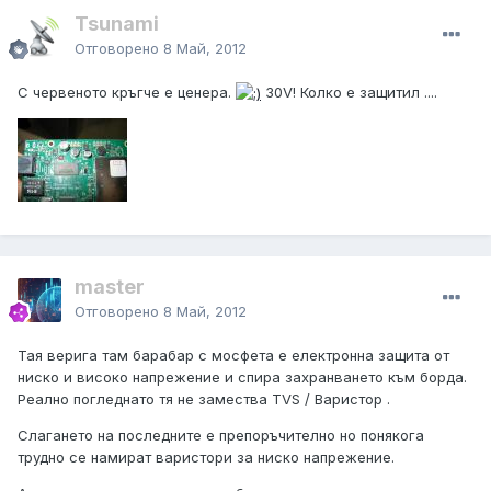
Tsunami
Отговорено
8 Май, 2012
С червеното кръгче е ценера.
30V! Колко е защитил ....
master
Отговорено
8 Май, 2012
Тая верига там барабар с мосфета е електронна защита от
ниско и високо напрежение и спира захранването към борда.
Реално погледнато тя не замества TVS / Варистор .
Слагането на последните е препоръчително но понякога
трудно се намират варистори за ниско напрежение.