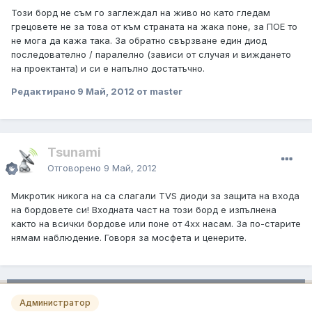
Този борд не съм го заглеждал на живо но като гледам
грецовете не за това от към страната на жака поне, за ПОЕ то
не мога да кажа така. За обратно свързване един диод
последователно / паралелно (зависи от случая и виждането
на проектанта) и си е напълно достатъчно.
Редактирано
9 Май, 2012
от master
Tsunami
Отговорено
9 Май, 2012
Микротик никога на са слагали TVS диоди за защита на входа
на бордовете си! Входната част на този борд е изпълнена
както на всички бордове или поне от 4хх насам. За по-старите
нямам наблюдение. Говоря за мосфета и ценерите.
Администратор