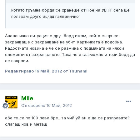
когато гръмна борда се хранеше от Пое на УБНТ сега ще
ползвам друго ац-дц галванично
Аналогична ситуация с друг борд имам, който също се
захранваше с захранване на убнт. Картинката е подобна.
Радостната новина е че се размина с подмяната на някои
елементи от захранването. Така че е възможно и този борд да
се поправи.
Редактирано
16 Май, 2012
от Tsunami
Mile
Отговорено
16 Май, 2012
абе те са по 100 лева бре.. за чий уй ви е да се разправяте?
слагаш нов и меташ