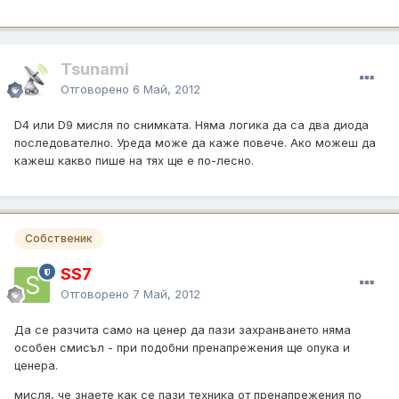
Tsunami
Отговорено
6 Май, 2012
D4 или D9 мисля по снимката. Няма логика да са два диода
последователно. Уреда може да каже повече. Ако можеш да
кажеш какво пише на тях ще е по-лесно.
Собственик
SS7
Отговорено
7 Май, 2012
Да се разчита само на ценер да пази захранването няма
особен смисъл - при подобни пренапрежения ще опука и
ценера.
мисля, че знаете как се пази техника от пренапрежения по