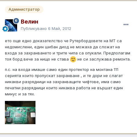
Администратор
Велин
Публикувано
6 Май, 2012
ето още едно доказателство че Рутербордовете на МТ са
недомислени, един шибан диод не можаха да сложат на
входа за захранването и трите чипа са опукали. Предполагам
тоя борд вече за нищо не става
не си заслужава ремонта.
п.с. на входа имаше само един протектор на монтана 111
серията които пропускат захранване , и те дори не слагат
никакви разрядници на захранващите чифтове, има само
печатни разрядници които никаква работа не вършат един
минус и за тях.