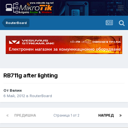
RouterBoard
RB711g after lighting
От Велин
6 Май, 2012
в
RouterBoard
ПРЕДИШНА
Страница 1 от 2
НАПРЕД