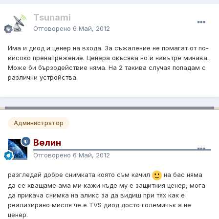
Tsunami
Отговорено
6 Май, 2012
Има и диод и ценер на входа. За съжаление не помагат от по-
високо пренапрежение. Ценера окъсява но и навътре минава.
Може би бързодействие няма. На 2 такива случая попадам с
различни устройства.
Администратор
Велин
Отговорено
6 Май, 2012
разгледай добре снимката която съм качил
на бас няма
да се хващаме ама ми кажи къде му е защитния ценер, мога
да прикача снимка на аликс за да видиш при тях как е
реализирано мисля че е TVS диод досто големичък а не
ценер.