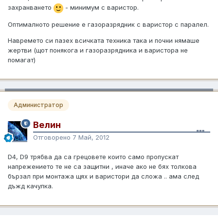
захранването
- минимум с варистор.
Оптималното решение е газоразрядник с варистор с паралел.
Навремето си пазех всичката техника така и почни нямаше
жертви (щот понякога и газоразрядника и варистора не
помагат)
Администратор
Велин
Отговорено
7 Май, 2012
D4, D9 трябва да са грецовете които само пропускат
напрежението те не са защитни , иначе ако не бях толкова
бързал при монтажа щях и варистори да сложа .. ама след
дъжд качулка.