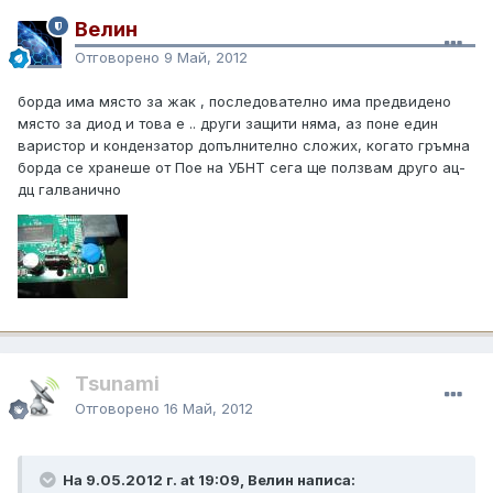
Велин
Отговорено
9 Май, 2012
борда има място за жак , последователно има предвидено
място за диод и това е .. други защити няма, аз поне един
варистор и кондензатор допълнително сложих, когато гръмна
борда се хранеше от Пое на УБНТ сега ще ползвам друго ац-
дц галванично
Tsunami
Отговорено
16 Май, 2012
На 9.05.2012 г. at 19:09, Велин написа: