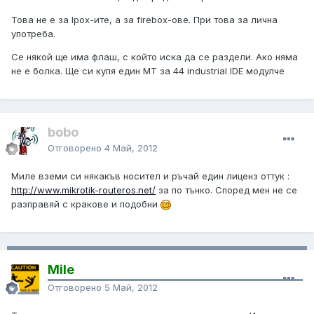
Това не е за Ipox-ите, а за firebox-ове. При това за лична
употреба.
Се някой ще има флаш, с който иска да се раздели. Ако няма
не е болка. Ще си купя един МТ за 44 industrial IDE модулче
bobo
Отговорено
4 Май, 2012
Миле вземи си някакъв носител и ръчай един лиценз оттук :
http://www.mikrotik-routeros.net/
за по тънко. Според мен не се
разправяй с кракове и подобни
Mile
Отговорено
5 Май, 2012