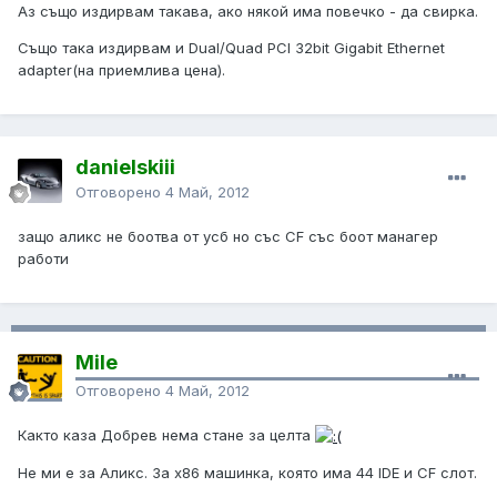
Аз също издирвам такава, ако някой има повечко - да свирка.
Също така издирвам и Dual/Quad PCI 32bit Gigabit Ethernet
adapter(на приемлива цена).
danielskiii
Отговорено
4 Май, 2012
защо аликс не боотва от усб но със CF със боот манагер
работи
Mile
Отговорено
4 Май, 2012
Както каза Добрев нема стане за целта
Не ми е за Аликс. За х86 машинка, която има 44 IDE и CF слот.