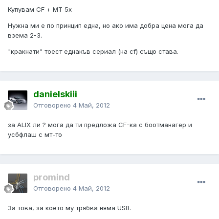
Купувам CF + МТ 5x
Нужна ми е по принцип една, но ако има добра цена мога да
взема 2-3.
"кракнати" тоест еднакъв сериал (на cf) също става.
danielskiii
Отговорено
4 Май, 2012
за ALIX ли ? мога да ти предложа CF-ка с боотманагер и
усбфлаш с мт-то
promind
Отговорено
4 Май, 2012
За това, за което му трябва няма USB.