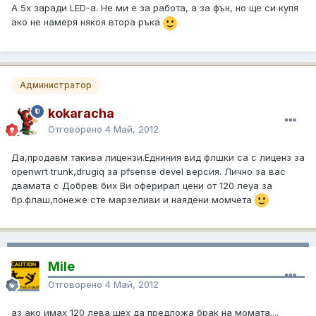
А 5х заради LED-а. Не ми е за работа, а за фън, но ще си купя
ако не намеря някоя втора ръка
Администратор
kokaracha
Отговорено
4 Май, 2012
Да,продавм такива лицензи.Едниния вид флшки са с лиценз за
openwrt trunk,drugiq за pfsense devel версия. Лично за вас
двамата с Добрев бих Ви оферирал цени от 120 леуа за
бр.флаш,понеже сте марзеливи и наядени момчета
Mile
Отговорено
4 Май, 2012
аз ако имах 120 лева щех да предложа брак на момата....