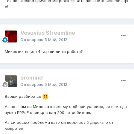
Тия по някаква причина ми реджектват плащането. Изнервящо
е!
Vesuvius Streamline
Отговорено
5 Май, 2012
Микротик левел 4 върши ли ти работа?
promind
Отговорено
5 Май, 2012
Върши разбира се
Аз не знам на Миле за какво му е л5 при условие, че няма да
пуска PPPoE сървър с над 200 потребителя.
Аз си реших проблема като си поръчах л5 директно от
микротик.