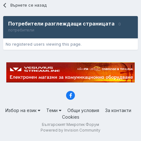
Върнете се назад
Потребители разглеждащи страницата
0
потребители
No registered users viewing this page.
Избор на език
Теми
Общи условия
За контакти
Cookies
Българският Микротик Форум
Powered by Invision Community