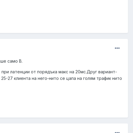
ше само B.
о при латенции от порядъка макс на 20мс.Друг вариант-
5-27 клиента на него-нито се цапа на голям трафик нито