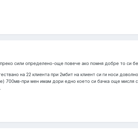
у преко сили определено-още повече ако помня добре то си бе
ествано на 22 клиента при 2мбит на клиент си ги носи доволн
) 700мв-при мен имам дори едно което си бачка още мисля с 2
.