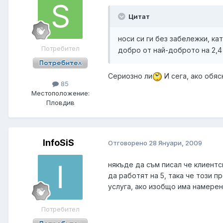
Цитат
носи си ги без забележки, кат
Потребител
добро от най-доброто на 2,4
Сериозно ли
И сега, ако обяс
85
Местоположение:
Пловдив
InfoSiS
Отговорено
28 Януари, 2009
някъде да съм писал че клиентск
да работят на 5, така че този п
услуга, ако изобщо има намере
Потребител