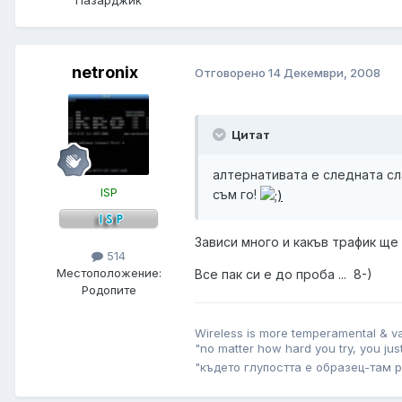
netronix
Отговорено
14 Декември, 2008
Цитат
алтернативата е следната сл
ISP
съм го!
Зависи много и какъв трафик ще п
514
Местоположение:
Все пак си е до проба ... 8-)
Родопите
Wireless is more temperamental & v
"no matter how hard you try, you ju
"където глупостта е образец-там р