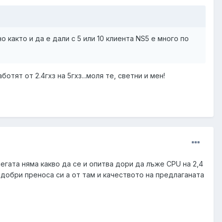
но както и да е дали с 5 или 10 клиента NS5 е много по
отят от 2.4гхз на 5гхз...моля те, светни и мен!
легата няма какво да се и опитва дори да лъже CPU на 2,4
подобри преноса си а от там и качеството на предлаганата