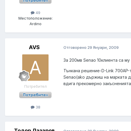
49
Местоположение:
Ardino
AVS
Отговорено
29 Януари, 2009
За 200мв Senao 10клиента са м
Тънкана решение-D-Link 700AP-т
Senao(ako държиш на марката де
вдига прекомерно закъсненията
Потребител
38
Тодор Лазаров
Отговорено
29 Януари, 2009