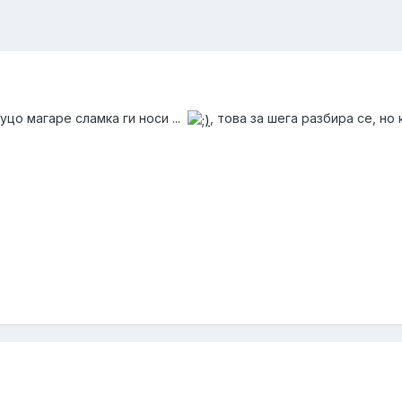
уцо магаре сламка ги носи ...
, това за шега разбира се, но