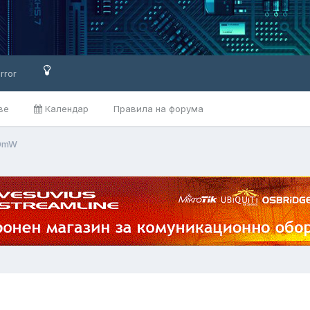
rror
ве
Календар
Правила на форума
00mW