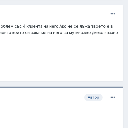
облем със 4 клиента на него.Ако не се лъжа твоето е в
иента които си закачил на него са му множко /меко казано
Автор