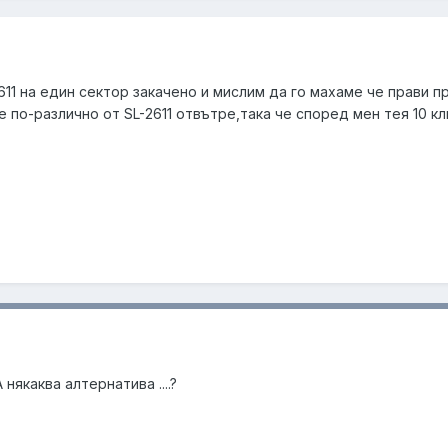
611 на един сектор закачено и мислим да го махаме че прави пр
 по-различно от SL-2611 отвътре,така че според мен тея 10 кл
 някаква алтернатива ....?