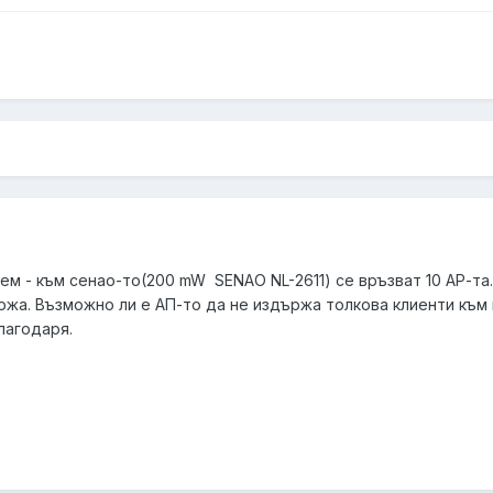
м - към сенао-то(200 mW SENAO NL-2611) се връзват 10 АР-та
ржа. Възможно ли е АП-то да не издържа толкова клиенти към 
лагодаря.