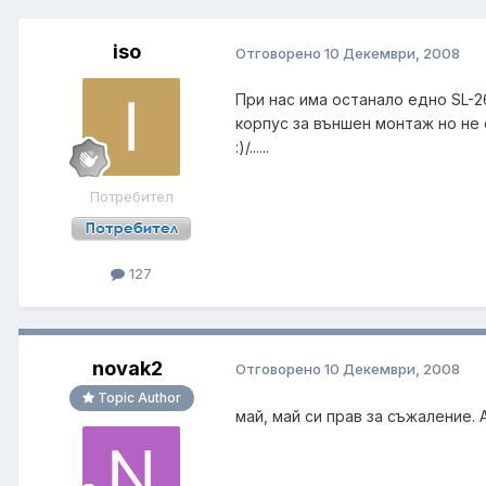
iso
Отговорено
10 Декември, 2008
При нас има останало едно SL-2
корпус за външен монтаж но не е
:)/......
Потребител
127
novak2
Отговорено
10 Декември, 2008
Topic Author
май, май си прав за съжаление. А