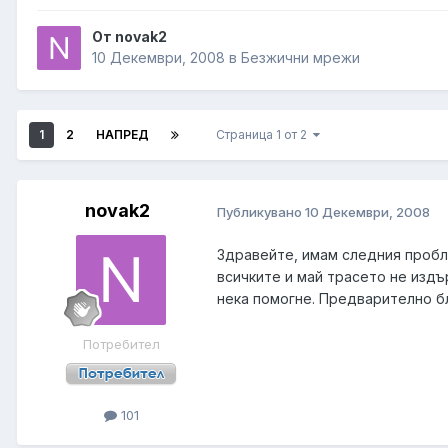
От novak2
10 Декември, 2008
в
Безжични мрежи
1
2
НАПРЕД
Страница 1 от 2
novak2
Публикувано
10 Декември, 2008
Здравейте, имам следния пробле
всичките и май трасето не издъ
нека помогне. Предварително б
Потребител
101