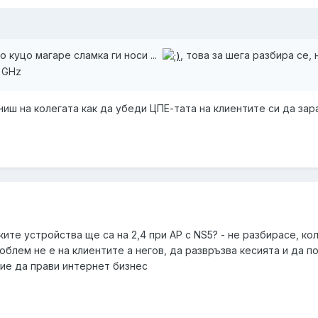
о куцо магаре сламка ги носи ...
, това за шега разбира се, 
 GHz
ниш на колегата как да убеди ЦПЕ-тата на клиентите си да зараб
ите устройства ще са на 2,4 при АР с NS5? - не разбирасе, ко
роблем не е на клиентите а негов, да развръзва кесията и да 
ние да прави интернет бизнес