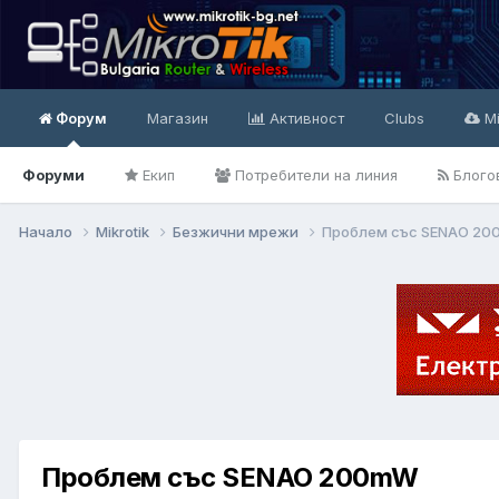
Форум
Магазин
Активност
Clubs
Mi
Форуми
Екип
Потребители на линия
Блого
Начало
Mikrotik
Безжични мрежи
Проблем със SENAO 2
Проблем със SENAO 200mW