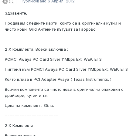
Публикувано
6 Април, 2012
Здравейте,
Продавам следните карти, които са в оригинални кутии и
чисто нови. Grid Антените пътуват за Габрово!
======================
2 Х Комплекта. Всеки включва :
PCMCI Awaya PC Card Silver 11Mbps Ext. WEP, ETS
Пигтейл към PCMCI Awaya PC Card Silver 11Mbps Ext. WEP, ETS
Която влиза в PCI Adapter Avaya ( Texas Instruments. )
Всички компоненти са чисто нови в оригинални опаковки с
драйвери, кутии и т.н.
Цена на комплект : 35лв.
======================
2 Х Комплекта :
Всеки включва: