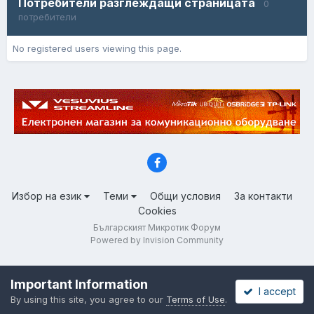
Потребители разглеждащи страницата
0
потребители
No registered users viewing this page.
Избор на език
Теми
Общи условия
За контакти
Cookies
Българският Микротик Форум
Powered by Invision Community
Important Information
I accept
By using this site, you agree to our
Terms of Use
.