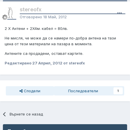
stereofx
Отговорено
18 Май, 2012
2 Х Антени + 2X4м. кабел = 80лв.
Не мисля, че може да се намери по-добра антена на тази
цена от тези материали на пазара в момента.
Антените са продадени, остават картите.
Редактирано
27 Април, 2012
от stereofx
Сподели
Последователи
1
Върнете се назад