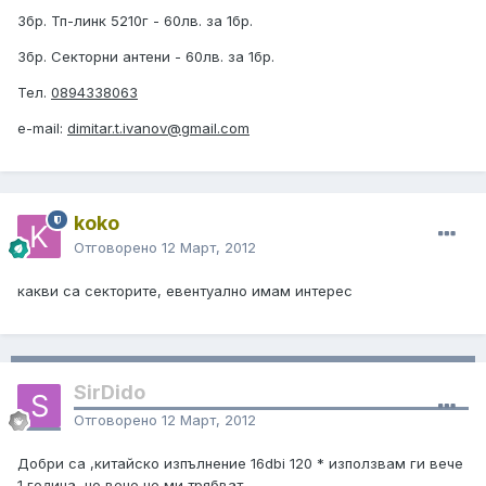
3бр. Тп-линк 5210г - 60лв. за 1бр.
3бр. Секторни антени - 60лв. за 1бр.
Тел.
0894338063
е-mail:
dimitar.t.ivanov@gmail.com
koko
Отговорено
12 Март, 2012
какви са секторите, евентуално имам интерес
SirDido
Отговорено
12 Март, 2012
Добри са ,китайско изпълнение 16dbi 120 * използвам ги вече
1 година, но вече не ми трябват.