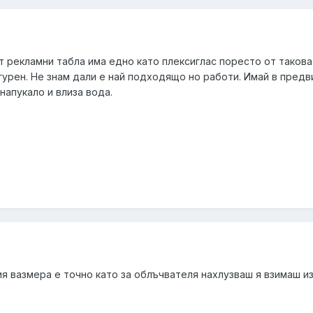
 рекламни табла има едно като плексиглас поресто от такова с
игурен. Не знам дали е най подходящо но работи. Имай в пред
напукало и влиза вода.
ия вазмера е точно като за облъчвателя нахлузваш я взимаш и