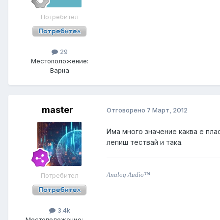
Потребител
29
Местоположение:
Варна
master
Отговорено
7 Март, 2012
Има много значение каква е пла
лепиш тествай и така.
Analog Audio™
Потребител
3.4k
Местоположение:
. . .