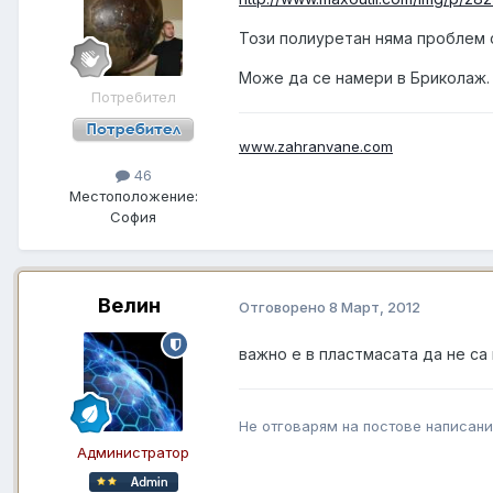
Този полиуретан няма проблем с
Може да се намери в Бриколаж.
Потребител
www.zahranvane.com
46
Местоположение:
София
Велин
Отговорено
8 Март, 2012
важно е в пластмасата да не са
Не отговарям на постове написани
Администратор