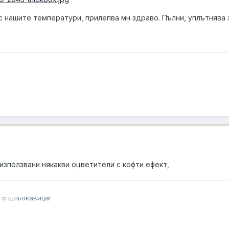
 нашите температури, прилепва мн здраво. Пълни, уплътнява з
 използвани някакви оцветители с кофти ефект,
 с шльокавица!