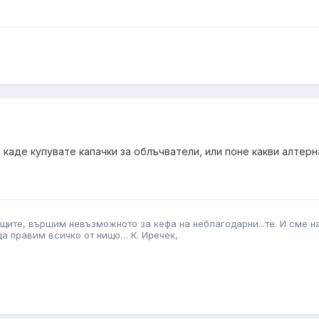
 каде купувате капачки за облъчватели, или поне какви алтерн
ите, вършим невъзможното за кефа на неблагодарни...те. И сме на
а правим всичко от нищо… К. Иречек,