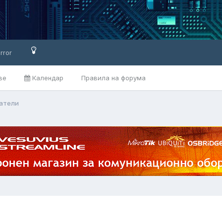
rror
ве
Календар
Правила на форума
ватели