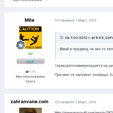
Mile
Отговорено
7 Март, 2012
На 7.03.2012 г. at 8:02, DeF
Имай в предвид че ако го леп
ISP
термодеполимеризацията на ци
1.7k
При мен се напукват зловещо. К
Местоположение:
Своге
zahranvane.com
Отговорено
7 Март, 2012
http://www.maxoutil.com/img/p/28