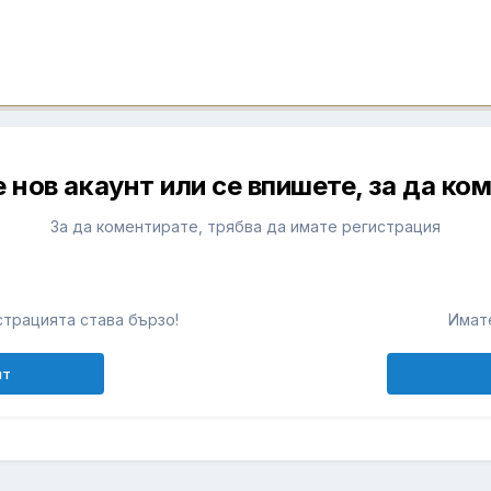
 нов акаунт или се впишете, за да ко
За да коментирате, трябва да имате регистрация
т
трацията става бързо!
Имате
нт