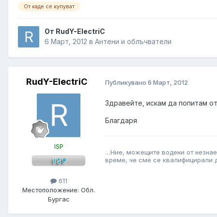
От каде се купуват
От RudY-ElectriC
6 Март, 2012
в
Антени и облъчватели
RudY-ElectriC
Публикувано
6 Март, 2012
Здравейте, искам да попитам от
Благдаря
ISP
…Ние, можещите водени от незнаещ
време, че сме се квалифицирали д
611
Местоположение:
Обл.
Бургас