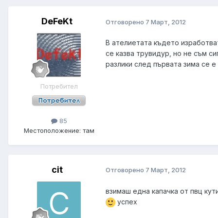
DeFeKt
Отговорено
7 Март, 2012
В ателиетата където изработват
се казва трувидур, но не съм с
разлики след първата зима се е 
Потребител
85
Местоположение:
там
cit
Отговорено
7 Март, 2012
взимаш една капачка от пвц кут
успех