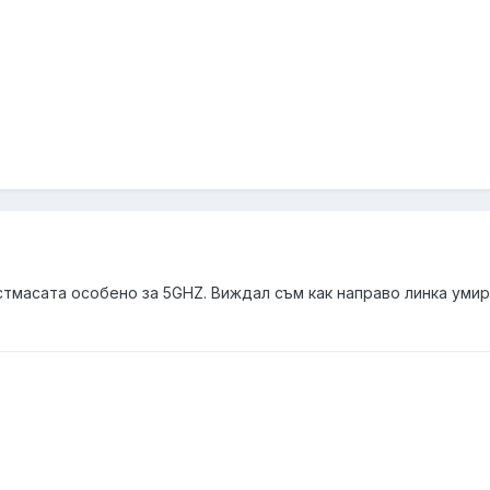
стмасата особено за 5GHZ. Виждал съм как направо линка умир