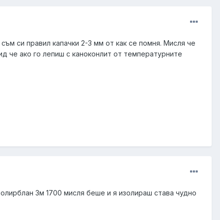
ъм си правил капачки 2-3 мм от как се помня. Мисля че
вид че ако го лепиш с каноконлит от температурните
золирблан 3м 1700 мисля беше и я изолираш става чудно