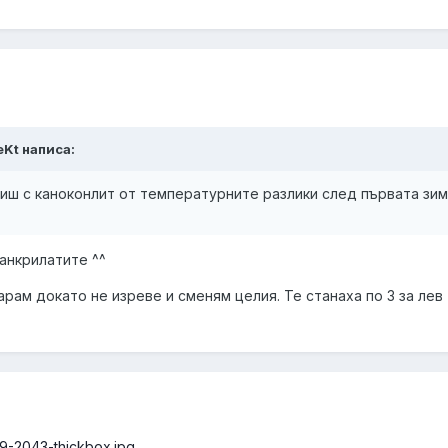
eKt написа:
иш с каноконлит от температурните разлики след първата зима
анкрилатите ^^
арам докато не изреве и сменям целия. Те станаха по 3 за лев
29-2043-thickbox.jpg