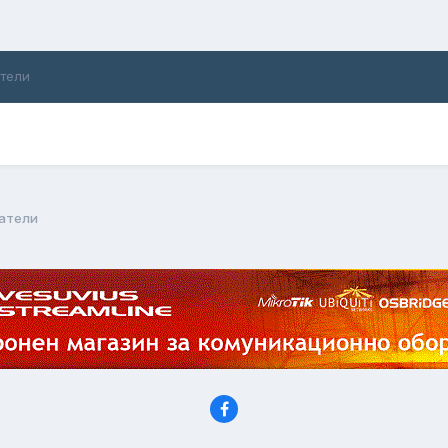
ители
ватели