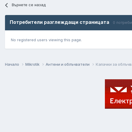
Върнете се назад
Потребители разглеждащи страницата
0 потреб
No registered users viewing this page.
Начало
Mikrotik
Антени и облъчватели
Капачки за облъч