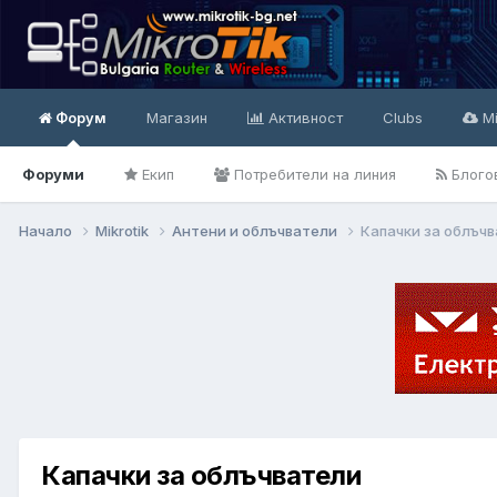
Форум
Магазин
Активност
Clubs
Mi
Форуми
Екип
Потребители на линия
Блого
Начало
Mikrotik
Антени и облъчватели
Капачки за облъч
Капачки за облъчватели