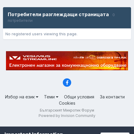
Потребители разглеждащи страницата
0
потребители
No registered users viewing this page.
Избор на език
Теми
Общи условия
За контакти
Cookies
Българският Микротик Форум
Powered by Invision Community