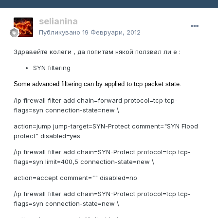
selianina
Публикувано
19 Февруари, 2012
Здравейте колеги , да попитам някой ползвал ли е :
SYN filtering
Some advanced filtering can by applied to tcp packet state.
/ip firewall filter add chain=forward protocol=tcp tcp-
flags=syn connection-state=new \
action=jump jump-target=SYN-Protect comment="SYN Flood
protect" disabled=yes
/ip firewall filter add chain=SYN-Protect protocol=tcp tcp-
flags=syn limit=400,5 connection-state=new \
action=accept comment="" disabled=no
/ip firewall filter add chain=SYN-Protect protocol=tcp tcp-
flags=syn connection-state=new \