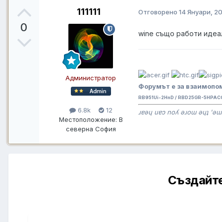
111111
Отговорено
14 Януари, 2
0
wine също работи идеа
Администратор
Форумът е за взаимопом
RB951Ui-2HnD / RBD25GR-5HPAC
6.8k
12
ɹɐǝɥ uɐɔ noʎ ǝɹoɯ ǝɥʇ 'ǝɯ
Местоположение:
В
северна София
Създайте