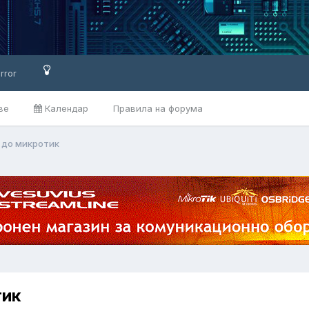
rror
ве
Календар
Правила на форума
 до микротик
тик