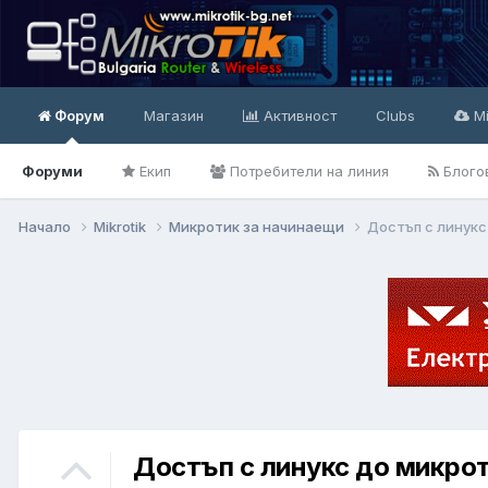
Форум
Магазин
Активност
Clubs
Mi
Форуми
Екип
Потребители на линия
Блого
Начало
Mikrotik
Микротик за начинаещи
Достъп с линукс
Достъп с линукс до микро