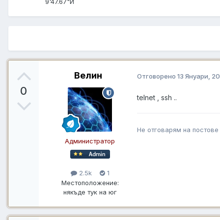
9'47.67"И
Велин
Отговорено
13 Януари, 20
0
telnet , ssh ..
Не отговарям на постове
Администратор
2.5k
1
Местоположение:
някъде тук на юг