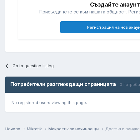
Създайте акаун
Присъединете се към нашата общност. Регис
Регистрация на нов акау
Go to question listing
Потребители разглеждащи страницата
0 потреб
No registered users viewing this page.
Начало
Mikrotik
Микротик за начинаещи
Достъп с линукс