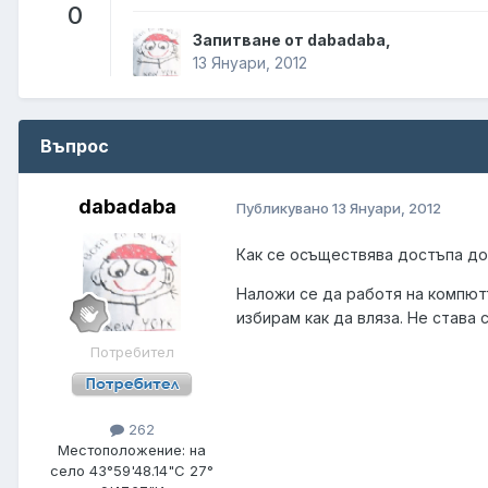
0
Запитване от dabadaba,
13 Януари, 2012
Въпрос
dabadaba
Публикувано
13 Януари, 2012
Как се осъществява достъпа до 
Наложи се да работя на компютъ
избирам как да вляза. Не става 
Потребител
262
Местоположение:
на
село 43°59'48.14"С 27°