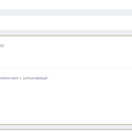
12
 написани с шльокавица!