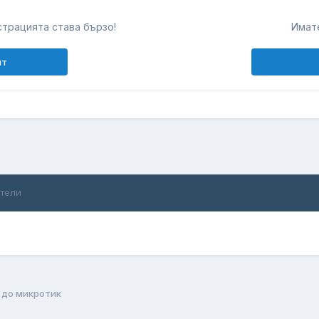
т
трацията става бързо!
Имате
нт
ители
 до микротик