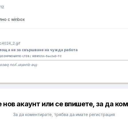
012
лно с winbox
ощ а не за свършване на чужда работа
QD2HPND&R11E-LTE6 / RB952Ui-5ac2nD-TC
oɔǝq noʎ ɹǝʇǝınb ǝɥʇ
 нов акаунт или се впишете, за да ко
За да коментирате, трябва да имате регистрация