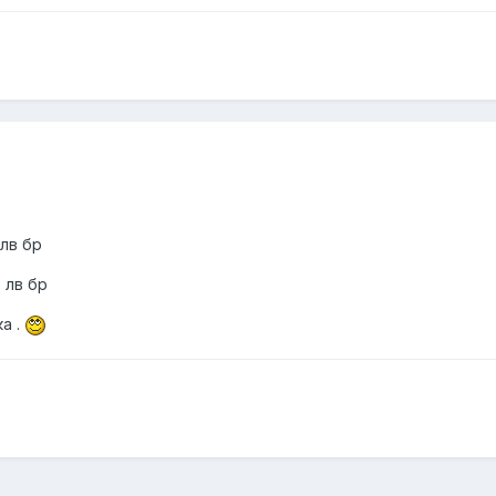
лв бр
0 лв бр
а .