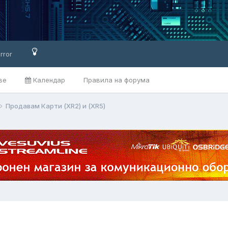
rror
ве
Календар
Правила на форума
Продавам Карти (XR2) и (XR5)