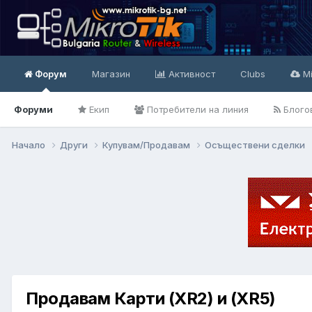
Форум
Магазин
Активност
Clubs
Mi
Форуми
Екип
Потребители на линия
Блого
Начало
Други
Купувам/Продавам
Осъществени сделки
Продавам Карти (XR2) и (XR5)