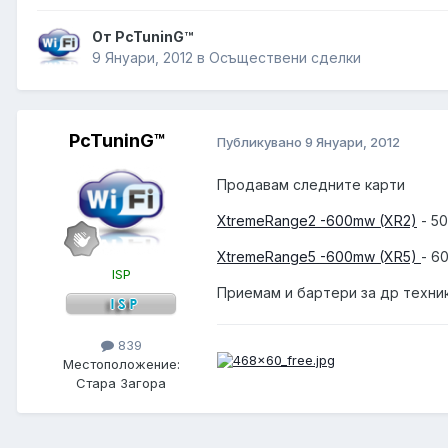
От PcTuninG™
9 Януари, 2012
в
Осъществени сделки
PcTuninG™
Публикувано
9 Януари, 2012
Продавам следните карти
XtremeRange2 -600mw (XR2)
- 50
XtremeRange5 -600mw (XR5)
- 6
ISP
Приемам и бартери за др техник
839
Местоположение:
Стара Загора