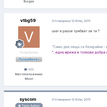
Burgas
vtbg59
Отговорено
12 Юли, 2011
user и passw трябват ли ти ?
"Само две неща са безкрайни - 
"...една мрежа е толкова добра 
Потребител
300
Местоположение:
Moon
syscom
Отговорено
12 Юли, 2011
Topic Author