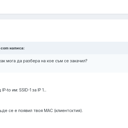
yscom написа:
как мога да разбера на кое съм се закачил?
to им: SSID-1 за IP 1...
ъде се е появил твоя MAC (клиентсктия).