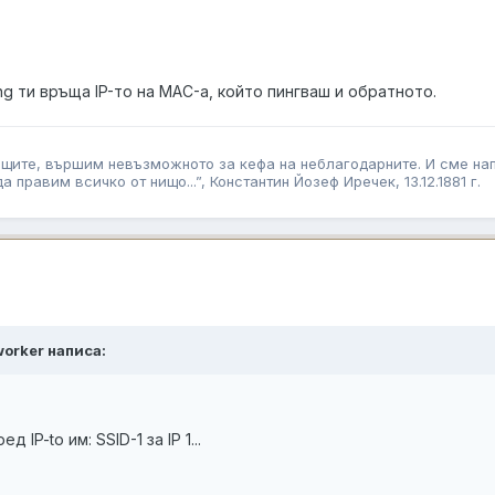
ng ти връща IP-то на MAC-а, който пингваш и обратното.
аещите, вършим невъзможното за кефа на неблагодарните. И сме на
правим всичко от нищо...”, Константин Йозеф Иречек, 13.12.1881 г.
tworker написа:
IP-to им: SSID-1 за IP 1...