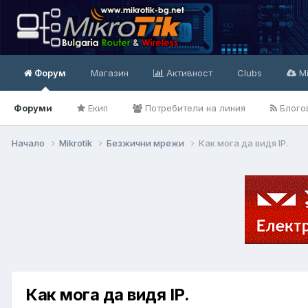
Форум
Магазин
Активност
Clubs
Mi
Форуми
Екип
Потребители на линия
Блого
Начало
Mikrotik
Безжични мрежи
Как мога да видя IP.
Как мога да видя IP.