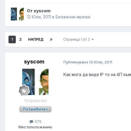
От syscom
12 Юли, 2011
в
Безжични мрежи
1
2
НАПРЕД
Страница 1 от 2
syscom
Публикувано
12 Юли, 2011
Как мога да видя IP то на АП къ
Потребител
375
Местоположение: