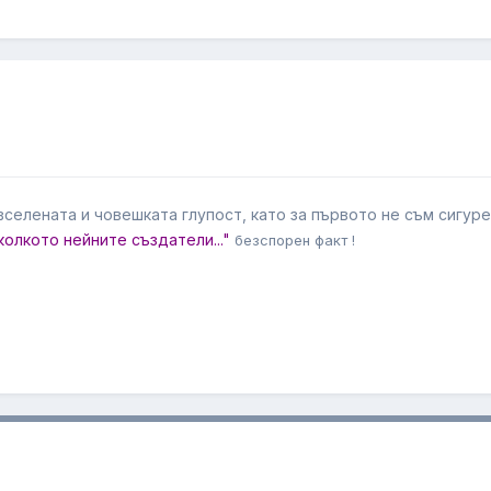
вселената и човешката глупост, като за първото не съм сигур
колкото нейните създатели..."
безспорен факт !