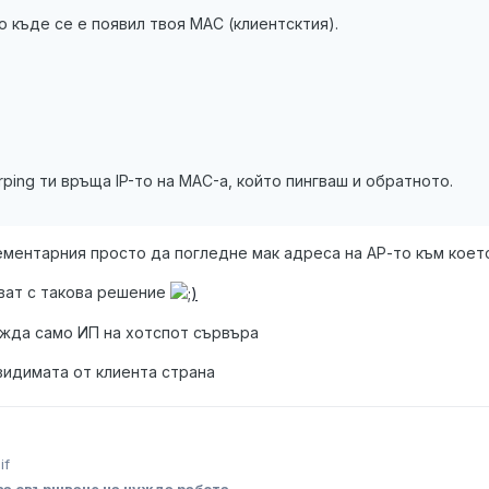
о къде се е появил твоя MAC (клиентсктия).
rping ти връща IP-то на MAC-а, който пингваш и обратното.
ментарния просто да погледне мак адреса на АР-то към което
ват с такова решение
ижда само ИП на хотспот сървъра
видимата от клиента страна
за свършване на чужда работа