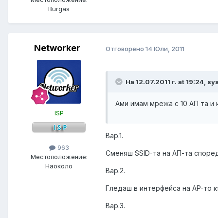
Burgas
Networker
Отговорено
14 Юли, 2011
На 12.07.2011 г. at 19:24, s
Ами имам мрежа с 10 АП та и 
ISP
Вар.1.
963
Сменяш SSID-та на АП-та според IP-
Местоположение:
Наоколо
Вар.2.
Гледаш в интерфейса на AP-то к
Вар.3.