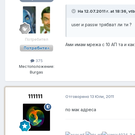
На 12.07.2011 г. at 18:36, v
user и passw трябват ли ти ?
Потребител
Ами имам мрежа с 10 АП та и как
375
Местоположение:
Burgas
111111
Отговорено
13 Юли, 2011
по мак адреса