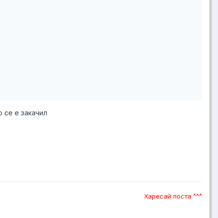
 се е закачил
Харесай поста ^^^