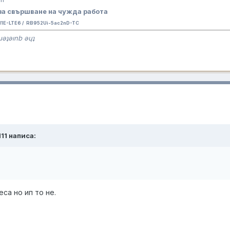
за свършване на чужда работа
E-LTE6 / RB952Ui-5ac2nD-TC
ɹǝʇǝınb ǝɥʇ
111 написа:
еса но ип то не.