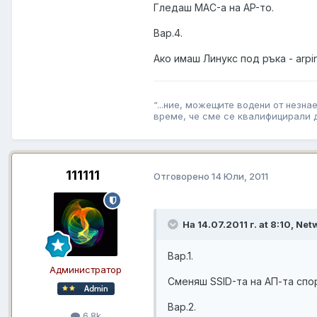
Гледаш MAC-а на AP-то.
Вар.4.
Ако имаш Линукс под ръка - arpi
“...ние, можещите водени от незн
време, че сме се квалифицирали да 
111111
Отговорено
14 Юли, 2011
На 14.07.2011 г. at 8:10, Ne
Вар.1.
Администратор
Сменяш SSID-та на АП-та според 
Вар.2.
6.8k