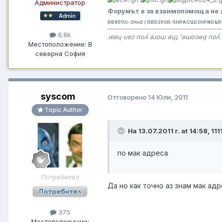
Администратор
Форумът е за взаимопомощ а не 
RB951Ui-2HnD / RBD25GR-5HPACQD2HPND&R11
6.8k
ɹɐǝɥ uɐɔ noʎ ǝɹoɯ ǝɥʇ 'ǝɯoɔǝq noʎ 
Местоположение:
В
северна София
syscom
Отговорено
14 Юли, 2011
Topic Author
На 13.07.2011 г. at 14:58, 111
по мак адреса
Потребител
Да но как точно аз знам мак адр
375
Местоположение: