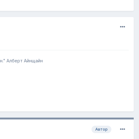
ен." Алберт Айнщайн
Автор