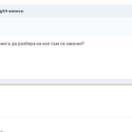
tbg59 написа:
 мога да разбера на кое съм се закачил?