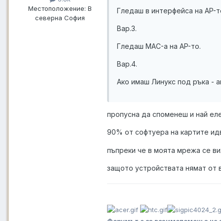
Местоположение:
В
Гледаш в интерфейса на AP-т
северна София
Вар.3.
Гледаш MAC-а на AP-то.
Вар.4.
Ако имаш Линукс под ръка - a
пропусна да споменеш и най еле
90% от софтуера на картите ид
пъпреки че в моята мрежа се в
защото устройствата нямат от 
Форумът е за взаимопомощ а не 