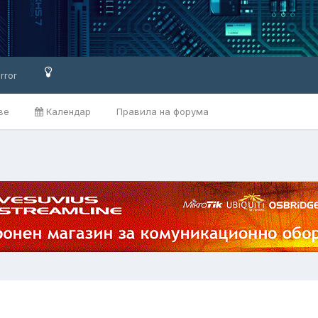
rror
ве
Календар
Правила на форума