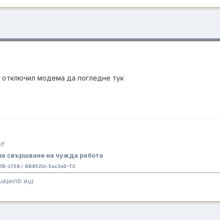
е отключил модема да погледне тук
за свършване на чужда работа
E-LTE6 / RB952Ui-5ac2nD-TC
ɹǝʇǝınb ǝɥʇ