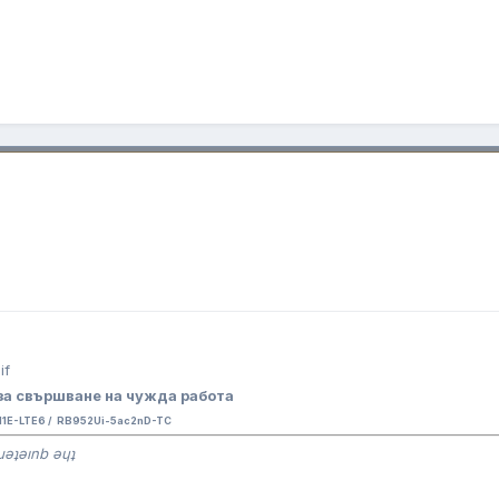
за свършване на чужда работа
E-LTE6 / RB952Ui-5ac2nD-TC
ɹǝʇǝınb ǝɥʇ