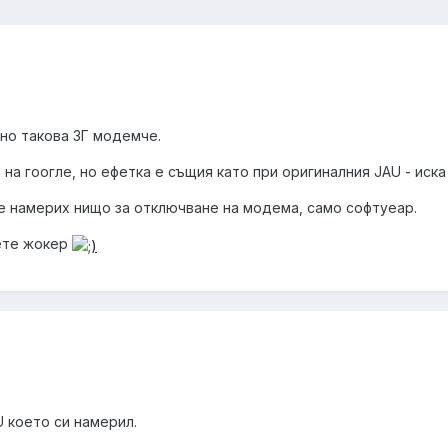
но такова 3Г модемче.
 на гоогле, но ефетка е същия като при оригиналния JAU - иска 
е намерих нищо за отключване на модема, само софтуеар.
ете жокер
 което си намерил.