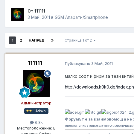
От 111111
3 Май, 2011
в
GSM Апарати/Smartphone
1
2
НАПРЕД
Страница 1 от 2
111111
Публикувано
3 Май, 2011
малко софт и фирм за тези китай
http://downloads.k0k0.de/index.p
Администратор
Форумът е за взаимопомощ а не 
6.8k
RB951Ui-2HnD / RBD25GR-5HPACQD2HPND&R11
Местоположение:
В
северна София