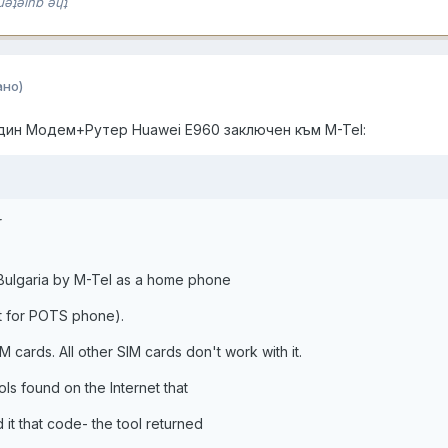
ɹǝʇǝınb ǝɥʇ
ано)
дин Модем+Рутер Huawei E960 заключен към M-Tel:
r
Bulgaria by M-Tel as a home phone
rt for POTS phone).
 cards. All other SIM cards don't work with it.
ools found on the Internet that
it that code- the tool returned