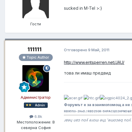
sucked in M-Tel >:}
Гости
111111
Отговорено
9 Май, 2011
Topic Author
http://www.entsperren.net/JAU/
това ли имаш предвид
Администратор
Форумът е за взаимопомощ а не 
RB951Ui-2HnD / RBD25GR-5HPACQD2HPND&R11
6.8k
ɹɐǝɥ uɐɔ noʎ ǝɹoɯ ǝɥʇ 'ǝɯoɔǝq noʎ 
Местоположение:
В
северна София