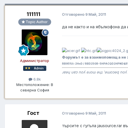
111111
Отговорено
9 Май, 2011
Topic Author
да не както и на ябълкофона да
Форумът е за взаимопомощ а не 
Администратор
RB951Ui-2HnD / RBD25GR-5HPACQD2HPND&R11
ɹɐǝɥ uɐɔ noʎ ǝɹoɯ ǝɥʇ 'ǝɯoɔǝq noʎ 
6.8k
Местоположение:
В
северна София
Гост
Отговорено
9 Май, 2011
търсите с гугъла jausource.rar в