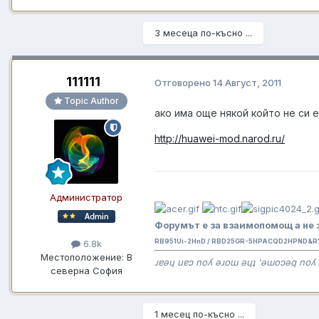
3 месеца по-късно ...
111111
Отговорено
14 Август, 2011
Topic Author
ако има още някой който не си 
http://huawei-mod.narod.ru/
Администратор
Форумът е за взаимопомощ а не 
RB951Ui-2HnD / RBD25GR-5HPACQD2HPND&R11
6.8k
Местоположение:
В
ɹɐǝɥ uɐɔ noʎ ǝɹoɯ ǝɥʇ 'ǝɯoɔǝq noʎ 
северна София
1 месец по-късно ...