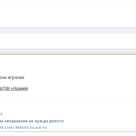
ски играчки
hp?dir=Huawei
за свършване на чужда работа
E-LTE6 / RB952Ui-5ac2nD-TC