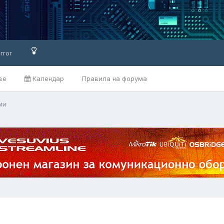
rror
ве
Календар
Правила на форума
ми