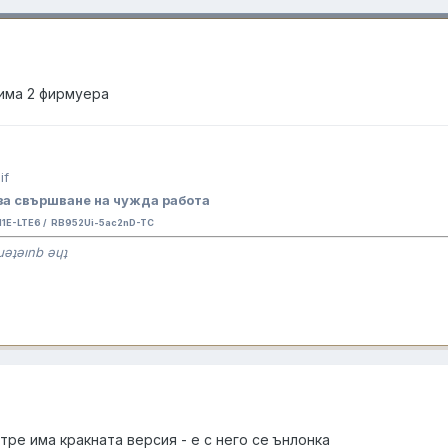
 има 2 фирмуера
за свършване на чужда работа
E-LTE6 / RB952Ui-5ac2nD-TC
ɹǝʇǝınb ǝɥʇ
ътре има кракната версия - е с него се ънлонка