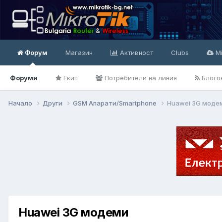
Форум
Магазин
Активност
Clubs
Mi
Форуми
Екип
Потребители на линия
Блого
Начало
Други
GSM Апарати/Smartphone
Huawei 3G моде
Huawei 3G модеми