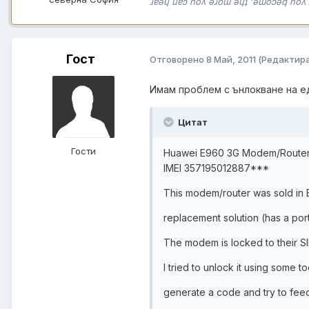
ɹɐǝɥ uɐɔ noʎ ǝɹoɯ ǝɥʇ 'ǝɯoɔǝq noʎ 
Гост
Отговорено
8 Май, 2011
(Редактир
Имам проблем с ънлокване на е
Цитат
Гости
Huawei E960 3G Modem/Route
IMEI 357195012887***
This modem/router was sold in 
replacement solution (has a po
The modem is locked to their SIM
I tried to unlock it using some t
generate a code and try to feed 