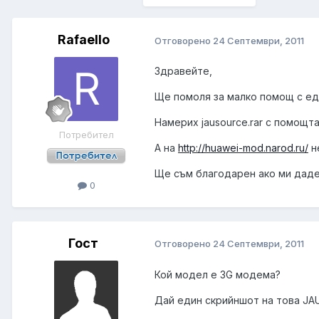
Rafaello
Отговорено
24 Септември, 2011
Здравейте,
Ще помоля за малко помощ с ед
Намерих jausource.rar с помощта
Потребител
А на
http://huawei-mod.narod.ru/
н
Ще съм благодарен ако ми дад
0
Гост
Отговорено
24 Септември, 2011
Кой модел е 3G модема?
Дай един скрийншот на това JAU