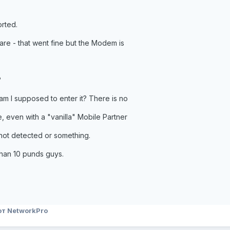
rted.
ware - that went fine but the Modem is
?
m I supposed to enter it? There is no
, even with a "vanilla" Mobile Partner
d not detected or something.
than 10 punds guys.
т NetworkPro