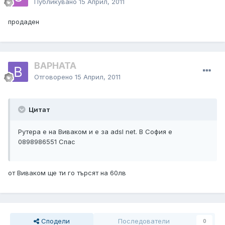
Публикувано
15 Април, 2011
продаден
BAPHATA
Отговорено
15 Април, 2011
Цитат
Рутера е на Виваком и е за adsl net. В София е
0898986551 Спас
от Виваком ще ти го търсят на 60лв
Сподели
Последователи
0