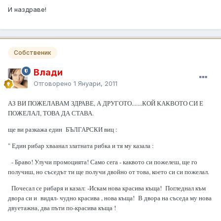
И наздраве!
Собственик
Влади
Отговорено
1 Януари, 2011
АЗ ВИ ПОЖЕЛАВАМ ЗДРАВЕ, А ДРУГОТО.......КОЙ КАКВОТО СИ Е
ПОЖЕЛАЛ, ТОВА ДА СТАВА.
ще ви разкажа един БЪЛГАРСКИ виц :
" Един рибар хваанал златната рибка и тя му казала :
- Браво! Улучи промоцията! Само сега - каквото си пожелеш, ще го
получиш, но съседът ти ще получи двойно от това, което си си пожелал.
Почесал се рибаря и казал: -Искам нова красива къща! Погледнал към
двора си и видял- чудно красива , нова къща! В двора на съседа му нова
двуетажна, два пъти по-красива къща !