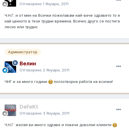
Отговорено
1 Януари, 2011
Ч.Н.Г. и от мен на Всички пожелавам най-вече здравето то е
най ценното в тези трудни времена. Всичко друго се постига
лесно или трудно.
Администратор
Велин
Отговорено
2 Януари, 2011
ЧНГ и за много години
ползотворна работа на всички!
DeFeKt
Отговорено
3 Януари, 2011
Ч.Н.Г. желая ви много здраве и повече доволни клиенти