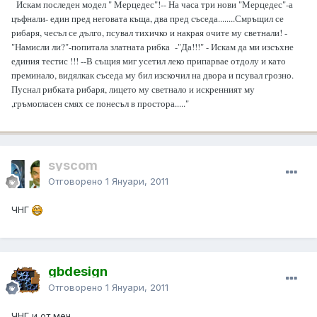
Искам последен модел " Мерцедес"!-- На часа три нови "Мерцедес"-а
цъфнали- един пред неговата къща, два пред съседа........Смръщил се
рибаря, чесъл се дълго, псувал тихичко и накрая очите му светнали! -
"Намисли ли?"-попитала златната рибка -"Да!!!" - Искам да ми изсъхне
единия тестис !!! --В същия миг усетил леко припарвае отдолу и като
преминало, видялкак съседа му бил изскочил на двора и псувал грозно.
Пуснал рибката рибаря, лицето му светнало и искренният му
,гръмогласен смях се понесъл в простора....."
syscom
Отговорено
1 Януари, 2011
ЧНГ
gbdesign
Отговорено
1 Януари, 2011
ЧНГ и от мен