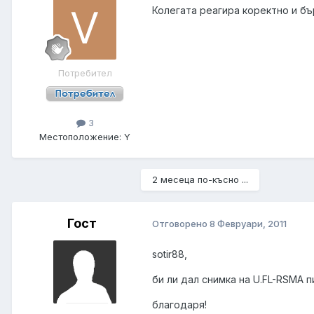
Колегата реагира коректно и бъ
Потребител
3
Местоположение:
Y
2 месеца по-късно ...
Гост
Отговорено
8 Февруари, 2011
sotir88,
би ли дал снимка на U.FL-RSMA п
благодаря!