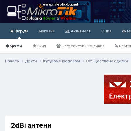
Форум
Магазин
Активност
Clubs
Mi
Форуми
Екип
Потребители на линия
Блого
Начало
Други
Купувам/Продавам
Осъществени сделки
2dBi антени