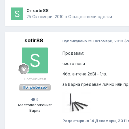
От sotir88
25 Октомври, 2010
в
Осъществени сделки
sotir88
Публикувано
25 Октомври, 2010
(Р
Продавам:
чисто нови
4бр. антена 2dBi - 1лв.
Потребител
за Варна предавам лично или п
9
Местоположение:
Варна
Редактирано
14 Декември, 2011
о