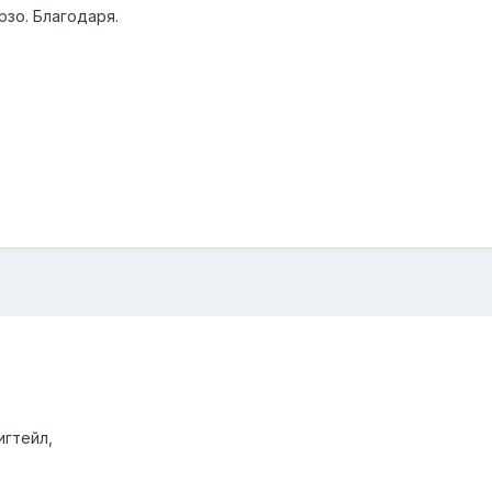
рзо. Благодаря.
игтейл,