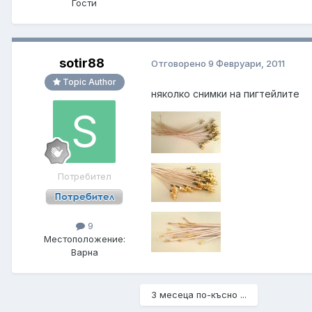
Гости
sotir88
Отговорено
9 Февруари, 2011
Topic Author
няколко снимки на пигтейлите
Потребител
9
Местоположение:
Варна
3 месеца по-късно ...