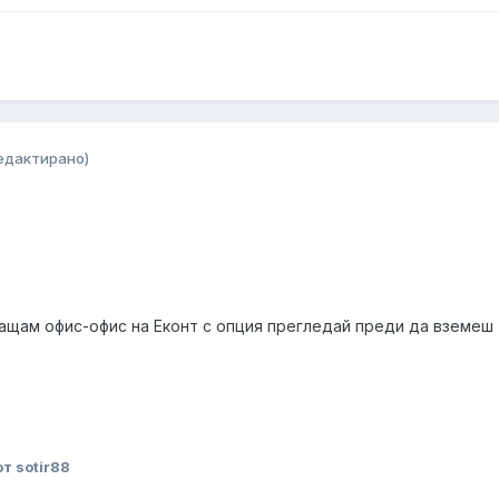
едактирано)
ращам офис-офис на Еконт с опция прегледай преди да вземеш
т sotir88