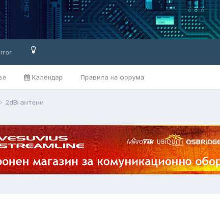
rror
ве
Календар
Правила на форума
2dBi антени