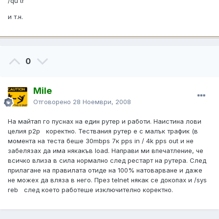
/qu tr
и т.н.
0
Mile
Отговорено
28 Ноември, 2008
На майтап го пуснах на един рутер и работи. Наистина лови
целия p2p коректно. Тествания рутер е с малък трафик (в
момента на теста беше 30mbps 7к pps in / 4k pps out и не
забелязах да има някакъв load. Направи ми впечатление, че
всичко влиза в сила нормално след рестарт на рутера. След
прилагане на правилата отиде на 100% натоварване и даже
не можех да вляза в него. През telnet някак се докопах и /sys
reb след което работеше изключително коректно.