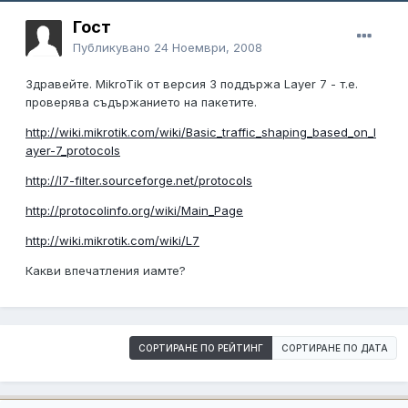
Гост
Публикувано
24 Ноември, 2008
Здравейте. MikroTik от версия 3 поддържа Layer 7 - т.е.
проверява съдържанието на пакетите.
http://wiki.mikrotik.com/wiki/Basic_traffic_shaping_based_on_l
ayer-7_protocols
http://l7-filter.sourceforge.net/protocols
http://protocolinfo.org/wiki/Main_Page
http://wiki.mikrotik.com/wiki/L7
Какви впечатления иамте?
СОРТИРАНЕ ПО РЕЙТИНГ
СОРТИРАНЕ ПО ДАТА