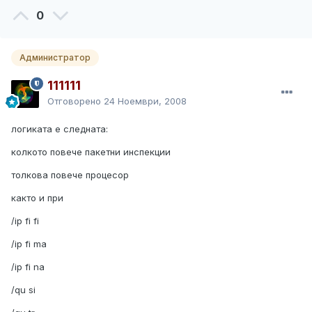
0
Администратор
111111
Отговорено
24 Ноември, 2008
логиката е следната:
колкото повече пакетни инспекции
толкова повече процесор
както и при
/ip fi fi
/ip fi ma
/ip fi na
/qu si