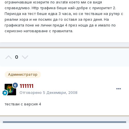
ограничаваше юзерите по av.rate което ми се видя
справедливо. Http трафика беше най-добре с приоритет 2.
Периода на тест беше едва 3 часа, но се тестваше на рутер с
реални хора и не посмях да го оставя за през деня. На
графиката поне не лични преди 4 през ноща да е имало по
сериозно натоварване с правилата.
0
Администратор
111111
Отговорено
5 Декември, 2008
тестваи с версия 4