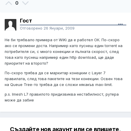
0
Гост
Отговорено
26 Януари, 2009
Не би трябвало примера от WiKi да е работел ОК. По-скоро
ако се промени доста. Например като пуснеш един torrent на
потребителя си, с много конекции и пълната скорост, след
това като пуснеш например един http download, ще даде
приоритет на второто?
По-скоро трябва да се маркитар конецкии с Layer 7
правилата, след това пакетите на тези конекции. Освен това
на Queue Tree-то трябва да се сложи някакъв max-limit.
p.s. Imesh L7 правилото придизвиква нестабилност, рутера
може да забие
Създайте нов акаунт или се впишете,