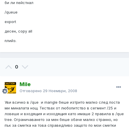
би ли пейстнал
/queue
export
десен, copy all
плийз.
0
Mile
Отговорено
29 Ноември, 2008
Уви всичко в /que и mangle беше изтрито малко след поста
ми миналата нощ. Тествах от любопитство в сегмент /25 и
ловеше и входящия и изходящия като имаше 2 правила в /que
tree. Ограничаването за мен беше обаче малко странно, но
пък за сметка на това справедливо защото по мои сметки