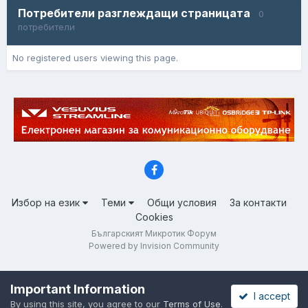
Потребители разглеждащи страницата
0
потребители
No registered users viewing this page.
Избор на език
Теми
Общи условия
За контакти
Cookies
Българският Микротик Форум
Powered by Invision Community
Important Information
I accept
By using this site, you agree to our
Terms of Use
.