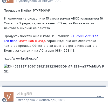
Публикувано
31 Август, 2010
Продавам Brother PT-7500VP
8 големини на символите 15 стила рамки ABCD клавиатура 16
Символа 2 реда, задно осветен LCD екран Ръчен нож за
лентата 5 ширини на лентата.
Продукт известен още и като PT 7500VP,
PT-7500 VPYJ1 за
170 лева
чисто нов с 3год.
гаранция,пълна окомплектовка
както се продава.Обявата е за цялата страна изпращане с
Еконт , за контакти на ЛС и gsm 0884 553143.
http://www.brother.bg/
vtbg59
Отговорено
7 Септември, 2010