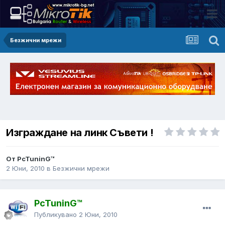
Безжични мрежи
Изграждане на линк Съвети !
От PcTuninG™
2 Юни, 2010
в
Безжични мрежи
PcTuninG™
Публикувано
2 Юни, 2010