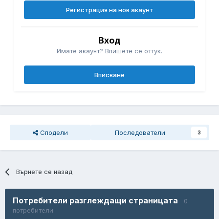
Регистрация на нов акаунт
Вход
Имате акаунт? Впишете се оттук.
Вписване
Сподели
Последователи
3
Върнете се назад
Потребители разглеждащи страницата
0
потребители