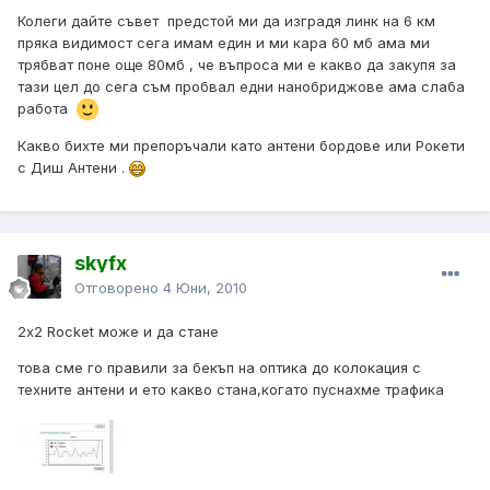
Колеги дайте съвет предстой ми да изградя линк на 6 км
пряка видимост сега имам един и ми кара 60 мб ама ми
трябват поне още 80мб , че въпроса ми е какво да закупя за
тази цел до сега съм пробвал едни нанобриджове ама слаба
работа
Какво бихте ми препоръчали като антени бордове или Рокети
с Диш Антени .
skyfx
Отговорено
4 Юни, 2010
2х2 Rocket може и да стане
това сме го правили за бекъп на оптика до колокация с
техните антени и ето какво стана,когато пуснахме трафика