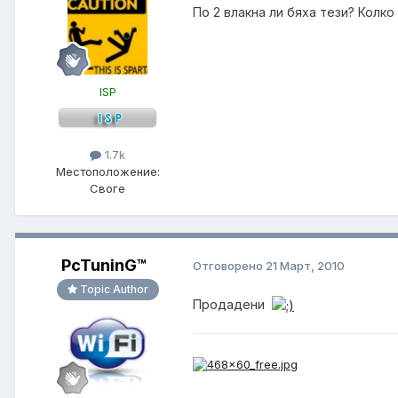
По 2 влакна ли бяха тези? Колко
ISP
1.7k
Местоположение:
Своге
PcTuninG™
Отговорено
21 Март, 2010
Topic Author
Продадени