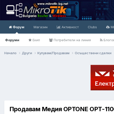
Форум
Магазин
Активност
Clubs
Mi
Форуми
Екип
Потребители на линия
Блого
Начало
Други
Купувам/Продавам
Осъществени сделки
Продавам Медия OPTONE OPT-110