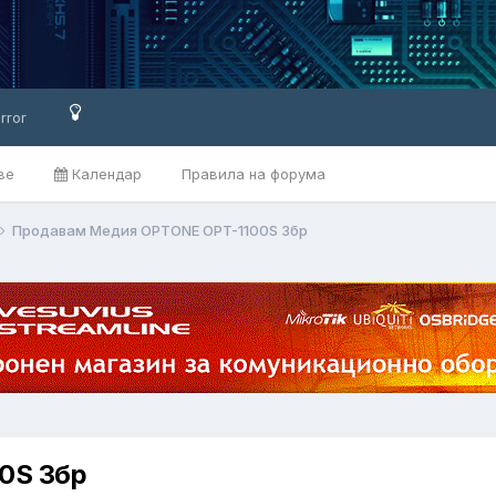
rror
ве
Календар
Правила на форума
Продавам Медия OPTONE OPT-1100S 3бр
0S 3бр