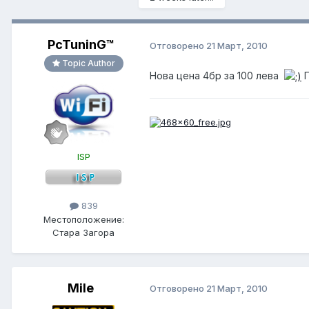
PcTuninG™
Отговорено
21 Март, 2010
Topic Author
Нова цена 4бр за 100 лева
П
ISP
839
Местоположение:
Стара Загора
Mile
Отговорено
21 Март, 2010