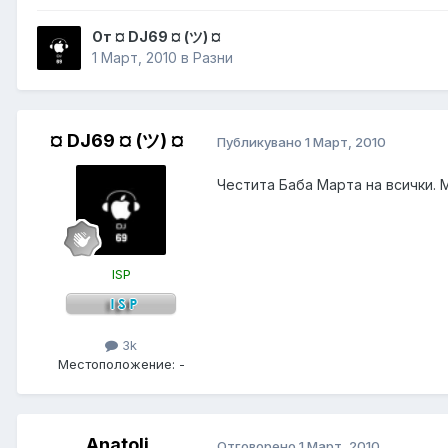
От ¤ DJ69 ¤ (ツ) ¤
1 Март, 2010
в
Разни
¤ DJ69 ¤ (ツ) ¤
Публикувано
1 Март, 2010
Честита Баба Марта на всички. 
ISP
3k
Местоположение:
-
Anatoli
Отговорено
1 Март, 2010