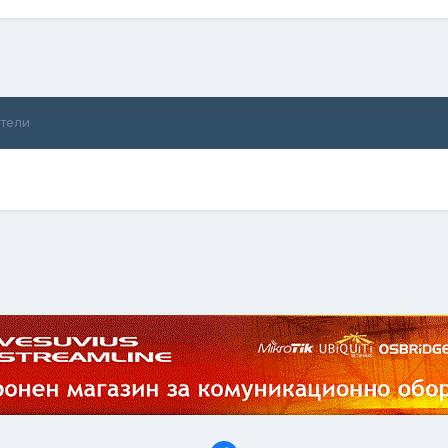
ители