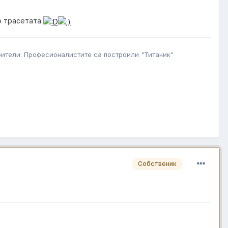
по трасетата
юбители. Професионалистите са построили "Титаник"
Собственик