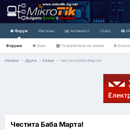
Форум
Магазин
Активност
Clubs
Mi
Форуми
Екип
Потребители на линия
Блого
Начало
Други
Разни
Честита Баба Марта!
Честита Баба Марта!