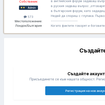
в английския форум задаваш въпр
Собственик
в руския задваш въпрос ,отговарят
в българския форум, като зададеш
Недей да спориш с глупака. Първо 
573
-------------------
Местоположение:
Лондон/България
Когато фактите говорят и боговет
Създайте
Създайте акаун
Присъединете се към нашата общност. Регис
Регистрация на нов акау