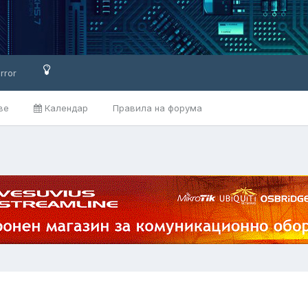
rror
ве
Календар
Правила на форума