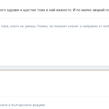
ого здраве и щастие това е най-важното. И по малко аварий 
 това, което не умееш. Помни, че Ноевият ковчег е направен от л
ките и българските форуми: