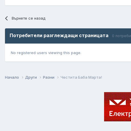
Върнете се назад
Потребители разглеждащи страницата
0 потреб
No registered users viewing this page.
Начало
Други
Разни
Честита Баба Марта!