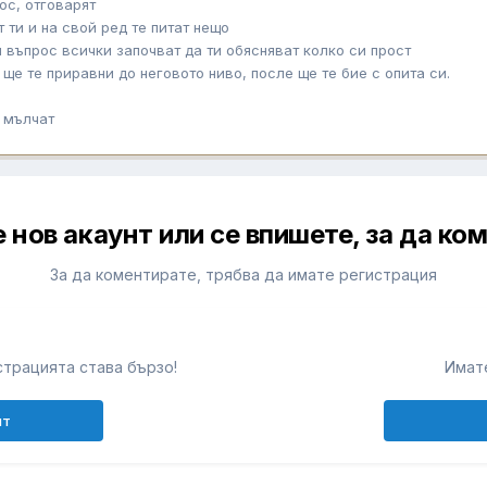
ос, отговарят
 ти и на свой ред те питат нещо
 въпрос всички започват да ти обясняват колко си прост
ще те приравни до неговото ниво, после ще те бие с опита си.
е мълчат
 нов акаунт или се впишете, за да ко
За да коментирате, трябва да имате регистрация
т
трацията става бързо!
Имате
нт