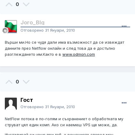
0
Joro_Blg
Отговорено
31 Януари, 2010
Върши ми.Но се чудя дали има възможност да се извеждат
данните през Netflow онлайн и след това да е достъпно
разглеждането им.Както е в
www.odmon.com
0
Гост
Отговорено
31 Януари, 2010
NetFlow потока е по-голям и съхранениет о обработката му
струват цял един комп. Ако си наемеш VPS ще може, да.
Инсталирай си нещо при теб, е решението според мен.