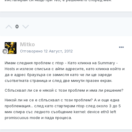
0
Mitko
Отговорено
12 Август, 2012
Имам следния проблем с ntop - Като кликна на Summary -
Hosts и излезе списъка с айпи адресите, като кликна който и
да е адрес браузъра се замисля като че ли ще зареди
съответната страница и след две минути празен екран.
Сблъсквал ли се е някой с този проблем и има ли решение?
Никой ли не се е сблъсквал с този проблем? А и още една
проблемация... след като стартирам ntop след около 3 до 5
мин спира със ледното съобщение kernel: device eth0 left
promiscuous mode и пада процеса.