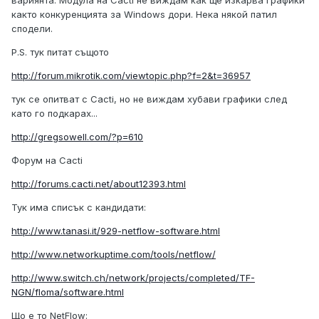
както конкуренцията за Windows дори. Нека някой патил
сподели.
P.S. тук питат същото
http://forum.mikrotik.com/viewtopic.php?f=2&t=36957
тук се опитват с Cacti, но не виждам хубави графики след
като го подкарах...
http://gregsowell.com/?p=610
Форум на Cacti
http://forums.cacti.net/about12393.html
Тук има списък с кандидати:
http://www.tanasi.it/929-netflow-software.html
http://www.networkuptime.com/tools/netflow/
http://www.switch.ch/network/projects/completed/TF-
NGN/floma/software.html
Що е то NetFlow: