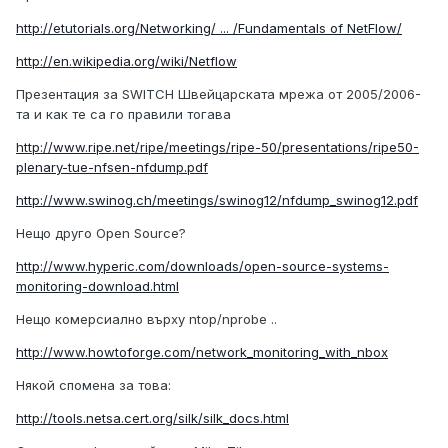
http://etutorials.org/Networking/ ... /Fundamentals of NetFlow/
http://en.wikipedia.org/wiki/Netflow
Презентация за SWITCH Швейцарската мрежа от 2005/2006-
та и как те са го правили тогава
http://www.ripe.net/ripe/meetings/ripe-50/presentations/ripe50-
plenary-tue-nfsen-nfdump.pdf
http://www.swinog.ch/meetings/swinog12/nfdump_swinog12.pdf
Нещо друго Open Source?
http://www.hyperic.com/downloads/open-source-systems-
monitoring-download.html
Нещо комерсиално върху ntop/nprobe ..
http://www.howtoforge.com/network_monitoring_with_nbox
Някой спомена за това:
http://tools.netsa.cert.org/silk/silk_docs.html