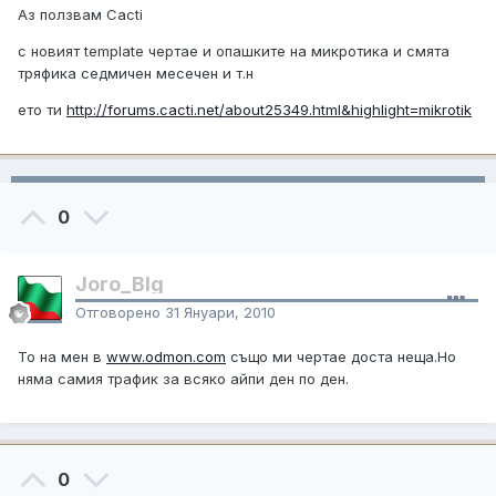
Аз ползвам Cacti
с новият template чертае и опашките на микротика и смята
тряфика седмичен месечен и т.н
ето ти
http://forums.cacti.net/about25349.html&highlight=mikrotik
0
Joro_Blg
Отговорено
31 Януари, 2010
То на мен в
www.odmon.com
също ми чертае доста неща.Но
няма самия трафик за всяко айпи ден по ден.
0