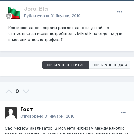
Joro_Blg
Публикувано
31 Януари, 2010
Как може да се направи разглеждане на детайлна
статистика за всеки потребител в Mikrotik по отделни дни
и месеци относно трафика?
СОРТИРАНЕ ПО РЕЙТИНГ
СОРТИРАНЕ ПО ДАТА
0
Гост
Отговорено
31 Януари, 2010
Със NetFlow анализатор. В момента избирам между няколко
вариянта. Модула на Cacti не виждам как ще изкарва графики