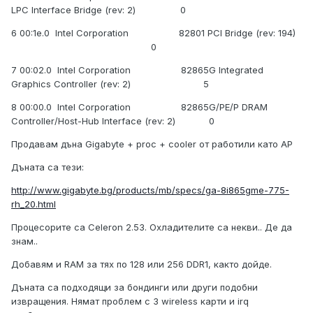
LPC Interface Bridge (rev: 2) 0
6 00:1e.0 Intel Corporation 82801 PCI Bridge (rev: 194)
0
7 00:02.0 Intel Corporation 82865G Integrated
Graphics Controller (rev: 2) 5
8 00:00.0 Intel Corporation 82865G/PE/P DRAM
Controller/Host-Hub Interface (rev: 2) 0
Продавам дъна Gigabyte + proc + cooler от работили като AP
Дъната са тези:
http://www.gigabyte.bg/products/mb/specs/ga-8i865gme-775-
rh_20.html
Процесорите са Celeron 2.53. Охладителите са некви.. Де да
знам..
Добавям и RAM за тях по 128 или 256 DDR1, както дойде.
Дъната са подходящи за бондинги или други подобни
извращения. Нямат проблем с 3 wireless карти и irq