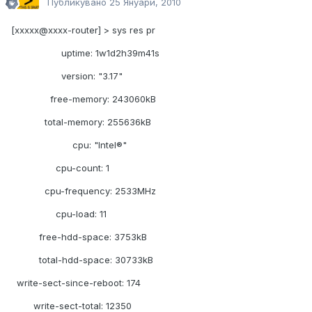
Публикувано
25 Януари, 2010
[xxxxx@xxxx-router] > sys res pr
uptime: 1w1d2h39m41s
version: "3.17"
free-memory: 243060kB
total-memory: 255636kB
cpu: "Intel®"
cpu-count: 1
cpu-frequency: 2533MHz
cpu-load: 11
free-hdd-space: 3753kB
total-hdd-space: 30733kB
write-sect-since-reboot: 174
write-sect-total: 12350