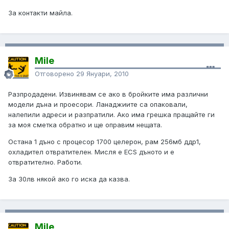
За контакти майла.
Mile
Отговорено
29 Януари, 2010
Разпродадени. Извинявам се ако в бройките има различни
модели дъна и проесори. Ланаджиите са опаковали,
налепили адреси и разпратили. Ако има грешка пращайте ги
за моя сметка обратно и ще оправим нещата.
Остана 1 дъно с процесор 1700 целерон, рам 256мб ддр1,
охладител отвратителен. Мисля е ECS дъното и е
отвратително. Работи.
За 30лв някой ако го иска да казва.
Mile