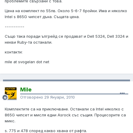
проблемите свързани с това.
Цена на комплект по 55лв. Около 5-6-7 бройки. Има и няколко
Intel s 865G чипсет дъна. Същата цена.
-----------
Също така поради ъпгрейд се продават и Dell 5324, Dell 3324 и
некви Ruby-та останали.
контакти:
mile at svogelan dot net
Mile
Отговорено
29 Януари, 2010
Комплектите са на приключване. Останали са Intel няколко с
865G чипсет и мисля едни Asrock със същия. Процесорите са
микс.
s. 775 и 478 според какво хвана от рафта.