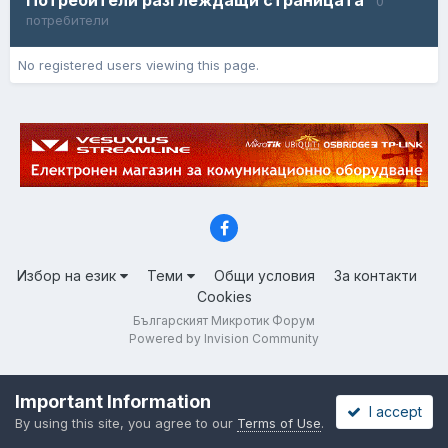
0
потребители
No registered users viewing this page.
Избор на език
Теми
Общи условия
За контакти
Cookies
Българският Микротик Форум
Powered by Invision Community
Important Information
I accept
By using this site, you agree to our
Terms of Use
.