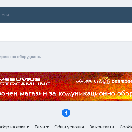
ители
мрежово оборудване.
збор на език
Теми
Общи условия
За контакти
Cooki