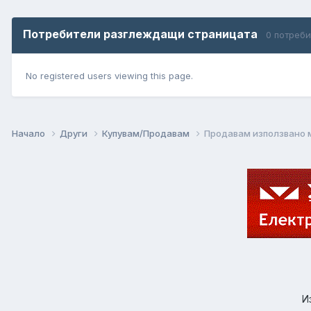
Потребители разглеждащи страницата
0 потреб
No registered users viewing this page.
Начало
Други
Купувам/Продавам
Продавам използвано 
И