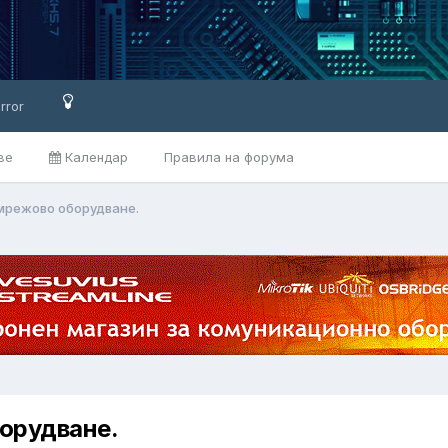
rror
ве
Календар
Правила на форума
мрежово оборудване.
орудване.