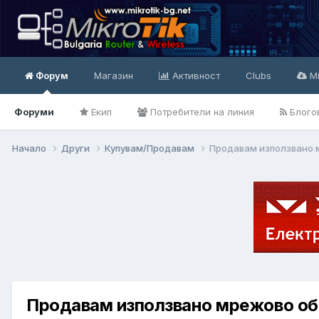
Форум
Магазин
Активност
Clubs
Mi
Форуми
Екип
Потребители на линия
Блого
Начало
Други
Купувам/Продавам
Продавам използвано 
Продавам използвано мрежово об