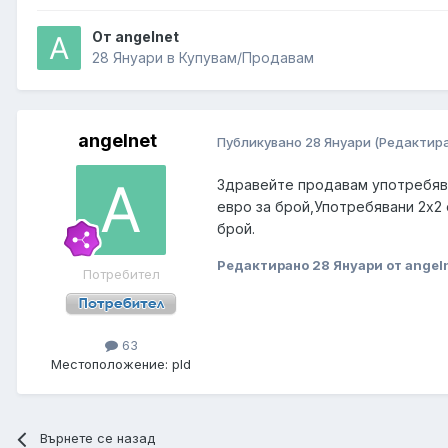
От angelnet
28 Януари
в
Купувам/Продавам
angelnet
Публикувано
28 Януари
(Редактир
Здравейте продавам употребява
евро за брой,Употребявани 2x2 о
брой.
Редактирано
28 Януари
от angel
Потребител
63
Местоположение:
pld
Върнете се назад