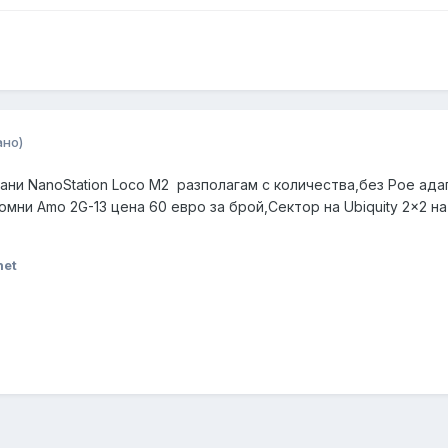
ано)
ни NanoStation Loco M2 разполагам с количества,без Poe ада
мни Amo 2G-13 цена 60 евро за брой,Сектор на Ubiquity 2x2 на 
net