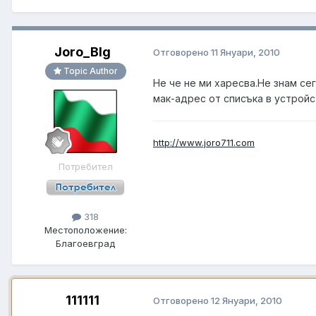
Joro_Blg
Отговорено
11 Януари, 2010
Topic Author
Не че не ми харесва.Не знам с
мак-адрес от списъка в устройс
http://www.joro711.com
Потребител
318
Местоположение:
Благоевград
111111
Отговорено
12 Януари, 2010