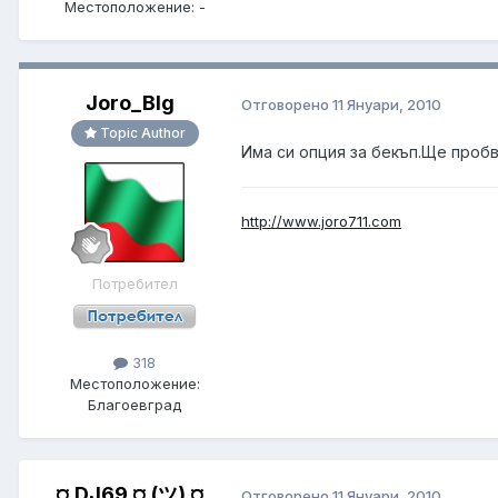
Местоположение:
-
Joro_Blg
Отговорено
11 Януари, 2010
Topic Author
Има си опция за бекъп.Ще пробв
http://www.joro711.com
Потребител
318
Местоположение:
Благоевград
¤ DJ69 ¤ (ツ) ¤
Отговорено
11 Януари, 2010