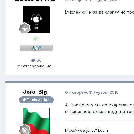
Мислех си и аз да слагам но по
ISP
3k
Местоположение:
-
Joro_Blg
Отговорено
11 Януари, 2010
Topic Author
Аз пък не съм много очарован о
някакъв период или веднага тря
http://www.joro711.com