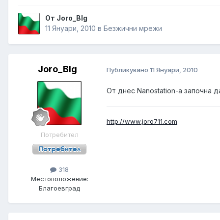
От Joro_Blg
11 Януари, 2010
в
Безжични мрежи
Joro_Blg
Публикувано
11 Януари, 2010
От днес Nanostation-а започна д
http://www.joro711.com
Потребител
318
Местоположение:
Благоевград