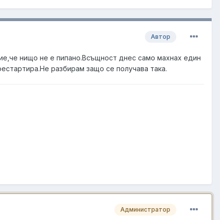
Автор
ие,че нищо не е пипано.Всъщност днес само махнах един
рестартира.Не разбирам защо се получава така.
Администратор