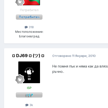
Потребител
318
Местоположение:
Благоевград
¤ DJ69 ¤ (ツ) ¤
Отговорено
11 Януари, 2010
Не помня пък и няма как да вляз
ръчно..
ISP
3k