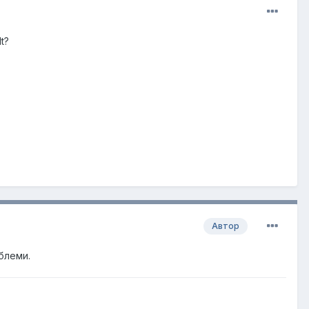
t?
Автор
блеми.