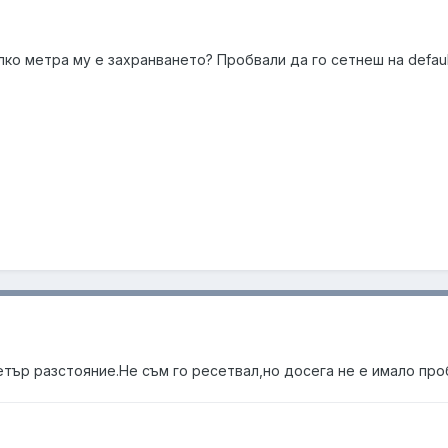
лко метра му е захранването? Пробвали да го сетнеш на defaul
етър разстояние.Не съм го ресетвал,но досега не е имало про