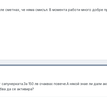
сле сметнах, че няма смисъл. В момента работи много добре п
т сапунерката.За 150 лв очаквах повече.А някой знае ли дали 
бва да се активира?