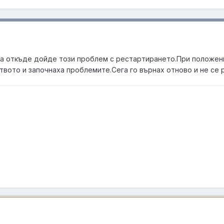
ега откъде дойде този проблем с рестартирането.При положен
твото и започнаха проблемите.Сега го върнах отново и не се 