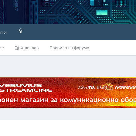
rror
ве
Календар
Правила на форума