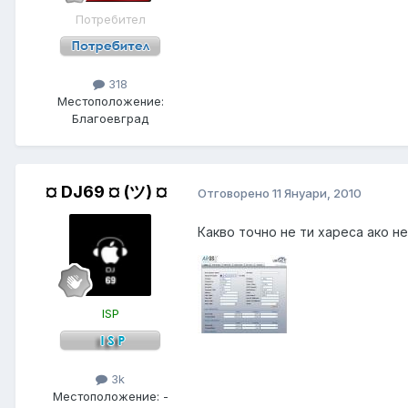
Потребител
318
Местоположение:
Благоевград
¤ DJ69 ¤ (ツ) ¤
Отговорено
11 Януари, 2010
Какво точно не ти хареса ако не
ISP
3k
Местоположение:
-