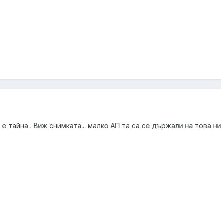
 е тайна . Виж снимката... малко АП та са се държали на това н