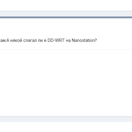
ам.А някой слагал ли е DD-WRT на Nanostation?