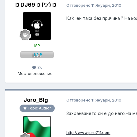
¤ DJ69 ¤ (ツ) ¤
Отговорено
11 Януари, 2010
Kak ей така без причина ? На ко
ISP
3k
Местоположение:
-
Joro_Blg
Отговорено
11 Януари, 2010
Topic Author
Захранването си е до него.На м
http://www.joro711.com