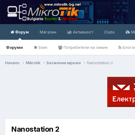
Форум
Магазин
Активност
Clubs
Mi
Форуми
Екип
Потребители на линия
Блого
Начало
Mikrotik
Безжични мрежи
Nanostation 2
Nanostation 2