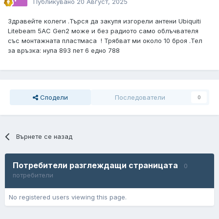
Публикувано
20 Август, 2025
Здравейте колеги .Търся да закупя изгорели антени Ubiquiti
Litebeam 5AC Gen2 може и без радиото само облъчвателя
със монтажната пластмаса ! Трябват ми около 10 броя .Тел
за връзка: нула 893 пет 6 едно 788
Сподели
Последователи
0
Върнете се назад
Потребители разглеждащи страницата
0
потребители
No registered users viewing this page.