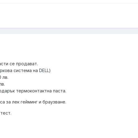
асти се продават.
аркова система на DELL)
 лв.
лв.
подарък термоконтактна паста.
са за лек гейминг и браузване.
тест.