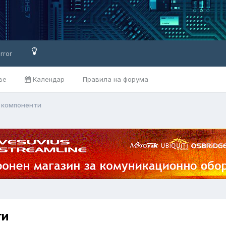
rror
ве
Календар
Правила на форума
 компоненти
ти