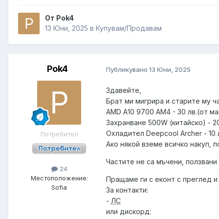
От Pok4
13 Юни, 2025
в
Купувам/Продавам
Pok4
Публикувано
13 Юни, 2025
Здавейте,
Брат ми мигрира и старите му ч
AMD A10 9700 AM4 - 30 лв.(от м
Захранване 500W (китайско) - 20
Охладител Deepcool Archer - 10 
Потребител
Ако някой вземе всичко накуп, 
Частите не са мъчени, ползвани 
24
Местоположение:
Пращаме ги с еконт с преглед и 
Sofia
За контакти:
-
ЛС
или дискорд: