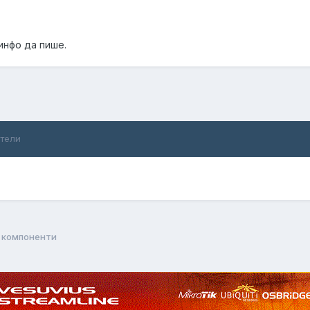
инфо да пише.
ители
 компоненти