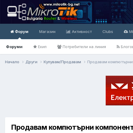
Форум
Магазин
Активност
Clubs
Mi
Форуми
Екип
Потребители на линия
Блого
Начало
Други
Купувам/Продавам
Продавам компютърни
Продавам компютърни компонен