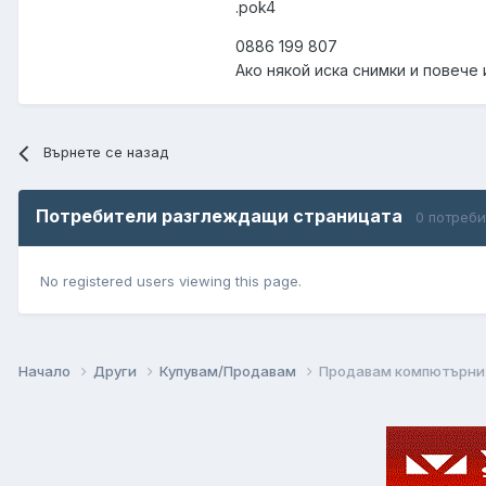
.pok4
0886 199 807
Ако някой иска снимки и повече 
Върнете се назад
Потребители разглеждащи страницата
0 потреб
No registered users viewing this page.
Начало
Други
Купувам/Продавам
Продавам компютърни