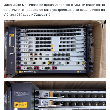
Здравейте машината се продава заедно с всички карти както
на снимките продава се като употребявано за повече инфо на
ЛС
или 087девет472девет19