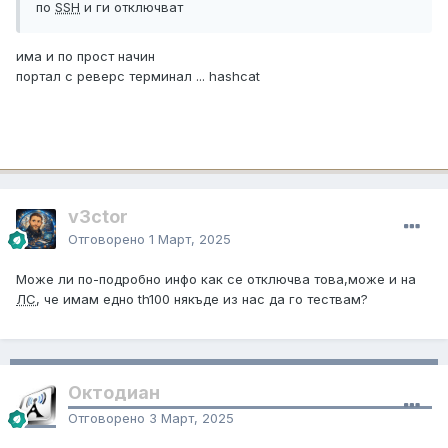
по
SSH
и ги отключват
има и по прост начин
портал с реверс терминал ... hashcat
v3ctor
Отговорено
1 Март, 2025
Може ли по-подробно инфо как се отключва това,може и на
ЛС
, че имам едно th100 някъде из нас да го тествам?
Октодиан
Отговорено
3 Март, 2025