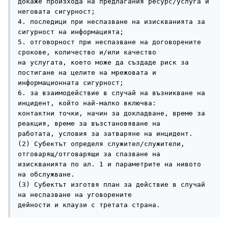
докаже произхода на предлагания ресурс/услуга и 
неговата сигурност;

4. последици при неспазване на изискванията за 
сигурност на информацията;

5. отговорност при неспазване на договорените 
срокове, количество и/или качество

на услугата, което може да създаде риск за 
постигане на целите на мрежовата и

информационната сигурност;

6. за взаимодействие в случай на възникване на 
инцидент, който най-малко включва:

контактни точки, начин за докладване, време за 
реакция, време за възстановяване на

работата, условия за затваряне на инцидент.

(2) Субектът определя служител/служители, 
отговарящ/отговарящи за спазване на

изискванията по ал. 1 и параметрите на нивото 
на обслужване.

(3) Субектът изготвя план за действие в случай 
на неспазване на уговорените

дейности и клаузи с третата страна.