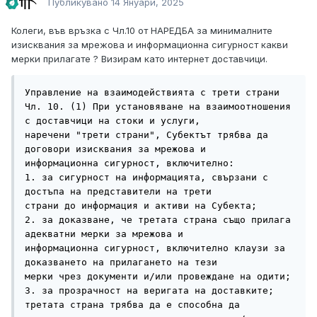
Публикувано
14 Януари, 2025
Колеги, във връзка с Чл.10 от НАРЕДБА за минималните
изисквания за мрежова и информационна сигурност какви
мерки прилагате ? Визирам като интернет доставчици.
Управление на взаимодействията с трети страни

Чл. 10. (1) При установяване на взаимоотношения 
с доставчици на стоки и услуги,

наречени "трети страни", Субектът трябва да 
договори изисквания за мрежова и

информационна сигурност, включително:

1. за сигурност на информацията, свързани с 
достъпа на представители на трети

страни до информация и активи на Субекта;

2. за доказване, че третата страна също прилага 
адекватни мерки за мрежова и

информационна сигурност, включително клаузи за 
доказването на прилагането на тези

мерки чрез документи и/или провеждане на одити;

3. за прозрачност на веригата на доставките; 
третата страна трябва да е способна да
