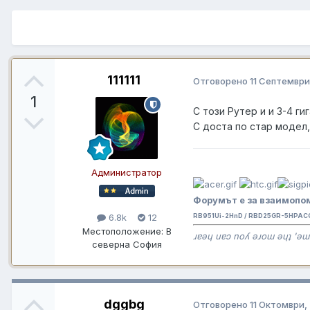
111111
Отговорено
11 Септември
1
С този Рутер и и 3-4 г
С доста по стар модел,
Администратор
Форумът е за взаимопом
RB951Ui-2HnD / RBD25GR-5HPAC
6.8k
12
Местоположение:
В
ɹɐǝɥ uɐɔ noʎ ǝɹoɯ ǝɥʇ 'ǝɯ
северна София
dggbg
Отговорено
11 Октомври,