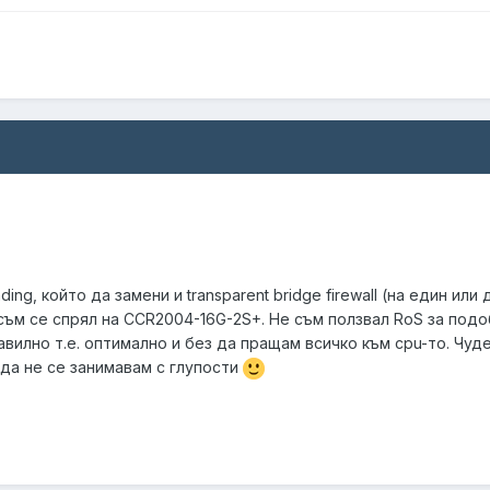
nding, който да замени и transparent bridge firewall (на един и
съм се спрял на CCR2004-16G-2S+. Не съм ползвал RoS за подобн
вилно т.е. оптимално и без да пращам всичко към cpu-то. Чуде
 да не се занимавам с глупости