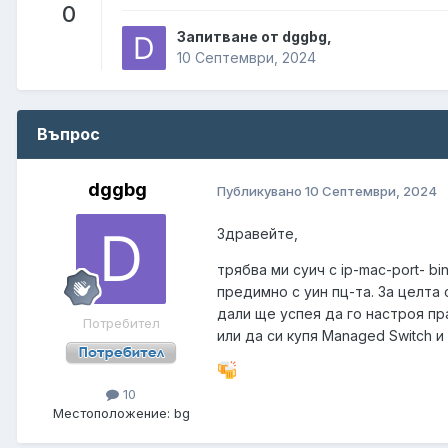
0
Запитване от dggbg,
10 Септември, 2024
Въпрос
dggbg
Публикувано
10 Септември, 2024
Здравейте,
трябва ми суич с ip-mac-port- bi
предимно с уин пц-та. За целта 
дали ще успея да го настроя пра
Потребител
или да си купя Managed Switch и
10
Местоположение:
bg