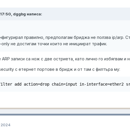
t 17:50, dggbg написа:
нфигурирал правилно, предполагам бриджа не ползва ip/arp. Ст
d-only не достигам точки които не инициират трафик.
ARP записи са нож с две остриета, като лично го избягвам и не
security с етернет портове в бридж и от там с филтъра му:
filter add action=drop chain=input in-interface=ether2 s
 2024