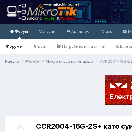
Форум
Магазин
Активност
Clubs
Mi
Форуми
Екип
Потребители на линия
Блого
Начало
Mikrotik
Микротик за начинаещи
CCR2004-16G-2S
CCR2004-16G-2S+ като су