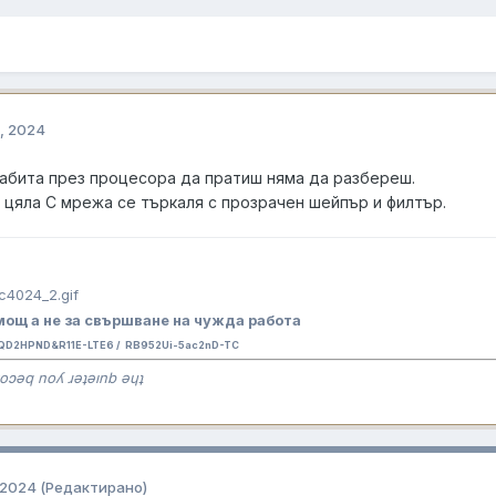
, 2024
игабита през процесора да пратиш няма да разбереш.
 цяла С мрежа се търкаля с прозрачен шейпър и филтър.
ощ а не за свършване на чужда работа
QD2HPND&R11E-LTE6 / RB952Ui-5ac2nD-TC
oɔǝq noʎ ɹǝʇǝınb ǝɥʇ
 2024
(Редактирано)