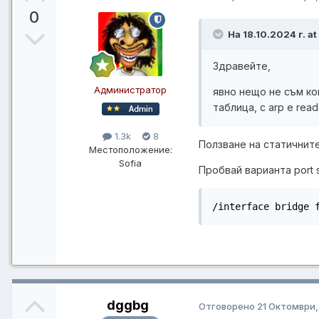
0
На 18.10.2024 г. a
Здравейте,
Администратор
явно нещо не съм ко
таблица, с arp e rea
1.3k
8
Ползване на статичните 
Местоположение:
Sofia
Пробвай варианта port 
/interface bridge 
dggbg
Отговорено
21 Октомври,