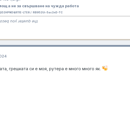
ощ а не за свършване на чужда работа
QD2HPND&R11E-LTE6 / RB952Ui-5ac2nD-TC
oɔǝq noʎ ɹǝʇǝınb ǝɥʇ
2024
ата, грешката си е моя, рутера е много много як.