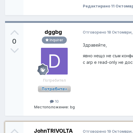
Редактирано
11 Октомв
dggbg
Отговорено
18 Октомври,
0
Inquirer
Здравейте,
явно нещо не съм конфи
с arp e read-only не до
Потребител
10
Местоположение:
bg
JohnTRIVOLTA
Отговорено
19 Октомври,