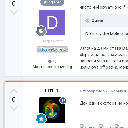
0
Inquirer
чисто информативно: " 
Quote
Normally the table is bu
Потребител
Започна да ми става ма
chips
и да ползвам макси
направи vlan на тези по
10
Местоположение:
bg
излключа offload-a, мож
111111
Отговорено
22 Октомври
0
Дай един експорт на ко