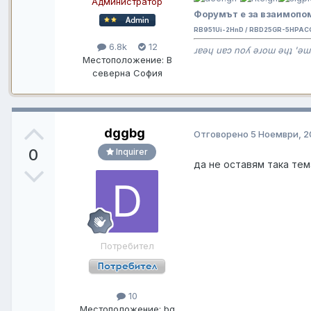
Администратор
Форумът е за взаимопом
RB951Ui-2HnD / RBD25GR-5HPAC
6.8k
12
ɹɐǝɥ uɐɔ noʎ ǝɹoɯ ǝɥʇ 'ǝɯ
Местоположение:
В
северна София
dggbg
Отговорено
5 Ноември, 
0
Inquirer
да не оставям така тем
Потребител
10
Местоположение:
bg