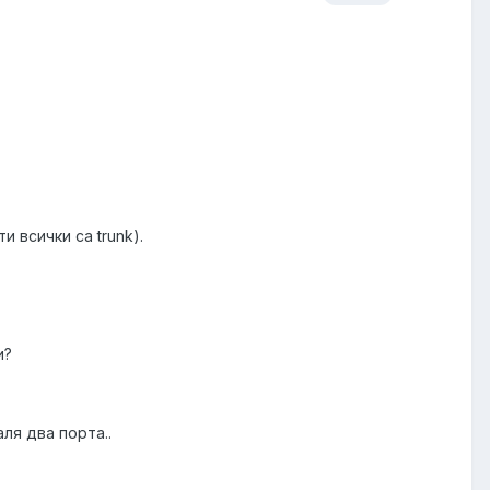
и всички са trunk).
и?
ля два порта..