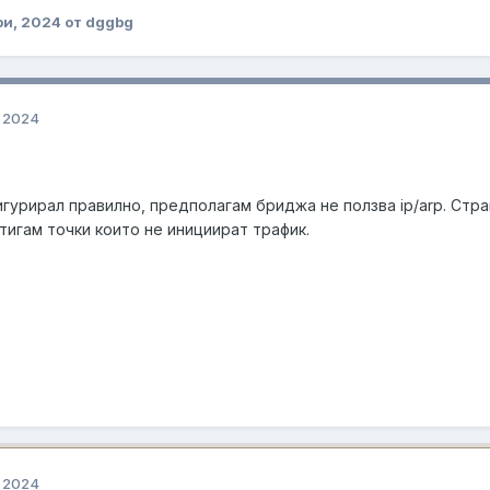
ри, 2024
от dggbg
 2024
гурирал правилно, предполагам бриджа не ползва ip/arp. Стран
стигам точки които не инициират трафик.
 2024