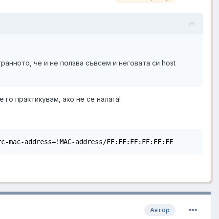
ранното, че и не ползва съвсем и неговата си host
 го практикувам, ако не се налага!
rc-mac-address=!MAC-address/FF:FF:FF:FF:FF:FF
Автор