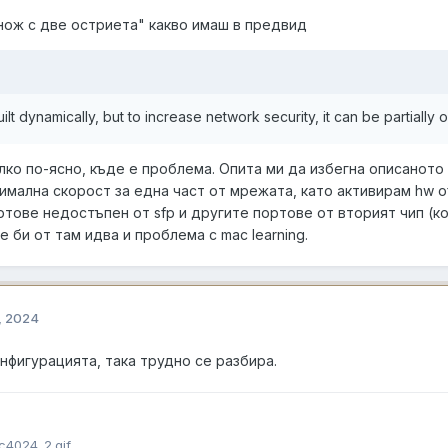
нож с две остриета" какво имаш в предвид
ilt dynamically, but to increase network security, it can be partially o
лко по-ясно, къде е проблема. Опита ми да избегна описаното в
мална скорост за една част от мрежата, като активирам hw offl
ртове недостъпен от sfp и другите портове от вторият чип (кои
е би от там идва и проблема с mac learning.
, 2024
нфигурацията, така трудно се разбира.