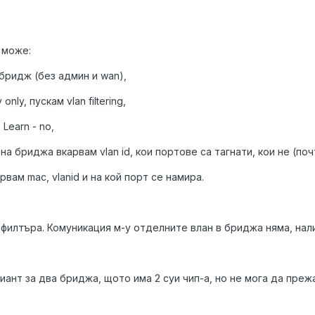
 може:
 бридж (без админ и wan),
only, пускам vlan filtering
,
Learn - no,
на бриджа вкарвам vlan id, кои портове са тагнати, кои не (почт
арвам mac, vlanid и на кой порт се намира.
 филтъра. Комуникация м-у отделните влан в бриджа няма, нал
иант за два бриджа, щото има 2 суи чип-а, но не мога да прежа