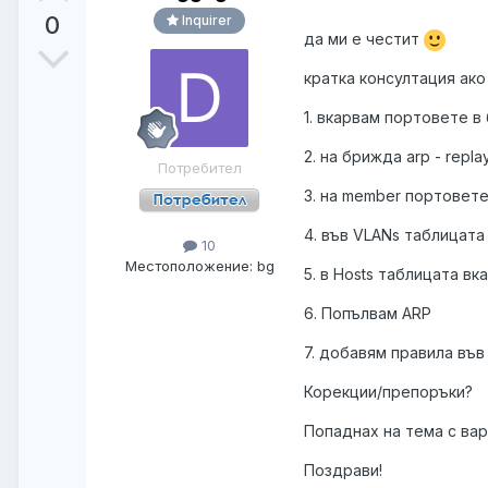
0
Inquirer
да ми е честит
кратка консултация ако
1. вкарвам портовете в
2. на брижда arp - replay 
Потребител
3. на member портовете 
4. във VLANs таблицата 
10
Местоположение:
bg
5. в Hosts таблицата вк
6. Попълвам ARP
7. добавям правила във
Корекции/препоръки?
Попаднах на тема с вар
Поздрави!