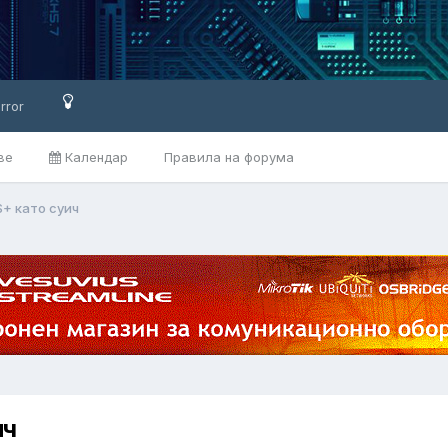
rror
ве
Календар
Правила на форума
+ като суич
ич