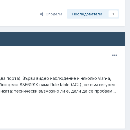
Сподели
Последователи
1
ли два порта). Върви видео наблюдение и няколко vlan-а,
и цели. 88E6191X няма Rule table (ACL), не съм сигурен
нката: технически възможно ли е, дали да се пробвам ...