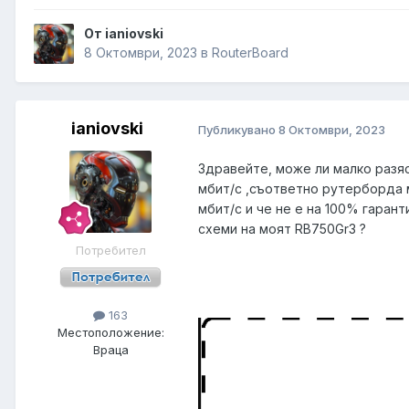
От ianiovski
8 Октомври, 2023
в
RouterBoard
ianiovski
Публикувано
8 Октомври, 2023
Здравейте, може ли малко разя
мбит/с ,съответно рутерборда м
мбит/с и че не е на 100% гарант
схеми на моят RB750Gr3 ?
Потребител
163
Местоположение:
Враца