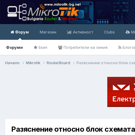
Форум
Магазин
Активност
Clubs
Mi
Форуми
Екип
Потребители на линия
Блого
Начало
Mikrotik
RouterBoard
Разяснение относно блок сх
Разяснение относно блок схемата