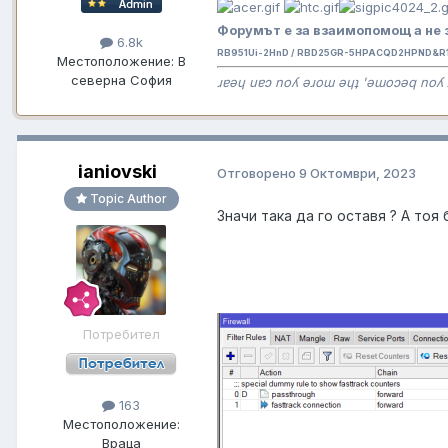
Форумът е за взаимопомощ а не 
6.8k
RB951Ui-2HnD / RBD25GR-5HPACQD2HPND&R11
Местоположение:
В
северна София
ɹɐǝɥ uɐɔ noʎ ǝɹoɯ ǝɥʇ 'ǝɯoɔǝq noʎ 
ianiovski
Отговорено
9 Октомври, 2023
Topic Author
Значи така да го оставя ? А тоя
Потребител
163
Местоположение:
Враца