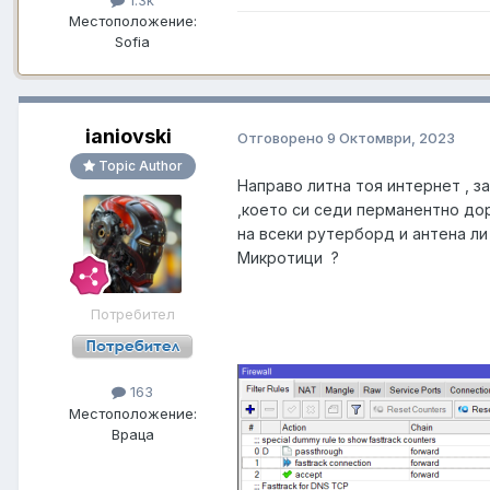
1.3k
Местоположение:
Sofia
ianiovski
Отговорено
9 Октомври, 2023
Topic Author
Направо литна тоя интернет , за
,което си седи перманентно дори
на всеки рутерборд и антена ли
Микротици ?
Потребител
163
Местоположение:
Враца