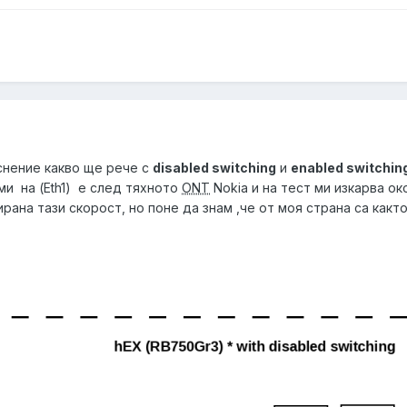
снение какво ще рече с
disabled switching
и
enabled switchin
и на (Eth1) е след тяхното
ONT
Nokia и на тест ми изкарва ок
ирана тази скорост, но поне да знам ,че от моя страна са как