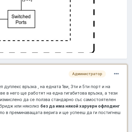
Администратор
дуплекс връзка , на едната 1ви, 3ти и 5ти порт и на
ве в него ще работят на една гигабитова връзка, а тези
е измислено да се ползва стандарно със самостоятелен
а бридж или няколко
без да има някой харуерн офлодинг
вило в преминаващата верига и ще успееш да ги постигнеш