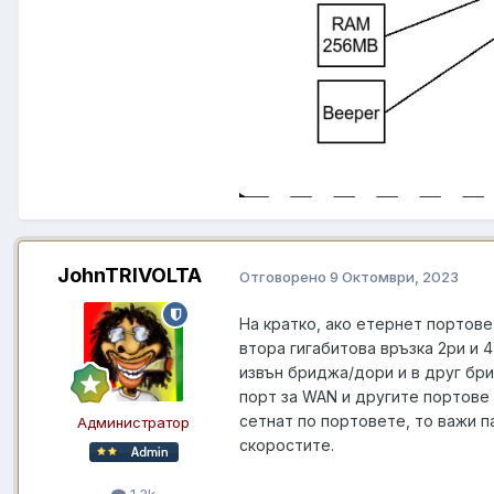
JohnTRIVOLTA
Отговорено
9 Октомври, 2023
На кратко, ако етернет портовет
втора гигабитова връзка 2ри и 4
извън бриджа/дори и в друг бри
порт за WAN и другите портове 
сетнат по портовете, то важи п
Администратор
скоростите.