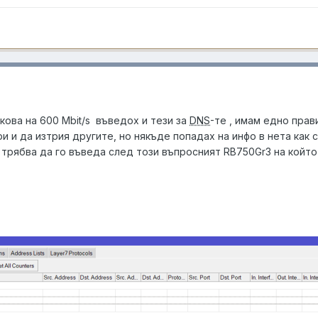
кова на 600 Mbit/s въведох и тези за
DNS
-те , имам едно пра
 и да изтрия другите, но някъде попадах на инфо в нета как с
 трябва да го въведа след този въпросният
RB750Gr3
на който