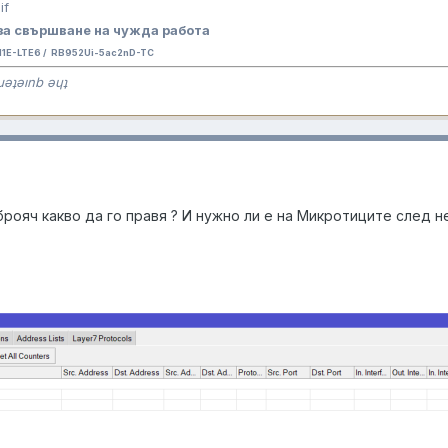
за свършване на чужда работа
E-LTE6 / RB952Ui-5ac2nD-TC
ɹǝʇǝınb ǝɥʇ
 брояч какво да го правя ? И нужно ли е на Микротиците след 