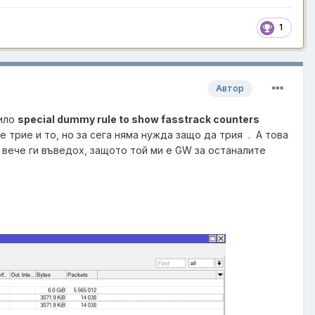
1
Автор
вило
special dummy rule to show fasstrack counters
е трие и то, но за сега няма нужда защо да трия . А това
 вече ги въведох, защото той ми е GW за останалите