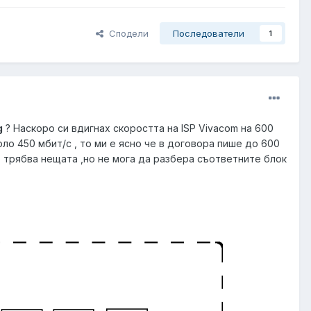
Сподели
Последователи
1
g
? Наскоро си вдигнах скоростта на ISP Vivacom на 600
оло 450 мбит/с , то ми е ясно че в договора пише до 600
то трябва нещата ,но не мога да разбера съответните блок