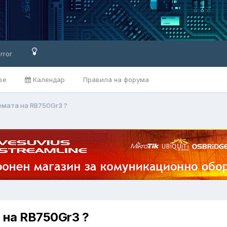
rror
ве
Календар
Правила на форума
емата на RB750Gr3 ?
 на RB750Gr3 ?