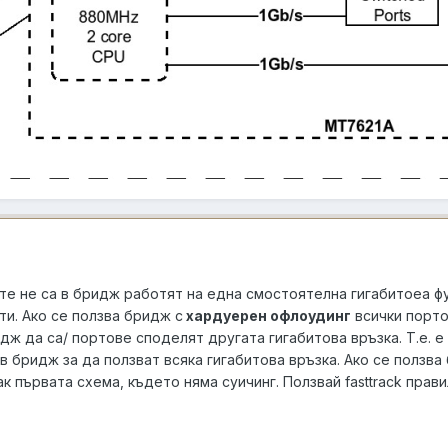
е не са в бридж работят на една смостоятелна гигабитоеа фул 
ти. Ако се ползва бридж с
хардуерен офлоудинг
всички порто
дж да са/ портове споделят другата гигабитова връзка. Т.е. 
в бридж за да ползват всяка гигабитова връзка. Ако се ползв
ак първата схема, където няма суичинг. Ползвай fasttrack пра