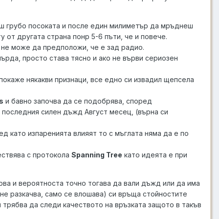
аш грубо посоката и после един милиметър да мръднеш
у от другата страна понр 5-6 пъти, че и повече.
 и не може да предположи, че е зад радио.
мърда, просто става тясно и ако не върви сериозен
 покаже някакви признаци, все едно си извадил щепсела
s
и бавно започва да се подобрява, според
 последния силен дъжд Август месец, (върна си
ед като изпаренията влияят то с мъглата няма да е по
ествява с протокола
Spanning Tree
като идеята е при
рва и вероятноста точно тогава да вали дъжд или да има
а не разкачва, само се влошава) си връща стойностите
й трябва да следи качеството на връзката защото в такъв