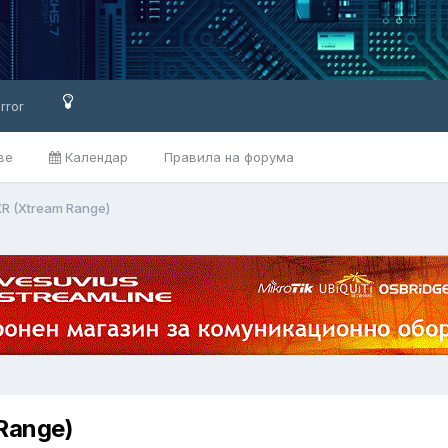
rror
ве
Календар
Правила на форума
XR (Xtream Range)
Range)