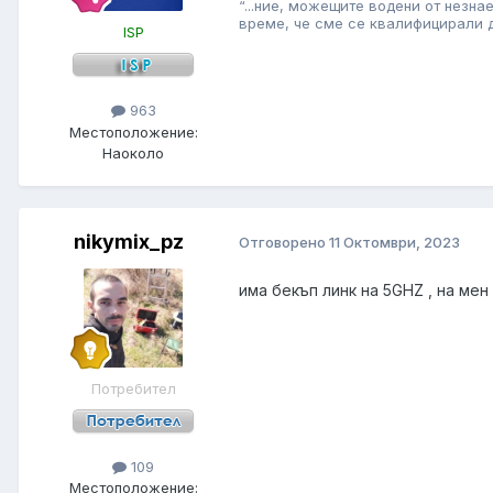
“...ние, можещите водени от незн
време, че сме се квалифицирали да 
ISP
963
Местоположение:
Наоколо
nikymix_pz
Отговорено
11 Октомври, 2023
има бекъп линк на 5GHZ , на мен
Потребител
109
Местоположение: