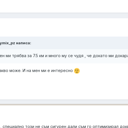
ikymix_pz написа:
мен ми трябва за 7.5 км и много му се чудя , че докато ми док
какво може. И на мен ми е интересно
R
, специално този не съм сигурен дали съм го оптимизирал док