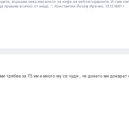
аещите, вършим невъзможното за кефа на неблагодарните. И сме на
правим всичко от нищо...”, Константин Йозеф Иречек, 13.12.1881 г.
 ми трябва за 7.5 км и много му се чудя , че докато ми докар