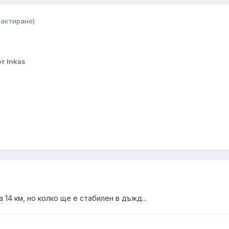
дактирано)
т Inkas
 14 км, но колко ще е стабилен в дъжд...