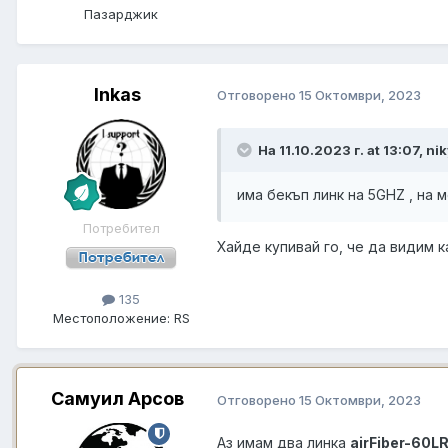
Пазарджик
Inkas
Отговорено
15 Октомври, 2023
На 11.10.2023 г. at 13:07, n
има бекъп линк на 5GHZ , на 
Потребител
Хайде купивай го, че да видим 
135
Местоположение:
RS
Самуил Арсов
Отговорено
15 Октомври, 2023
Аз имам два линка
airFiber-60L