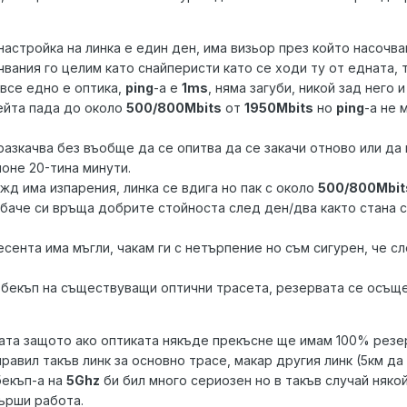
астройка на линка е един ден, има визьор през който насочв
ачвания го целим като снайперисти като се ходи ту от едната, т
все едно е оптика,
ping
-a е
1ms
, няма загуби, никой зад него
ейта пада до около
500/800Mbits
от
1950Mbits
но
ping
-a не 
азкачва без въобще да се опитва да се закачи отново или да
оне 20-тина минути.
жд има изпарения, линка се вдига но пак с около
500/800Mbit
баче си връща добрите стойноста след ден/два както стана с
есента има мъгли, чакам ги с нетърпение но съм сигурен, че сл
а бекъп на съществуващи оптични трасета, резервата се осъщ
ката защото ако оптиката някъде прекъсне ще имам 100% резе
правил такъв линк за основно трасе, макар другия линк (5км д
бекъп-а на
5Ghz
би бил много сериозен но в такъв случай няко
ърши работа.