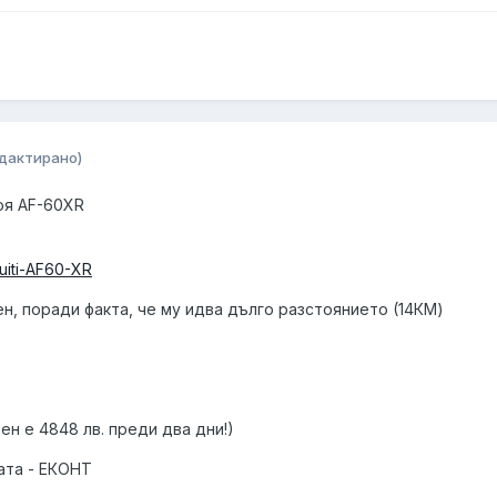
дактирано)
оя AF-60XR
quiti-AF60-XR
н, поради факта, че му идва дълго разстоянието (14КМ)
тен е 4848 лв. преди два дни!)
ната - ЕКОНТ