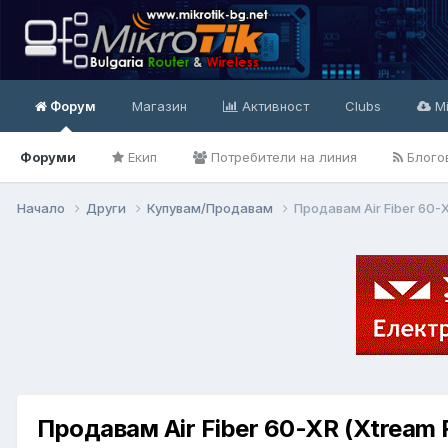
Форум
Магазин
Активност
Clubs
Mi
Форуми
Екип
Потребители на линия
Блого
Начало
Други
Купувам/Продавам
Продавам Air Fiber 60-
Продавам Air Fiber 60-XR (Xtream 