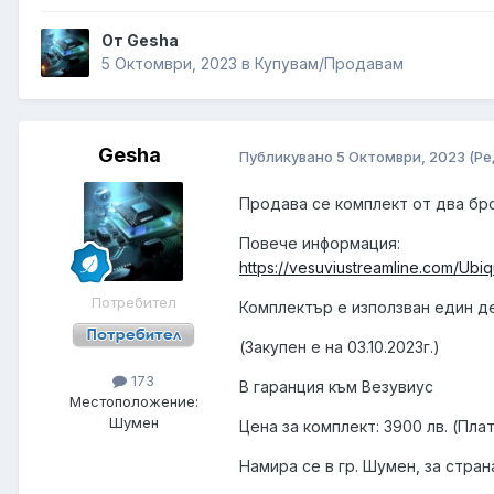
От Gesha
5 Октомври, 2023
в
Купувам/Продавам
Gesha
Публикувано
5 Октомври, 2023
(Ре
Продава се комплект от два бр
Повече информация:
https://vesuviustreamline.com/Ubi
Потребител
Комплектър е използван един де
(Закупен е на 03.10.2023г.)
173
В гаранция към Везувиус
Местоположение:
Шумен
Цена за комплект: 3900 лв. (Пла
Намира се в гр. Шумен, за стра