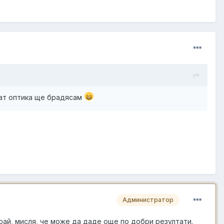
арат оптика ще брадясам
Администратор
рай, мисля, че може да даде още по добри резултати.