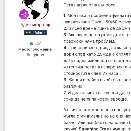
Сега направо на въпроса:
1.
Монтажа и особенно финната н
пак разкачва. Така с 50/60 разк
Администратор
2.
В ясно време линка се държи 
3.
Ако започне да ръми дъжд, р
трафик си няма проблем.
400
4.
При сериозен дъжд линка се р
Местоположение:
дори след като дъжда е спрял п
Bulgarian
5.
Тук идва изненадата, след дъ
интензивноста на изпаренията о
стойностите след 72 часа).
6.
Живея в район в който късно 
различно.
7.
И двата линка са купени да с
срив да не пипа човек въобще.
Аз лично съм доволен от покуп
мъгла е минимална но не бих на
бавно. Или ако бих го направил 
случай
Spanning Tree
няма да в