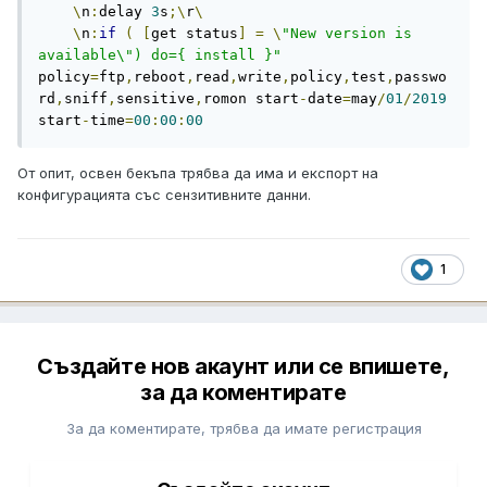
\
n
:
delay 
3
s
;\
r
\
\
n
:
if
(
[
get status
]
=
\
"New version is 
available\") do={ install }"
policy
=
ftp
,
reboot
,
read
,
write
,
policy
,
test
,
passwo
rd
,
sniff
,
sensitive
,
romon start
-
date
=
may
/
01
/
2019
start
-
time
=
00
:
00
:
00
От опит, освен бекъпа трябва да има и експорт на
конфигурацията със сензитивните данни.
1
Създайте нов акаунт или се впишете,
за да коментирате
За да коментирате, трябва да имате регистрация