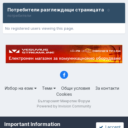
Потребители разглеждащи страницата
0
потребители
No registered users viewing this page.
Избор на език
Теми
Общи условия
За контакти
Cookies
Българският Микротик Форум
Powered by Invision Community
Important Information
I accept