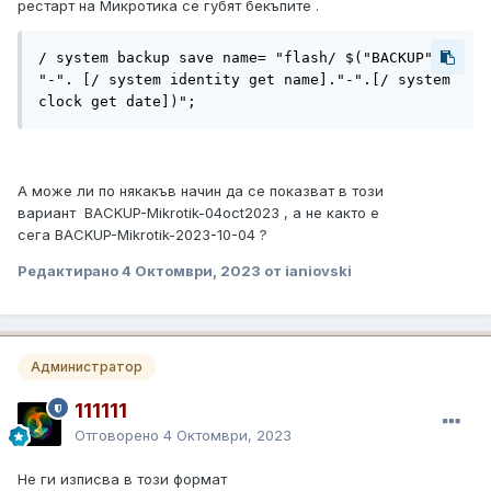
рестарт на Микротика се губят бекъпите .
/ system backup save name= "flash/ $("BACKUP". 
"-". [/ system identity get name]."-".[/ system 
clock get date])";
А може ли по някакъв начин да се показват в този
вариант BACKUP-Mikrotik-04oct2023 , а не както е
сега BACKUP-Mikrotik-2023-10-04 ?
Редактирано
4 Октомври, 2023
от ianiovski
Администратор
111111
Отговорено
4 Октомври, 2023
Не ги изписва в този формат