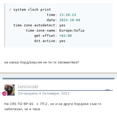
/
 system clock print

                  time
:
13
:
28
:
23
                  date
:
2023-10-04
  time
-
zone
-
autodetect
:
 yes

        time
-
zone
-
name
:
 Europe
/
Sofia

            gmt
-
offset
:
+03
:
00
            dst
-
active
:
 yes
на какъв борд/версия не ти ги запаметява?
ianiovski
Отговорено
4 Октомври, 2023
На CRS 112-8P-4S с 7.11.2 , но и на други бордове съм го
забелязал, че е така .