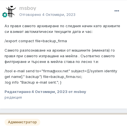
msboy
Отговорено
4 Октомври, 2023
Аз правя самото архивиране по следния начин като архивите
си взимат автоматически текущите дата и час:
/export compact file=backup_firma
Самото разпознаване на архиви от машините (имената) го
правя при самото изпращане на мейла . Съответно самото
филтриране и търсене в мейла става по лесно т.е:
/tool e-mail send to="firma@xxx.net" subject=([/system identity
get name]." backup") file=backup_firma.rsc;
:log info "Backup e-mail sent."; }
Редактирано
4 Октомври, 2023
от msboy
редакция
Администратор