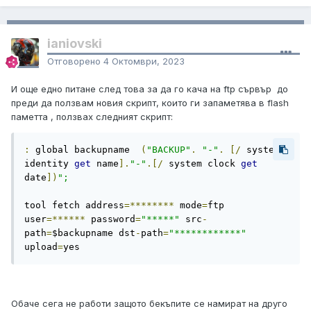
ianiovski
Отговорено
4 Октомври, 2023
И още едно питане след това за да го кача на ftp сървър до
преди да ползвам новия скрипт, които ги запаметява в flash
паметта , ползвах следният скрипт:
:
 global backupname  
(
"BACKUP"
.
"-"
.
[/
 system 
identity 
get
 name
].
"-"
.[/
 system clock 
get
date
])
";
tool fetch address
=********
 mode
=
ftp 
user
=******
 password
=
"*****"
 src
-
path
=
$backupname dst
-
path
=
"************"
upload
=
yes
Обаче сега не работи защото бекъпите се намират на друго