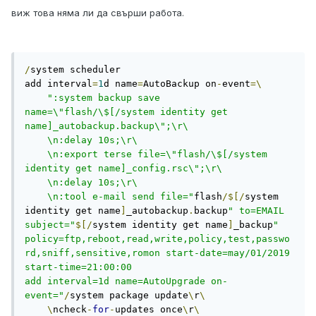
виж това няма ли да свърши работа.
/
system scheduler

add interval
=
1
d name
=
AutoBackup on
-
event
=\
":system backup save 
name=\"flash/\$[/system identity get 
name]_autobackup.backup\";\r\

    \n:delay 10s;\r\

    \n:export terse file=\"flash/\$[/system 
identity get name]_config.rsc\";\r\

    \n:delay 10s;\r\

    \n:tool e-mail send file="
flash
/$[/
system 
identity get name
]
_autobackup
.
backup
" to=EMAIL 
subject="
$[/
system identity get name
]
_backup
" 
policy=ftp,reboot,read,write,policy,test,passwo
rd,sniff,sensitive,romon start-date=may/01/2019 
start-time=21:00:00

add interval=1d name=AutoUpgrade on-
event="
/
system package update
\
r
\
\
ncheck
-
for
-
updates once
\
r
\