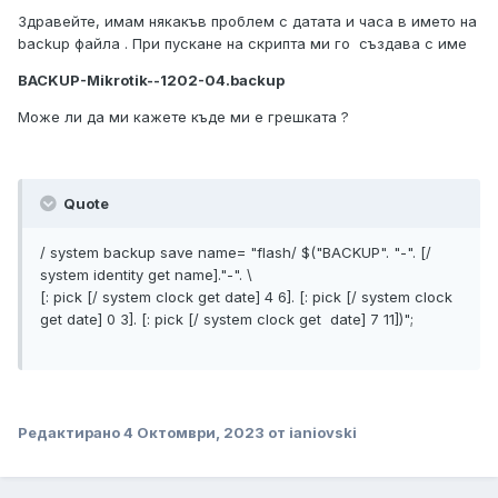
Здравейте, имам някакъв проблем с датата и часа в името на
backup файла . При пускане на скрипта ми го създава с име
BACKUP-Mikrotik--1202-04.backup
Може ли да ми кажете къде ми е грешката ?
Quote
/ system backup save name= "flash/ $("BACKUP". "-". [/
system identity get name]."-". \
[: pick [/ system clock get date] 4 6]. [: pick [/ system clock
get date] 0 3]. [: pick [/ system clock get date] 7 11])";
Редактирано
4 Октомври, 2023
от ianiovski