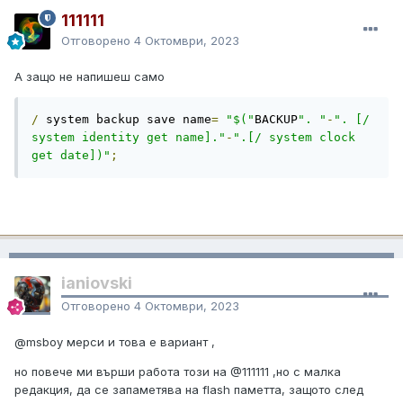
111111
Отговорено
4 Октомври, 2023
А защо не напишеш само
/
 system backup save name
=
"$("
BACKUP
". "
-
". [/ 
system identity get name]."
-
".[/ system clock 
get date])"
;
ianiovski
Отговорено
4 Октомври, 2023
@msboy
мерси и това е вариант ,
но повече ми върши работа този на
@111111
,но с малка
редакция, да се запаметява на flash паметта, защото след