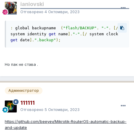
ianiovski
Отговорено
4 Октомври, 2023
:
 global backupname  
(
"flash/BACKUP"
.
"-"
.
[/
system identity 
get
 name
].
"-"
.[/
 system clock 
get
 date
].
".backup"
);
Но пак не става .
Администратор
111111
Отговорено
5 Октомври, 2023
https://github.com/beeyev/Mikrotik-RouterOS-automatic-backup-
and-update