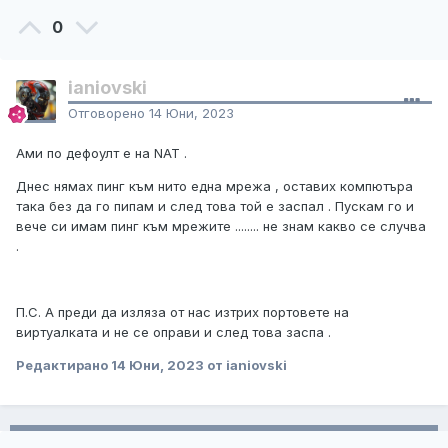
0
ianiovski
Отговорено
14 Юни, 2023
Ами по дефоулт е на NAT .
Днес нямах пинг към нито една мрежа , оставих компютъра
така без да го пипам и след това той е заспал . Пускам го и
вече си имам пинг към мрежите ........ не знам какво се случва
.
П.С. А преди да изляза от нас изтрих портовете на
виртуалката и не се оправи и след това заспа .
Редактирано
14 Юни, 2023
от ianiovski