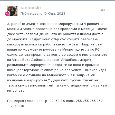
ianiovski
Публикувано
10 Юни, 2023
Здравейте ,имах 4 разписани маршрута към 4 различни
мрежи и всичко работеше без проблеми с месеци . Обаче
днес установявам ,че нещата не работят и нямам достъп
до мрежите . С друг компютър със същите разписани
маршрути всичко си работи както трябва . Нищо не съм
пипал по мрежовите руутове на Микротиците , а по PC
единствената промяна за която се сещам е инсталирането
на VirtualBox . Дейнсталирирах VirtualBox , изтрих
разписаните маршрути, въведох ги на ново и промяна
няма ,рестартирах компютъра,но без успех . Някаква идея
какво се е слушило на въпросното PC и защо не ми
възприема маршрутите ? Дори като пускам tracert не
търси към разписаният гейт ,а към стандартният си за към
интернет .
Примерно : route add -p 192.168.3.0 mask 255.255.255.252
192.168.1.10