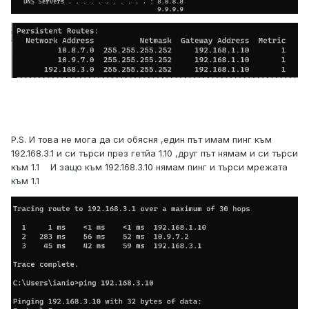
P.S. И това не мога да си обясня ,един път имам пинг към
192.168.3.1 и си търси през гетйа 1.10 ,друг път нямам и си търси
към 1.1 И защо към 192.168.3.10 нямам пинг и търси мрежата
към 1.1