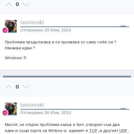
0
ianiovski
Отговорено
25 Юни, 2023
Проблема продължава и се проявява от само себе си ?
Някакви идеи ?
Windows 11
0
ianiovski
Отговорено
26 Юни, 2023
Мисля ,че открих проблема какъв е бил ,отворил съм два
едни и същи порта за Winbox-a единият е
TCP
,а другият
UDP
.