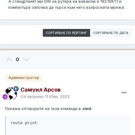
А стандртният ми GW на рутера на виваком е 192.168.1.1 и
компютъра започва да търси към него въпросната мрежа .
СОРТИРАНЕ ПО РЕЙТИНГ
СОРТИРАНЕ ПО ДАТА
0
Администратор
Самуил Арсов
Отговорено
11 Юни, 2023
Покажи отговорите на тези команди в
cmd
:
route print