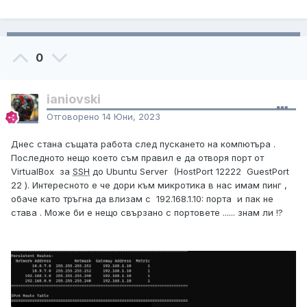
0
ianiovski
Отговорено
14 Юни, 2023
Днес стана същата работа след пускането на компютъра .
Последното нещо което съм правил е да отворя порт от
VirtualBox за
SSH
до Ubuntu Server (HostPort 12222 GuestPort
22 ). Интересното е че дори към микротика в нас имам пинг ,
обаче като тръгна да влизам с 192.168.1.10: порта и пак не
става . Може би е нещо свързано с портовете ...... знам ли !?