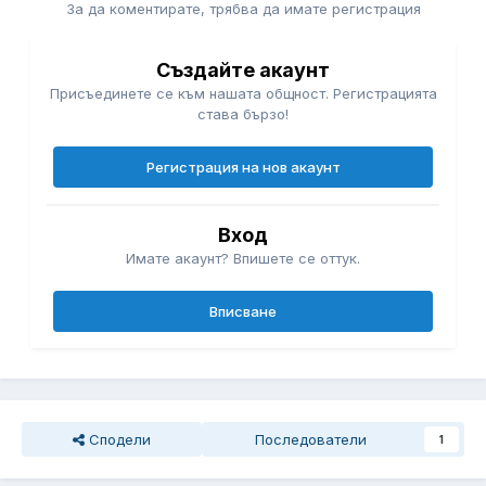
може да работи на значителни височини. Но важно е да
За да коментирате, трябва да имате регистрация
се има предвид, че тези фактори са много специфични и
може да варират в зависимост от конкретната
ситуация.
Създайте акаунт
Присъединете се към нашата общност. Регистрацията
Винаги е препоръчително да направите подробно
става бързо!
планиране и тестване преди да инсталирате такива
системи, за да гарантирате, че те ще функционират
Регистрация на нов акаунт
ефективно.
Вход
Имате акаунт? Впишете се оттук.
Вписване
Сподели
Последователи
1