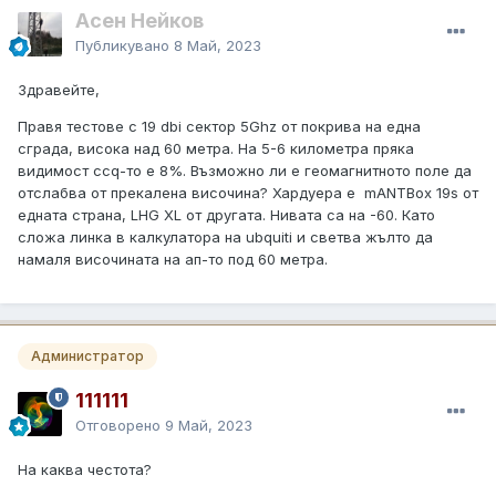
Асен Нейков
Публикувано
8 Май, 2023
Здравейте,
Правя тестове с 19 dbi сектор 5Ghz от покрива на една
сграда, висока над 60 метра. На 5-6 километра пряка
видимост ccq-то е 8%. Възможно ли е геомагнитното поле да
отслабва от прекалена височина? Хардуера е mANTBox 19s от
едната страна, LHG XL от другата. Нивата са на -60. Като
сложа линка в калкулатора на ubquiti и светва жълто да
намаля височината на ап-то под 60 метра.
Администратор
111111
Отговорено
9 Май, 2023
На каква честота?