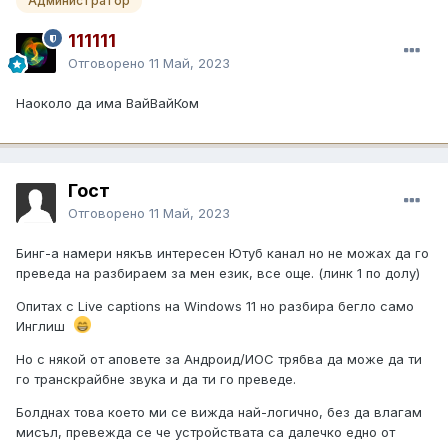
Администратор
111111
Отговорено
11 Май, 2023
Наоколо да има ВайВайКом
Гост
Отговорено
11 Май, 2023
Бинг-а намери някъв интересен Ютуб канал но не можах да го
преведа на разбираем за мен език, все още. (линк 1 по долу)
Опитах с Live captions на Windows 11 но разбира бегло само
Инглиш
Но с някой от аповете за Андроид/ИОС трябва да може да ти
го транскрайбне звука и да ти го преведе.
Болднах това което ми се вижда най-логично, без да влагам
мисъл, превежда се че устройствата са далечко едно от