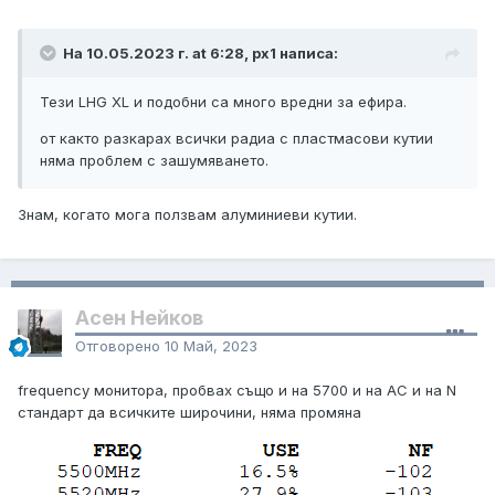
На 10.05.2023 г. at 6:28, px1 написа:
Тези LHG XL и подобни са много вредни за ефира.
от както разкарах всички радиа с пластмасови кутии
няма проблем с зашумяването.
Знам, когато мога ползвам алуминиеви кутии.
Асен Нейков
Отговорено
10 Май, 2023
frequency монитора, пробвах също и на 5700 и на AC и на N
стандарт да всичките широчини, няма промяна