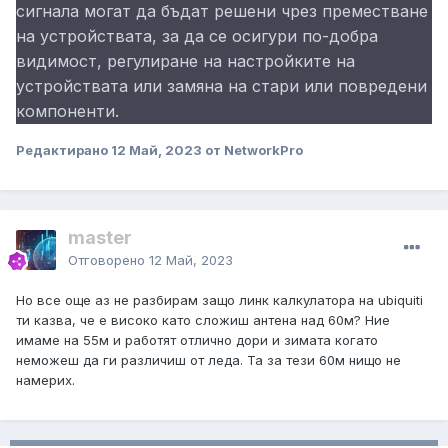
сигнала могат да бъдат решени чрез преместване
на устройствата, за да се осигури по-добра
видимост, регулиране на настройките на
устройствата или замяна на стари или повредени
компоненти.
Редактирано
12 Май, 2023
от NetworkPro
master
Отговорено
12 Май, 2023
Но все още аз не разбирам защо линк калкулатора на ubiquiti
ти казва, че е високо като сложиш антена над 60м? Ние
имаме на 55м и работят отлично дори и зимата когато
неможеш да ги различиш от леда. Та за тези 60м нищо не
намерих.