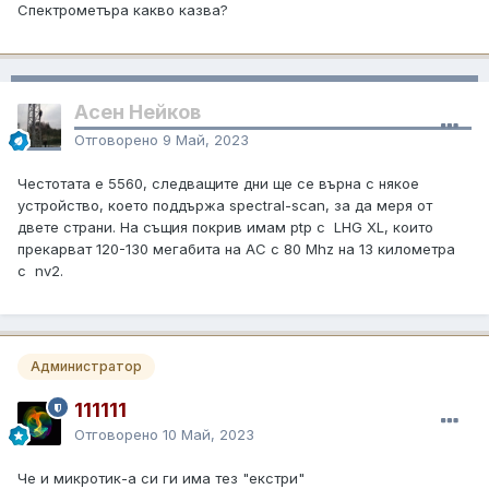
Спектрометъра какво казва?
Асен Нейков
Отговорено
9 Май, 2023
Честотата е 5560, следващите дни ще се върна с някое
устройство, което поддържа spectral-scan, за да меря от
двете страни. На същия покрив имам ptp с LHG XL, които
прекарват 120-130 мегабита на AC с 80 Mhz на 13 километра
с nv2.
Администратор
111111
Отговорено
10 Май, 2023
Че и микротик-а си ги има тез "екстри"