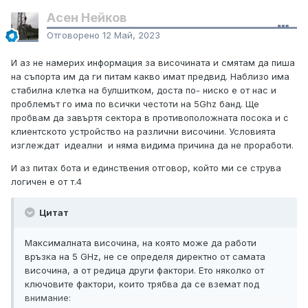
Асен Нейков
Отговорено
12 Май, 2023
И аз не намерих информация за височината и смятам да пиша
на съпорта им да ги питам какво имат предвид. Наблизо има
стабилна клетка на булшитком, доста по- ниско е от нас и
проблемът го има по всички честоти на 5Ghz банд. Ще
пробвам да завъртя сектора в противоположната посока и с
клиентското устройство на различни височини. Условията
изглеждат идеални и няма видима причина да не проработи.
И аз питах бота и единствения отговор, който ми се струва
логичен е от т.4
Цитат
Максималната височина, на която може да работи
връзка на 5 GHz, не се определя директно от самата
височина, а от редица други фактори. Ето няколко от
ключовите фактори, които трябва да се вземат под
внимание: