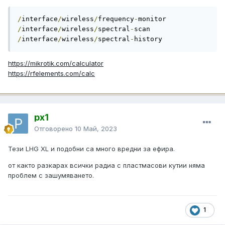
/
interface
/
wireless
/
frequency
-
/
interface
/
wireless
/
spectral
-
/
interface
/
wireless
/
spectral
-
history
https://mikrotik.com/calculator
https://rfelements.com/calc
px1
Отговорено
10 Май, 2023
Тези LHG XL и подобни са много вредни за ефира.
от както разкарах всички радиа с пластмасови кутии няма
проблем с зашумяването.
1