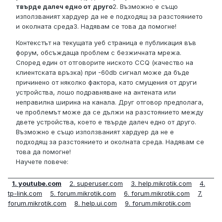
твърде далеч едно от друго
2. Възможно е също
използваният хардуер да не е подходящ за разстоянието
и околната среда3. Надявам се това да помогне!
Контекстът на текущата уеб страница е публикация във
форум, обсъждаща проблем с безжичната мрежа.
Според един от отговорите ниското CCQ (качество на
клиентската връзка) при -60db сигнал може да бъде
причинено от няколко фактора, като смущения от други
устройства, лошо подравняване на антената или
неправилна ширина на канала. Друг отговор предполага,
че проблемът може да се дължи на разстоянието между
двете устройства, което е твърде далеч едно от друго.
Възможно е също използваният хардуер да не е
подходящ за разстоянието и околната среда. Надявам се
това да помогне!
Научете повече:
1. youtube.com
2. superuser.com
3. help.mikrotik.com
4.
tp-link.com
5. forum.mikrotik.com
6. forum.mikrotik.com
7.
forum.mikrotik.com
8. help.ui.com
9. forum.mikrotik.com