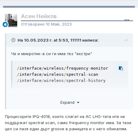
Асен Нейков
Отговорено
10 Май, 2023
На 10.05.2023 г. at 5:53, 111111 написа:
Че и микротик-а си ги има тез "екстри"
/
interface
/
wireless
/
frequency
-
/
interface
/
wireless
/
spectral
-
/
interface
/
wireless
/
spectral
-
history
https://mikrotik.com/calculator
https://rfelements.com/calc
Expand
Процесорите IPQ-4018, които слагат на AC LHG-тата ите не
поддържат spectral scan, само frequency monitor има. За тази
цел си пазя един дърт groove в раницата и с него обикалям.