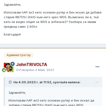
Здравейте,
Използвам hAP ax3 като основен рутер и бих искал да добавя
стария RB751U-2HnD към него чрез WDS. Възможно ли е, тъй
като не видях опция за WDS в wifiwave2? Разбира се имам
предвид само 2.4Ghz.
Благодаря!
Администратор
JohnTRIVOLTA
Отговорено
4 Май, 2023
На 4.05.2023 г. at 11:52, sysroute написа:
Здравейте,
Използвам hAP ax3 като основен рутер и бих искал да
добавя стария RB751U-2HnD към него чрез WDS.