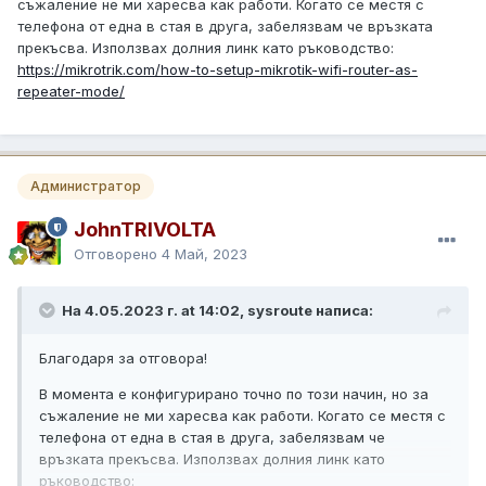
съжаление не ми харесва как работи. Когато се местя с
телефона от една в стая в друга, забелязвам че връзката
прекъсва. Използвах долния линк като ръководство:
https://mikrotrik.com/how-to-setup-mikrotik-wifi-router-as-
repeater-mode/
Администратор
JohnTRIVOLTA
Отговорено
4 Май, 2023
На 4.05.2023 г. at 14:02, sysroute написа:
Благодаря за отговора!
В момента е конфигурирано точно по този начин, но за
съжаление не ми харесва как работи. Когато се местя с
телефона от една в стая в друга, забелязвам че
връзката прекъсва. Използвах долния линк като
ръководство: