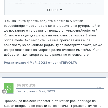
https://mikrotrik.com/how-to-setup-mikrotik-wifi-router-as-
repeater-mode/
Expand
В линка който давате, радиото е сетнато в Station
pseudobridge mode , това е когато радиото на рутера, който
ще повтаряте е на различен вендор от микротик/router os/.
Когато е между два рутера на микротик се ползва Station
bridge mode! Ако мислите , че има прекъсвания т.е. се
свързва ту за основното радио, ту за повторителското, може
да про бвате като на второто радио сменете името/SSID/ или
добавете някоя цифра за да е различно от основното!
Редактирано
4 Май, 2023
от JohnTRIVOLTA
sysroute
Отговорено
4 Май, 2023
Пробвах да променя repeater-a от Station pseudobridge на
Station bridge, но не работи по този начин. Предполагам че не