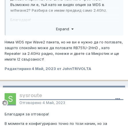
Възможно ли е, тъй като не видях опция за WDS в
wifiwave2? Разбира се имам предвид само 2.4Ghz.
Благодаря!
Expand
Няма WDS при Wave2 пакета, но не ви е нужно да го ползвате,
защото спокойно може да ползвате RB751U-2HnD , като
Repeater за 2.4GHz радио, понеже и двете са Микротик и ще
имате l2 свързаност!
Редактирано
4 Май, 2023
от JohnTRIVOLTA
sysroute
Отговорено
4 Май, 2023
Благодаря за отговора!
В момента е конфигурирано точно по този начин, но за