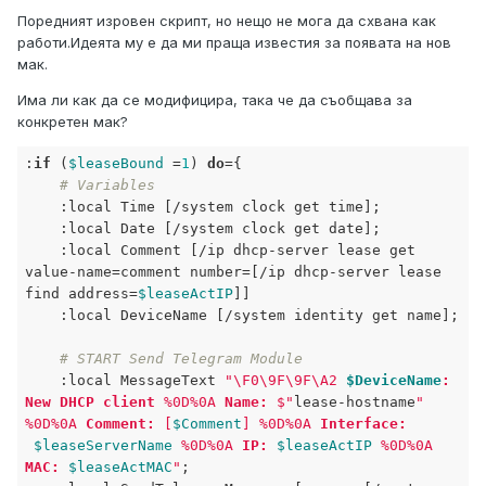
Поредният изровен скрипт, но нещо не мога да схвана как
работи.Идеята му е да ми праща известия за появата на нов
мак.
Има ли как да се модифицира, така че да съобщава за
конкретен мак?
:
if
 (
$leaseBound
 =
1
) 
do
={

# Variables
:local
 Time [
/system clock 
get
 time];

:local
 Date [
/system clock 
get
 date];

:local
 Comment [
/ip dhcp-server lease 
get
value-name
=comment number=[
/ip dhcp-server lease 
find
address
=
$leaseActIP
]]

:local
 DeviceName [
/system identity 
get
 name];

# START Send Telegram Module
:local
 MessageText 
"\F0\9F\9F\A2 
$DeviceName
: 
New DHCP client
 %0D%0A 
Name:
 $"
lease-hostname
" 
%0D%0A 
Comment:
 [
$Comment
] %0D%0A 
Interface:
$leaseServerName
 %0D%0A 
IP:
$leaseActIP
 %0D%0A 
MAC:
$leaseActMAC
"
;
