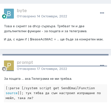
byte
Отговорено
14 Октомври, 2022
Това е скрипт за dhcp сървъра. Трябват ти и две
допълнителни функции - за пощата и за телеграма.
И да, с един if ( $leaseActMAC = ... ще бъде за конкретен мак.
prompt
Отговорено
17 Октомври, 2022
За пощата ... аха.Телеграма не ми трябва.
[
:parse
 [
/system script 
get
 SendEmailFunction 
source
]]; тук тябва да съм настроил изпращане по 
мейл, така ли?