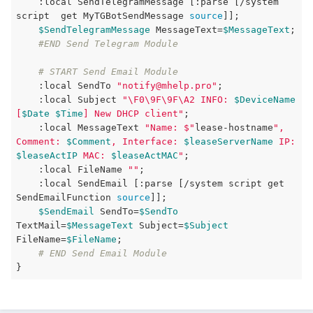
:local
 SendTelegramMessage [
:parse
 [
/system 
script 
get
 MyTGBotSendMessage 
source
]]; 

$SendTelegramMessage
MessageText
=
$MessageText
;

#END Send Telegram Module
# START Send Email Module
:local
 SendTo 
"notify@mhelp.pro"
;

:local
 Subject 
"\F0\9F\9F\A2 INFO: 
$DeviceName
[
$Date
$Time
] New DHCP client"
;

:local
 MessageText 
"Name: $"
lease-hostname
", 
Comment: 
$Comment
, Interface: 
$leaseServerName
 IP: 
$leaseActIP
 MAC: 
$leaseActMAC
"
;

:local
 FileName 
""
;

:local
 SendEmail [
:parse
 [
/system script 
get
SendEmailFunction 
source
]];

$SendEmail
SendTo
=
$SendTo
TextMail
=
$MessageText
Subject
=
$Subject
FileName
=
$FileName
;

# END Send Email Module
}