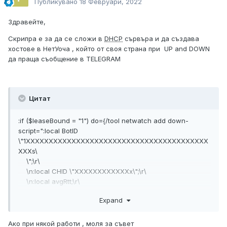
Публикувано
18 Февруари, 2022
Здравейте,
Скрипра е за да се сложи в
DHCP
сървъра и да създава
хостове в НетУоча , който от своя страна при UP and DOWN
да праща съобщение в TELEGRAM
Цитат
:if ($leaseBound = "1") do={/tool netwatch add down-
script=":local BotID
\"1XXXXXXXXXXXXXXXXXXXXXXXXXXXXXXXXXXXXXXXX
XXXs\
\";\r\
\n:local CHID \"XXXXXXXXXXXXx\";\r\
\n:local avgRtt;\r\
\n:local pin\r\
Expand
\n:local pout\r\
\n:local datetime \"\$[/system clock get date] \$[/system
clock get time]\
Ако при някой работи , моля за съвет