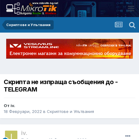
Скриптове и Упътвания
Скрипта не изпраща съобщения до -
TELEGRAM
От iv.
18 Февруари, 2022
в
Скриптове и Упътвания
iv.