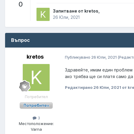
0
Запитване от kretos,
26 Юли, 2021
Въпрос
kretos
Публикувано
26 Юли, 2021
(Редакт
Здравейте, имам един проблем с
ако трябва ще си платя само да
Редактирано
26 Юли, 2021
от kr
Потребител
3
Местоположение:
Varna