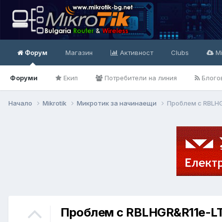
Форум
Магазин
Активност
Clubs
Mi
Форуми
Екип
Потребители на линия
Блого
Начало
Mikrotik
Микротик за начинаещи
Проблем с RBLH
Проблем с RBLHGR&R11e-L