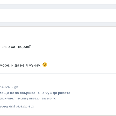
какво си творил?
море, и да не я мъчим.
ощ а не за свършване на чужда работа
QD2HPND&R11E-LTE6 / RB952Ui-5ac2nD-TC
oɔǝq noʎ ɹǝʇǝınb ǝɥʇ