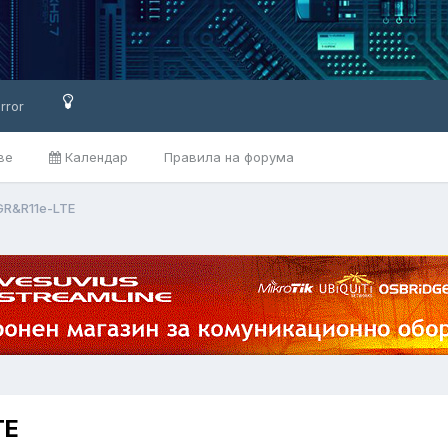
rror
ве
Календар
Правила на форума
GR&R11e-LTE
TE