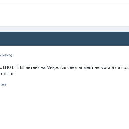
ирано)
 LHG LTE kit антена на Микротик след ъпдейт не мога да я по
 тръгне.
etos