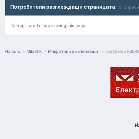
Потребители разглеждащи страницата
0 потреб
No registered users viewing this page.
Начало
Mikrotik
Микротик за начинаещи
Проблем с RBLH
И