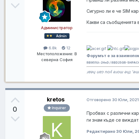
Сигурно ли е че SIM ка
Какви са съобщенията в
Администратор
6.8k
12
Местоположение:
В
Форумът е за взаимопом
северна София
RB951Ui-2HnD / RBD25GR-5HPAC
ɹɐǝɥ uɐɔ noʎ ǝɹoɯ ǝɥʇ 'ǝɯ
kretos
Отговорено
30 Юли, 2021
0
Inquirer
Пробвах с различни кар
ги знам къде се виждат
Редактирано
30 Юли, 2