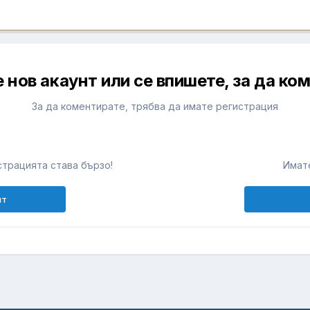
 нов акаунт или се впишете, за да ко
За да коментирате, трябва да имате регистрация
т
трацията става бързо!
Имате
нт