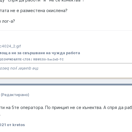
ртата не е разместена окислена?
 лог-а?
ощ а не за свършване на чужда работа
QD2HPND&R11E-LTE6 / RB952Ui-5ac2nD-TC
oɔǝq noʎ ɹǝʇǝınb ǝɥʇ
(Редактирано)
ти на 5те оператора. По принцип не се кънектва. А спря да ра
.
021
от kretos