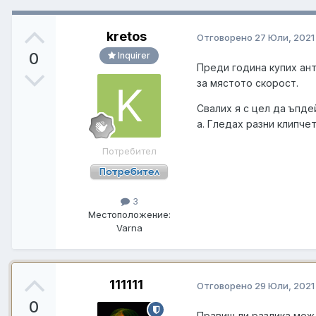
kretos
Отговорено
27 Юли, 2021
0
Inquirer
Преди година купих ан
за мястото скорост.
Свалих я с цел да ъпде
а. Гледах разни клипче
Потребител
3
Местоположение:
Varna
111111
Отговорено
29 Юли, 2021
0
Правиш ли разлика межд