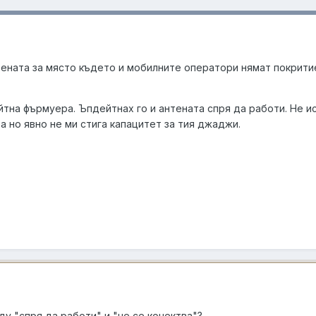
тената за място където и мобилните оператори нямат покрити
йтна фърмуера. Ъпдейтнах го и антената спря да работи. Не и
та но явно не ми стига капацитет за тия джаджи.
у "спря да работи" и "не се конектва"?