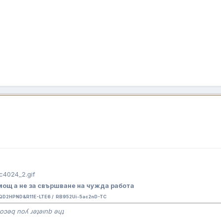
ощ а не за свършване на чужда работа
QD2HPND&R11E-LTE6 / RB952Ui-5ac2nD-TC
oɔǝq noʎ ɹǝʇǝınb ǝɥʇ