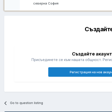
северна София
Създайте
Създайте акаун
Присъединете се към нашата общност. Регис
Регистрация на нов акау
Go to question listing