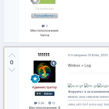
Потребител
3
Местоположение:
Varna
111111
Отговорено
31 Юли, 2021
0
Winbox > Log
Администратор
Форумът е за взаимопом
RB951Ui-2HnD / RBD25GR-5HPAC
6.8k
12
ɹɐǝɥ uɐɔ noʎ ǝɹoɯ ǝɥʇ 'ǝɯ
Местоположение:
В