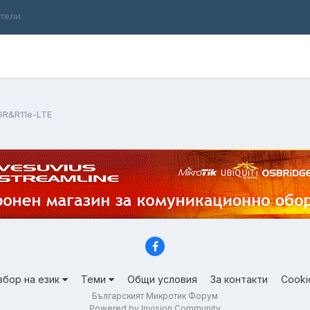
ители
GR&R11e-LTE
збор на език
Теми
Общи условия
За контакти
Cooki
Българският Микротик Форум
Powered by Invision Community