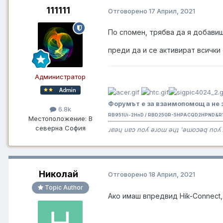
111111
Отговорено
17 Април, 2021
По спомен, трябва да я добави
преди да и се активират всички 
Администратор
Форумът е за взаимопомощ а не 
6.8k
RB951Ui-2HnD / RBD25GR-5HPACQD2HPND&R11
Местоположение:
В
северна София
ɹɐǝɥ uɐɔ noʎ ǝɹoɯ ǝɥʇ 'ǝɯoɔǝq noʎ 
Николай
Отговорено
18 Април, 2021
Topic Author
Ако имаш впредвид Hik-Connect,