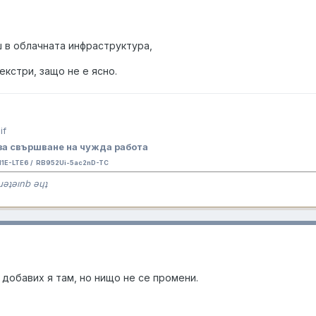
ш в облачната инфраструктура,
екстри, защо не е ясно.
за свършване на чужда работа
E-LTE6 / RB952Ui-5ac2nD-TC
ɹǝʇǝınb ǝɥʇ
 добавих я там, но нищо не се промени.