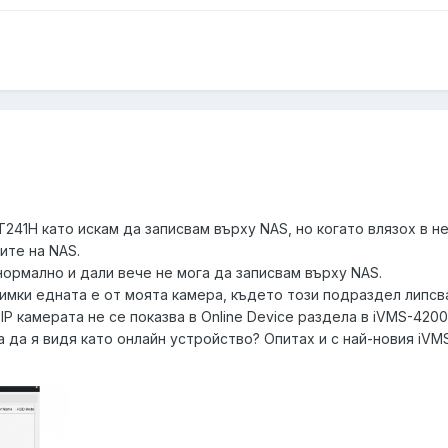
T241H като искам да записвам върху NAS, но когато влязох в н
ите на NAS.
 нормално и дали вече не мога да записвам върху NAS.
мки едната е от моята камера, където този подраздел липсва
IP камерата не се показва в Online Device раздела в iVMS-4200
а да я видя като онлайн устройство? Опитах и с най-новия iVMS