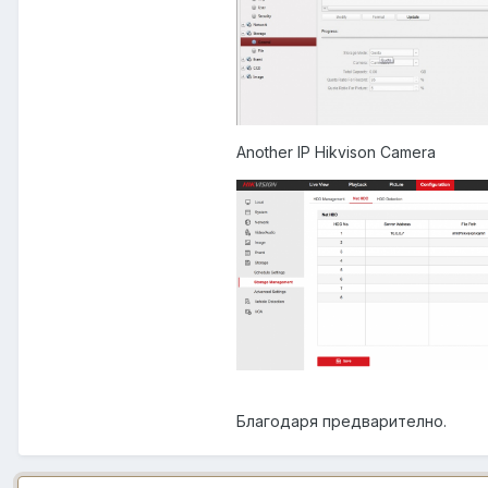
Another IP Hikvison Camera
Благодаря предварително.