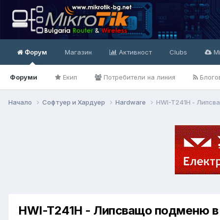
Форум
Магазин
Активност
Clubs
Mi
Форуми
Екип
Потребители на линия
Блого
Начало
Софтуер и Хардуер
Hardware
HWI-T241H - Липсв
HWI-T241H - Липсващо подменю в