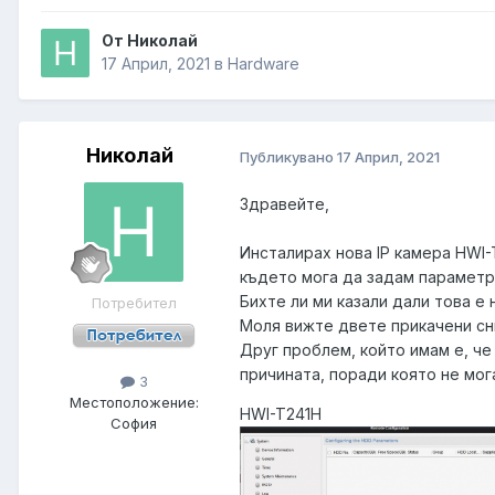
От Николай
17 Април, 2021
в
Hardware
Николай
Публикувано
17 Април, 2021
Здравейте,
Инсталирах нова IP камера HWI-
където мога да задам параметр
Бихте ли ми казали дали това е
Потребител
Моля вижте двете прикачени сни
Друг проблем, който имам е, че 
причината, поради която не мог
3
Местоположение:
HWI-T241H
София