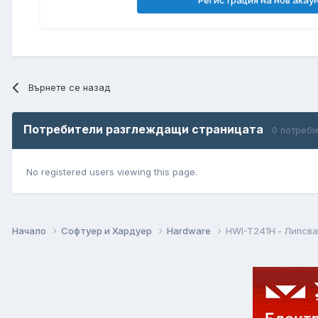
Върнете се назад
Потребители разглеждащи страницата
0 потреб
No registered users viewing this page.
Начало
Софтуер и Хардуер
Hardware
HWI-T241H - Липсв