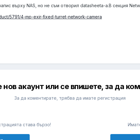
пис върху NAS, но не съм отворил datasheeta-a.В секция Netw
duct/5791/4-mp-exir-fixed-turret-network-camera
 нов акаунт или се впишете, за да ко
За да коментирате, трябва да имате регистрация
т
трацията става бързо!
Имате
нт