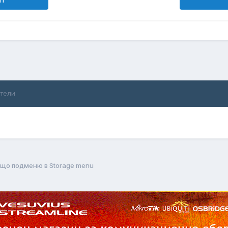
ители
ащо подменю в Storage menu