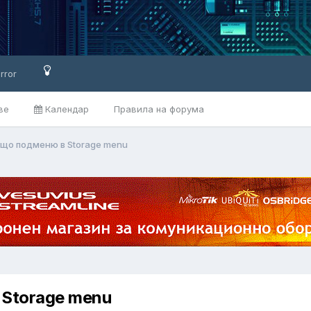
rror
ве
Календар
Правила на форума
ащо подменю в Storage menu
 Storage menu