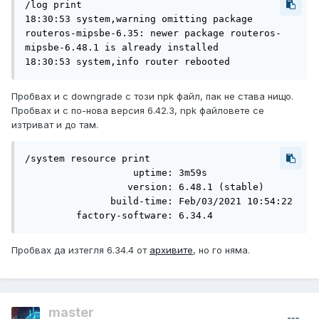
/log print

18:30:53 system,warning omitting package 
routeros-mipsbe-6.35: newer package routeros-
mipsbe-6.48.1 is already installed 

18:30:53 system,info router rebooted 
Пробвах и с downgrade с този npk файл, пак не става нищо.
Пробвах и с по-нова версия 6.42.3, npk файловете се
изтриват и до там.
/system resource print

                   uptime: 3m59s

                  version: 6.48.1 (stable)

               build-time: Feb/03/2021 10:54:22

         factory-software: 6.34.4
Пробвах да изтегля 6.34.4 от
архивите
, но го няма.
master