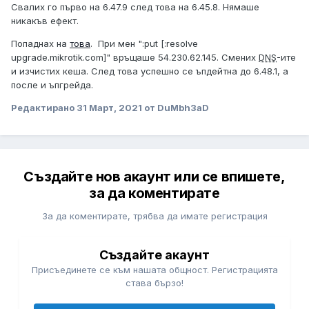
Свалих го първо на 6.47.9 след това на 6.45.8. Нямаше
никакъв ефект.
Попаднах на
това
. При мен ":put [:resolve
upgrade.mikrotik.com]" връщаше 54.230.62.145. Смених
DNS
-ите
и изчистих кеша. След това успешно се ъпдейтна до 6.48.1, а
после и ъпгрейда.
Редактирано
31 Март, 2021
от DuMbh3aD
Създайте нов акаунт или се впишете,
за да коментирате
За да коментирате, трябва да имате регистрация
Създайте акаунт
Присъединете се към нашата общност. Регистрацията
става бързо!