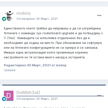
msboy
Отговорено
30 Март, 2021
Единственото което трябва да направиш е да си ъпгрейднеш
firmware с команда: sys routerboard upgrade и да потвърдиш с
Y (Yes). Командата се изпълнява отдалечено без да е
необходимо да ходиш на място. При обновяване на софтуера
или на firmware конфигурацията не се нулира а се запазва.
Имаше една актуализация която променяше коренно
настройките но тя остана много назад в историята.
Редактирано
30 Март, 2021
от msboy
грешка
DuMbh3aD
Отговорено
30 Март, 2021