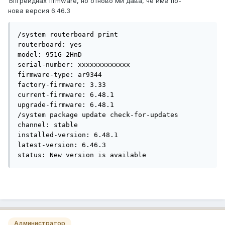
Ъпгрейднах firmware, но отново ми дава, че има по-
нова версия 6.46.3
/system routerboard print                

routerboard: yes

model: 951G-2HnD

serial-number: ххххххххххххх

firmware-type: ar9344

factory-firmware: 3.33

current-firmware: 6.48.1

upgrade-firmware: 6.48.1

/system package update check-for-updates 

channel: stable

installed-version: 6.48.1

latest-version: 6.46.3

status: New version is available
Администратор