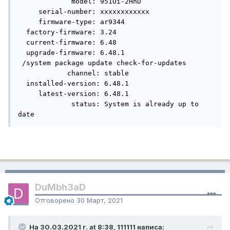
             model: 951Ui-2HnD

     serial-number: xxxxxxxxxxxx

     firmware-type: ar9344

  factory-firmware: 3.24

  current-firmware: 6.48

  upgrade-firmware: 6.48.1

 /system package update check-for-updates 

            channel: stable

  installed-version: 6.48.1

     latest-version: 6.48.1

             status: System is already up to 
date
DuMbh3aD
Отговорено
30 Март, 2021
На 30.03.2021 г. at 8:38, 111111 написа: