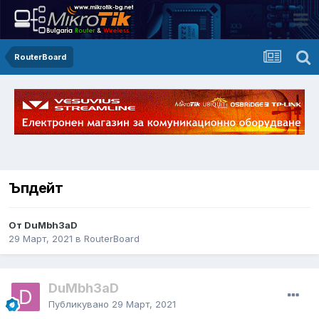
RouterBoard
Ъпдейт
От DuMbh3aD
29 Март, 2021
в
RouterBoard
DuMbh3aD
Публикувано
29 Март, 2021