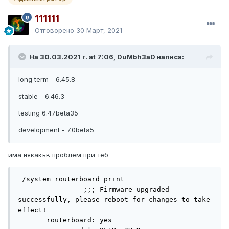
111111
Отговорено
30 Март, 2021
На 30.03.2021 г. at 7:06, DuMbh3aD написа:
long term - 6.45.8
stable - 6.46.3
testing 6.47beta35
development - 7.0beta5
има някакъв проблем при теб
 /system routerboard print 

                ;;; Firmware upgraded 
successfully, please reboot for changes to take 
effect!

       routerboard: yes
