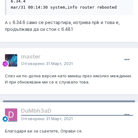
6.34.4 

mar/31 00:14:30 system,info router rebooted 
6.34.6 само се рестартира, изтрива npk и това е,
А с
продължава да си стои с 6.48.1
master
Отговорено
31 Март, 2021
Слез на по-долна версия като минеш през няколко междинни.
И при обновяване ми се е случвало това.
DuMbh3aD
Отговорено
31 Март, 2021
Благодаря ви за съветите, Оправи се.