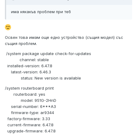
има някакъв проблем при теб
Освен това имам още едно устройство (същия модел) със
същия проблем.
/system package update check-for-updates
channel: stable
installed-version: 6.47.8
latest-version: 6.46.3
status: New version is available
/system routerboard print
routerboard: yes
model: 951G-2HnD
serial-number: 6***A3
firmware-type: ar9344
factory-firmware: 3.33
current-firmware: 6.47.8
upgrade-firmware: 6.47.8