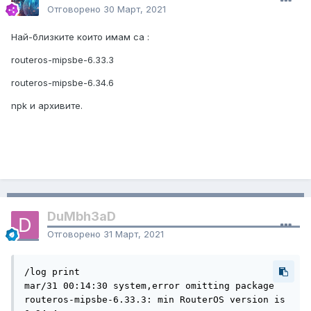
Отговорено
30 Март, 2021
Най-близките които имам са
:
routeros-mipsbe-6.33.3
routeros-mipsbe-6.34.6
npk и архивите.
DuMbh3aD
Отговорено
31 Март, 2021
/log print 

mar/31 00:14:30 system,error omitting package 
routeros-mipsbe-6.33.3: min RouterOS version is 