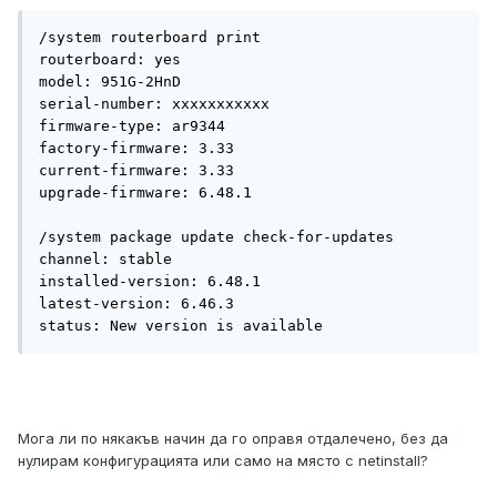
/system routerboard print 

routerboard: yes

model: 951G-2HnD

serial-number: ххххххххххх

firmware-type: ar9344

factory-firmware: 3.33

current-firmware: 3.33

upgrade-firmware: 6.48.1

/system package update check-for-updates 

channel: stable

installed-version: 6.48.1

latest-version: 6.46.3

status: New version is available
Мога ли по някакъв начин да го оправя отдалечено, без да
нулирам конфигурацията или само на място с netinstall?