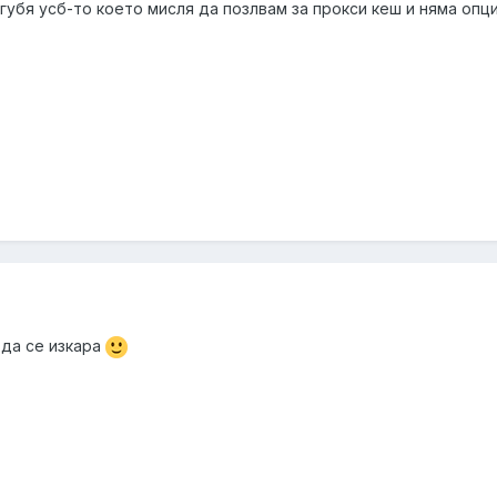
е губя усб-то което мисля да позлвам за прокси кеш и няма опц
 да се изкара