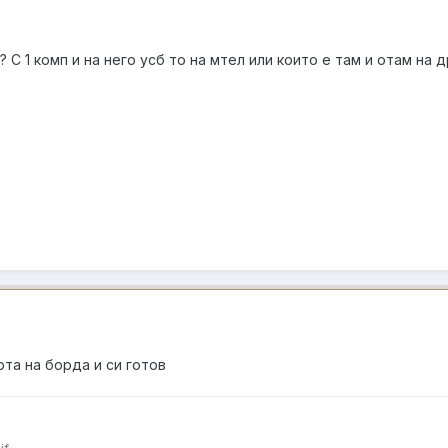
С 1 комп и на него усб то на мтел или които е там и отам на д
та на борда и си готов