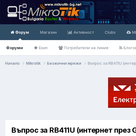
Форум
Магазин
Активност
Clubs
Mi
Форуми
Екип
Потребители на линия
Блого
Начало
Mikrotik
Безжични мрежи
Въпрос за RB411U (инте
Въпрос за RB411U (интернет през 