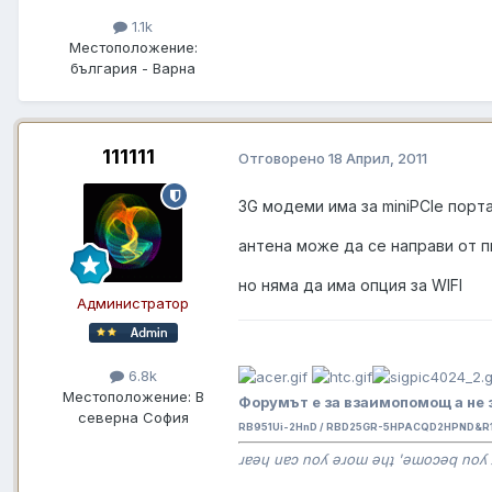
1.1k
Местоположение:
българия - Варна
111111
Отговорено
18 Април, 2011
3G модеми има за miniPCIe порта
антена може да се направи от п
но няма да има опция за WIFI
Администратор
6.8k
Местоположение:
В
Форумът е за взаимопомощ а не 
северна София
RB951Ui-2HnD / RBD25GR-5HPACQD2HPND&R11
ɹɐǝɥ uɐɔ noʎ ǝɹoɯ ǝɥʇ 'ǝɯoɔǝq noʎ 