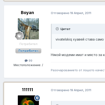
Boyan
Отговорено
19 Април, 2011
Цитат
vivatelskiq хуавей става сам
Потребител
Някой модеми имат и място за к
99
Местоположение:
/
Разочарованието от лошото качест
111111
Отговорено
19 Април, 2011