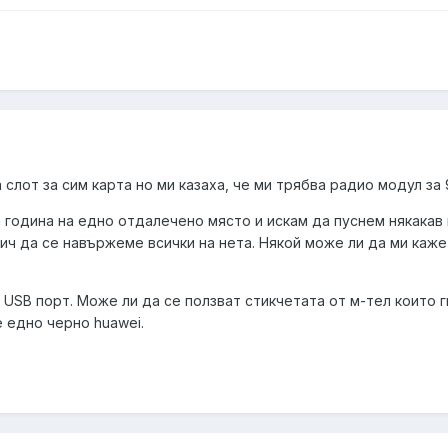
а слот за сим карта но ми казаха, че ми трябва радио модул за
 година на едно отдалечено място и искам да пуснем някакав
уич да се навържеме всички на нета. Някой може ли да ми каже
USB порт. Може ли да се ползват стикчетата от м-тел които г
е едно черно huawei.