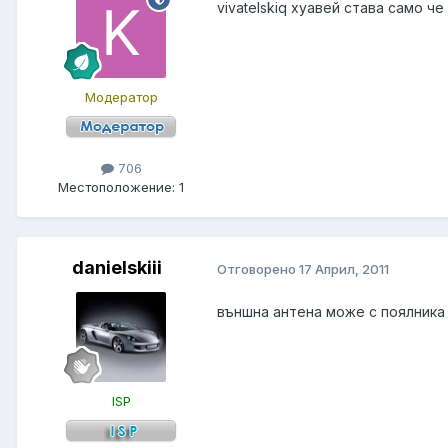
vivatelskiq хуавей става само ч
Модератор
706
Местоположение:
1
danielskiii
Отговорено
17 Април, 2011
външна антена може с поялника
ISP