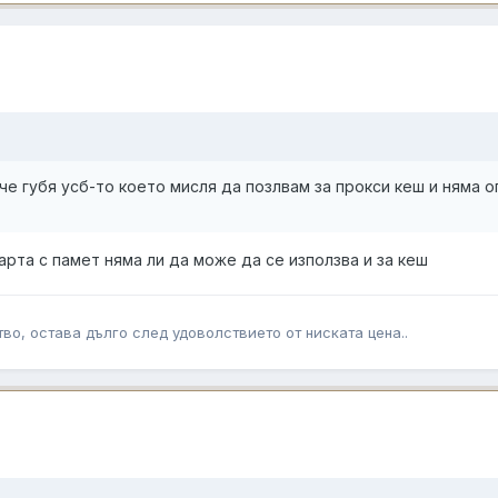
о че губя усб-то което мисля да позлвам за прокси кеш и няма о
арта с памет няма ли да може да се използва и за кеш
во, остава дълго след удоволствието от ниската цена..