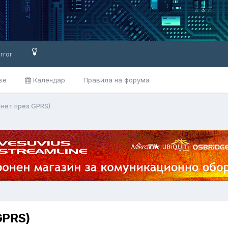
rror
ве
Календар
Правила на форума
рнет през GPRS)
GPRS)