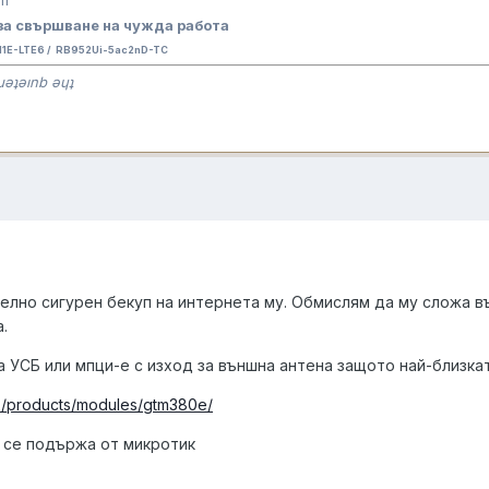
за свършване на чужда работа
E-LTE6 / RB952Ui-5ac2nD-TC
ɹǝʇǝınb ǝɥʇ
елно сигурен бекуп на интернета му. Обмислям да му сложа въ
.
 УСБ или мпци-е с изход за външна антена защото най-близкат
ts/products/modules/gtm380e/
ж се подържа от микротик