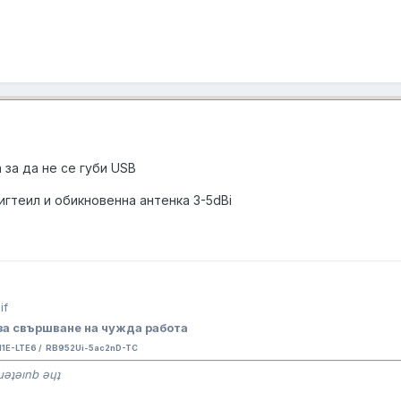
 за да не се губи USB
игтеил и обикновенна антенка 3-5dBi
за свършване на чужда работа
E-LTE6 / RB952Ui-5ac2nD-TC
ɹǝʇǝınb ǝɥʇ