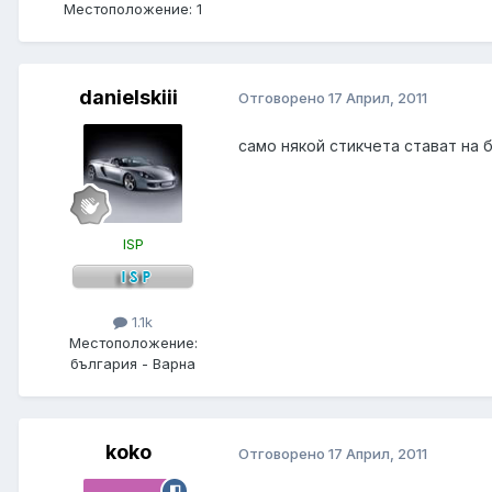
Местоположение:
1
danielskiii
Отговорено
17 Април, 2011
само някой стикчета стават на 
ISP
1.1k
Местоположение:
българия - Варна
koko
Отговорено
17 Април, 2011