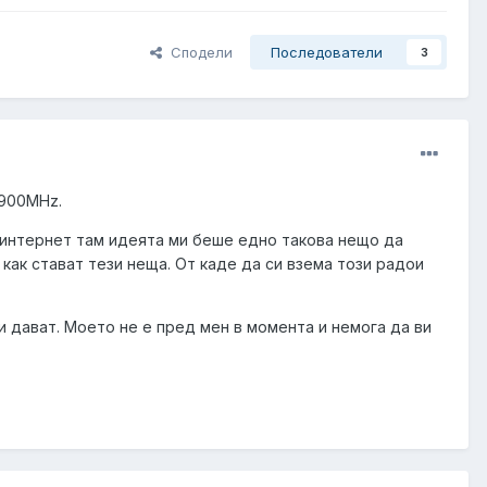
Сподели
Последователи
3
 900MHz.
 интернет там идеята ми беше едно такова нещо да
 как стават тези неща. От каде да си взема този радои
и дават. Моето не е пред мен в момента и немога да ви