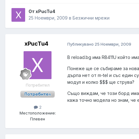
От xPucTu4
25 Ноември, 2009
в
Безжични мрежи
xPucTu4
Публикувано
25 Ноември, 2009
В reload.bg има RB411U който им
Понеже ще се събираме за нова
дърпа нет от m-tel и със един с
модул и колко $$$ ще струва?
Потребител
Също виждам, че този борд има 
кажа точно модела но знам, че 
2
Местоположение:
Плевен