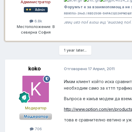
Администратор
Форумът е за взаимопомощ а не 
RB951Ui-2HnD / RBD25GR-5HPACQD2HPND&R11
6.8k
ɹɐǝɥ uɐɔ noʎ ǝɹoɯ ǝɥʇ 'ǝɯoɔǝq noʎ 
Местоположение:
В
северна София
1 year later...
koko
Отговорено
17 Април, 2011
Имам клиент който иска сравнит
необходим само за хттп трафика
Въпроса е какъв модем да взема
Модератор
http://www.option.com/en/produc
това е сравнително евтино и у
706