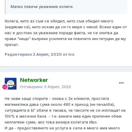
Малко повече уважение колеги.
Колега, нито аз съм се обидил, нито съм обидил някого
(надявам се), нито искам да си го меря с някой. Всеки един от
нас е достоен за уважение поради факта, че се опитва да
прави "нещо" въпреки усилията на повечето институции да му
пречат.
Редактирано
2 Април, 2020
от Ivo
Networker
Отговорено
3 Април, 2020
Не знам защо спорите - онова с 2к клиенти, простата
математика дава сума около 480 к приход (не печалба),
ситуацията в БГ обаче е такава, че таксите не се изплащат на
100% в месечна база - т.е. винаги има един приличен обем
неплатени суми, ако това визира колегата Иво.
И да - предоставянето на услуга в села е много ама много