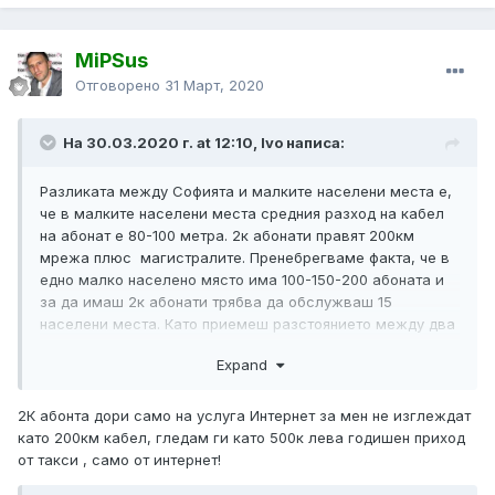
MiPSus
Отговорено
31 Март, 2020
На 30.03.2020 г. at 12:10, Ivo написа:
Разликата между Софията и малките населени места е,
че в малките населени места средния разход на кабел
на абонат е 80-100 метра. 2к абонати правят 200км
мрежа плюс магистралите. Пренебрегваме факта, че в
едно малко населено място има 100-150-200 абоната и
за да имаш 2к абонати трябва да обслужваш 15
населени места. Като приемеш разстоянието между два
стълба за 30 метра се получава една бройка около 7000
Expand
стълба.
2К абонта дори само на услуга Интернет за мен не изглеждат
като 200км кабел, гледам ги като 500к лева годишен приход
от такси , само от интернет!