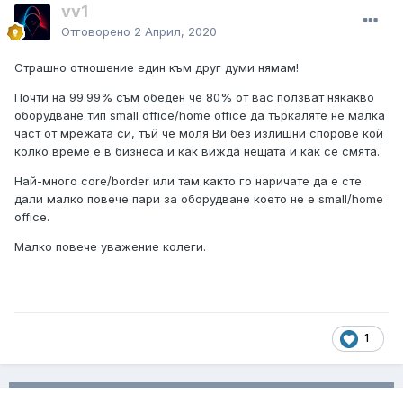
vv1
Отговорено
2 Април, 2020
Страшно отношение един към друг думи нямам!
Почти на 99.99% съм обеден че 80% от вас ползват някакво
оборудване тип small office/home office да търкаляте не малка
част от мрежата си, тъй че моля Ви без излишни спорове кой
колко време е в бизнеса и как вижда нещата и как се смята.
Най-много core/border или там както го наричате да е сте
дали малко повече пари за оборудване което не е small/home
office.
Малко повече уважение колеги.
1