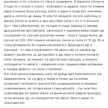
различно и по-сложно от това в градовете. В малките области
е още по сложно и скъпо - влизането в дадено село ти отнема
една основна база разход, която е една и съща без значение
дали в селото ще имаш 10 или 50 абоната. Когато работиш в
малки области (както е при нас) има села с по 3-5 абоната
(ест. там сабезжични), но за един и същи период от време,
два различни доставчика, започнали с еднаква инвестиция ще
се развият по съвсем различен начин - тези в града може да
пускат по 200-300 човека на месец, онези в села от 10 до 30 и
след цитираните 16 години разликата в приходите ще е
огромна - от там и развитието. На много им се налага да
правят геройства за да оцелеят и да, много колеги ползват
SoHo техника, не понеже са прости или скръдзи, а понеже
ситуацията го налага - нормален клас техника няма избиване
в такава дейност по села и палянки!
И в тази цялата картинка, като ти дойде местния монопол (не
националните, те са друга тема) и почне да си копае
незаконно оптичните трасета без разрешително и никакви
озаконявания, ей тогава вече става мазало - със или без
озаконяване по новия закон за физическата инфраструктура,
ти не можеш да си конкурентен на такъв. Много неща се
обезсмислят.