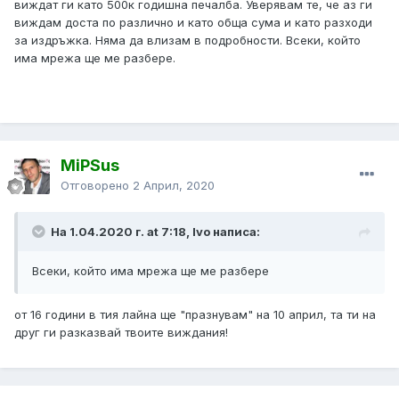
виждат ги като 500к годишна печалба. Уверявам те, че аз ги
виждам доста по различно и като обща сума и като разходи
за издръжка. Няма да влизам в подробности. Всеки, който
има мрежа ще ме разбере.
MiPSus
Отговорено
2 Април, 2020
На 1.04.2020 г. at 7:18, Ivo написа:
Всеки, който има мрежа ще ме разбере
от 16 години в тия лайна ще "празнувам" на 10 април, та ти на
друг ги разказвай твоите виждания!