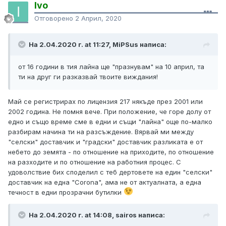
Ivo
Отговорено
2 Април, 2020
На 2.04.2020 г. at 11:27, MiPSus написа:
от 16 години в тия лайна ще "празнувам" на 10 април, та
ти на друг ги разказвай твоите виждания!
Май се регистрирах по лицензия 217 някъде през 2001 или
2002 година. Не помня вече. При положение, че горе долу от
едно и също време сме в едни и същи "лайна" още по-малко
разбирам начина ти на разсъждение. Вярвай ми между
"селски" доставчик и "градски" доставчик разликата е от
небето до земята - по отношение на приходите, по отношение
на разходите и по отношение на работния процес. С
удоволствие бих споделил с теб дертовете на един "селски"
доставчик на една "Corona", ама не от актуалната, а една
течност в едни прозрачни бутилки
На 2.04.2020 г. at 14:08, sairos написа: