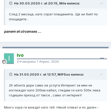
На 30.03.2020 г. at 20:15, Mile написа:
След 2 месеца, като спрат плащанията.. Ще ни бият по
площадите..
panem et circenses ...
Ivo
Отговорено
1 Април, 2020
На 31.03.2020 г. at 12:57, MiPSus написа:
2К абонта дори само на услуга Интернет за мен не
изглеждат като 200км кабел, гледам ги като 500к лева
годишен приход от такси , само от интернет!
Много хора ги виждат като теб. Някой отиват и по далеч -