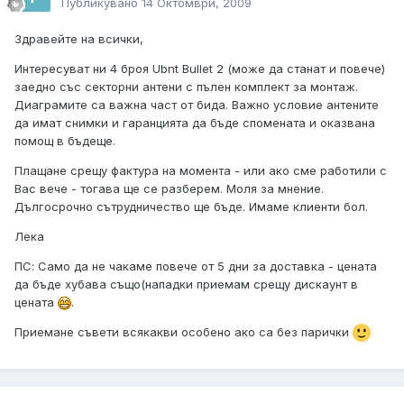
Публикувано
14 Октомври, 2009
Здравейте на всички,
Интересуват ни 4 броя Ubnt Bullet 2 (може да станат и повече)
заедно със секторни антени с пълен комплект за монтаж.
Диаграмите са важна част от бида. Важно условие антените
да имат снимки и гаранцията да бъде спомената и оказвана
помощ в бъдеще.
Плащане срещу фактура на момента - или ако сме работили с
Вас вече - тогава ще се разберем. Моля за мнение.
Дългосрочно сътрудничество ще бъде. Имаме клиенти бол.
Лека
ПС: Само да не чакаме повече от 5 дни за доставка - цената
да бъде хубава също(нападки приемам срещу дискаунт в
цената
.
Приемане съвети всякакви особено ако са без парички