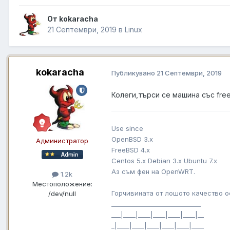
От kokaracha
21 Септември, 2019
в
Linux
kokaracha
Публикувано
21 Септември, 2019
Колеги,търси се машина със free
Use since
OpenBSD 3.x
Администратор
FreeBSD 4.x
Centos 5.x Debian 3.x Ubuntu 7.x
Аз съм фен на OpenWRT.
1.2k
Местоположение:
Горчивината от лошото качество о
/dev/null
_____________________________
___|____|____|____|____|____|__
_|____|____|____|____|____|____