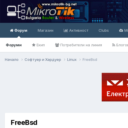
Форум
Магазин
Активност
Clubs
Mi
Форуми
Екип
Потребители на линия
Блого
Начало
Софтуер и Хардуер
Linux
FreeBsd
FreeBsd