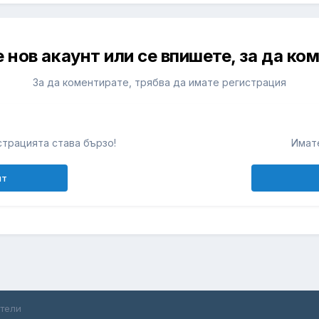
 нов акаунт или се впишете, за да ко
За да коментирате, трябва да имате регистрация
т
трацията става бързо!
Имате
нт
ители