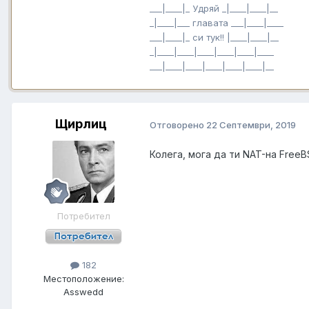
___|____|_ Удряй _|____|____|__
_|____|___ главата ___|____|____
___|____|_ си тук!! |____|____|__
_|____|____|____|____|____|____
___|____|____|____|____|____|__
Щирлиц
Отговорено
22 Септември, 2019
Колега, мога да ти NAT-на FreeB
Потребител
182
Местоположение:
Asswedd