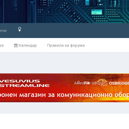
rror
ве
Календар
Правила на форума