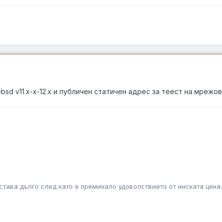
bsd v11.x-x-12.x и публичен статичен адрес за теест на мрежов
става дълго след като е преминало удоволствието от ниската цена.