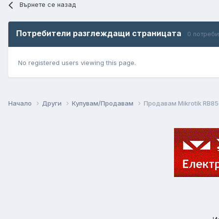
Върнете се назад
Потребители разглеждащи страницата
0 потреб
No registered users viewing this page.
Начало
Други
Купувам/Продавам
Продавам Mikrotik RB8