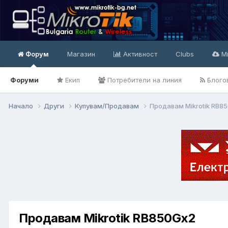
Форум
Магазин
Активност
Clubs
Mi
Форуми
Екип
Потребители на линия
Блого
Начало
Други
Купувам/Продавам
Продавам Mikrotik RB8
Продавам Mikrotik RB850Gx2