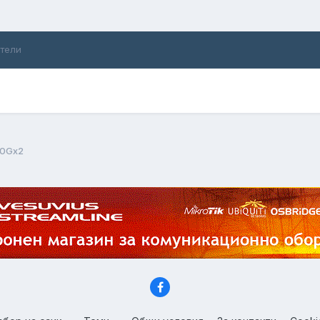
ители
50Gx2