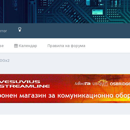
rror
ве
Календар
Правила на форума
50Gx2